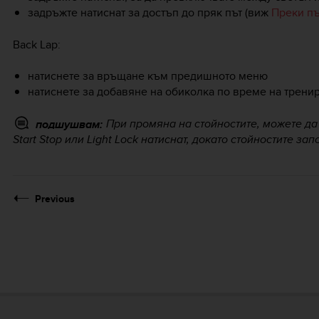
задръжте натиснат за достъп до пряк път (виж
Преки п
Back Lap
:
натиснете за връщане към предишното меню
натиснете за добавяне на обиколка по време на трени
При промяна на стойностите, можете да
подшушвам:
Start Stop
или
Light Lock
натиснат, докато стойностите зап
Previous