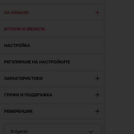
i
e
v
ЗА НАЧАЛО
i
n
БУТОНИ И МЕНЮТА
g
L
e
НАСТРОЙКА
v
e
l
РЕГУЛИРАНЕ НА НАСТРОЙКИТЕ
A
A
c
ХАРАКТЕРИСТИКИ
o
n
ГРИЖИ И ПОДДРЪЖКА
f
o
r
РЕФЕРЕНЦИЯ:
m
a
n
c