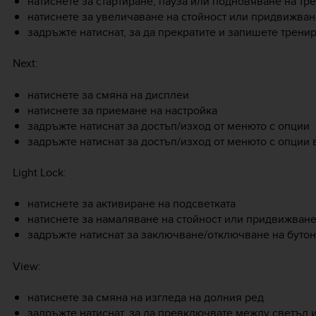
натиснете за стартиране, пауза или подновяване на тр
натиснете за увеличаване на стойност или придвижван
задръжте натиснат, за да прекратите и запишете трени
Next
:
натиснете за смяна на дисплеи
натиснете за приемане на настройка
задръжте натиснат за достъп/изход от менюто с опции
задръжте натиснат за достъп/изход от менюто с опции
Light Lock
:
натиснете за активиране на подсветката
натиснете за намаляване на стойност или придвижван
задръжте натиснат за заключване/отключване на бутон
View
:
натиснете за смяна на изгледа на долния ред
задръжте натиснат, за да превключвате между светъл 