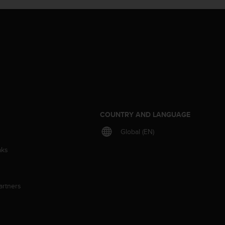
S
COUNTRY AND LANGUAGE
Global (EN)
aks
artners