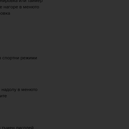
енировка или таймер
е нагоре в менюто
ровка
 в спортни режими
е надолу в менюто
ите
и тъмен дисплей