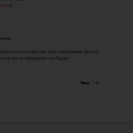
ътища
)
ровка
 увеличите скоростта, като задържите бутона
очнат да се превъртат по-бързо.
Next