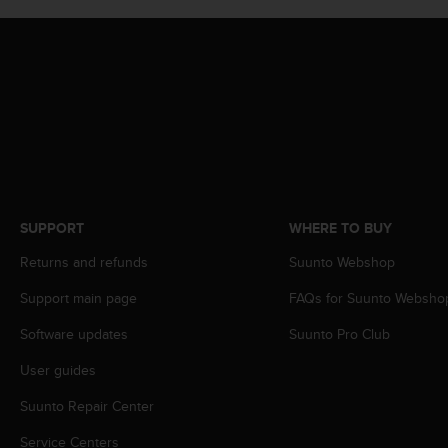
A
c
c
e
s
s
i
b
i
l
i
SUPPORT
WHERE TO BUY
t
y
Returns and refunds
Suunto Webshop
G
u
Support main page
FAQs for Suunto Websho
i
Software updates
Suunto Pro Club
d
e
User guides
l
i
Suunto Repair Center
n
e
Service Centers