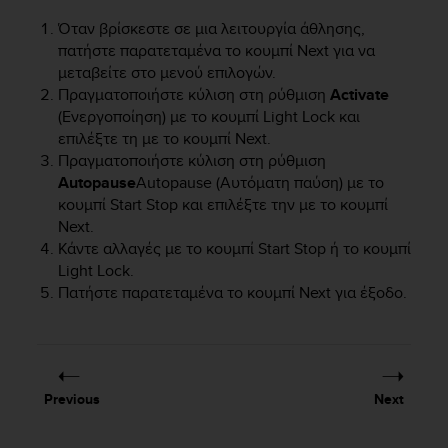
e
Όταν βρίσκεστε σε μια λειτουργία άθλησης,
f
πατήστε παρατεταμένα το κουμπί
Next
για να
o
μεταβείτε στο μενού επιλογών.
r
t
Πραγματοποιήστε κύλιση στη ρύθμιση
Activate
h
(Ενεργοποίηση) με το κουμπί
Light Lock
και
i
επιλέξτε τη με το κουμπί
Next
.
s
Πραγματοποιήστε κύλιση στη ρύθμιση
w
Autopause
Autopause (Αυτόματη παύση) με το
e
κουμπί
Start Stop
και επιλέξτε την με το κουμπί
b
Next
.
s
Κάντε αλλαγές με το κουμπί
Start Stop
ή το κουμπί
i
Light Lock
.
t
Πατήστε παρατεταμένα το κουμπί
Next
για έξοδο.
e
i
n
c
o
n
Previous
Next
f
o