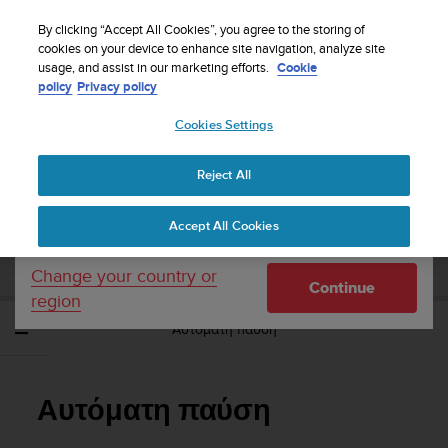
S
WE SHIP TO 75+ DESTINATIONS OVER THE
u
By clicking “Accept All Cookies”, you agree to the storing of
WORLD:
CLICK HERE TO SELECT YOURS
u
cookies on your device to enhance site navigation, analyze site
Your country or region:
usage, and assist in our marketing efforts.
Cookie
n
policy
Privacy policy
t
o
Cookies Settings
United States
i
s
Home
Support
Suunto Ambit3 Sport
Οδηγός Χρήσης - 2.5
c
Reject All
Currency: $ (USD)
o
m
Shipping only to United States
SUUNTO AMBIT3 SPORT ΟΔΗΓΌΣ
Accept All Cookies
m
ΧΡΉΣΗΣ - 2.5
i
t
Change your country or
Continue
t
region
e
Αυτόματη παύση
d
t
o
a
Αυτόματη παύση
c
h