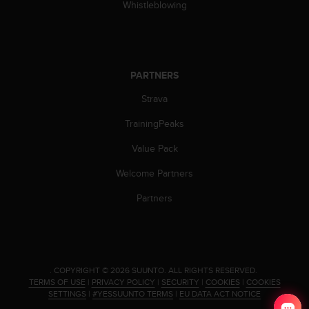
c
Whistleblowing
o
m
p
l
i
PARTNERS
a
n
Strava
c
TrainingPeaks
e
w
Value Pack
i
t
Welcome Partners
h
o
Partners
t
h
e
r
a
.
COPYRIGHT © 2026 SUUNTO.
ALL RIGHTS RESERVED.
c
TERMS OF USE
|
PRIVACY POLICY
|
SECURITY
|
COOKIES
|
COOKIES
c
SETTINGS
|
#YESSUUNTO TERMS
|
EU DATA ACT NOTICE
e