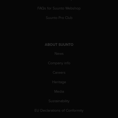
s
(
FAQs for Suunto Webshop
W
Suunto Pro Club
C
A
G
)
2
.
ABOUT SUUNTO
0
News
a
n
Company info
d
a
Careers
c
h
Heritage
i
Media
e
v
Sustainability
i
n
EU Declarations of Conformity
g