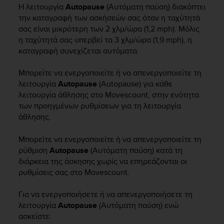
i
Η λειτουργία
Autopause
(Αυτόματη παύση) διακόπτει
e
την καταγραφή των ασκήσεών σας όταν η ταχύτητά
v
σας είναι μικρότερη των 2 χλμ/ώρα (1,2 mph). Μόλις
i
η ταχύτητά σας υπερβεί τα 3 χλμ/ώρα (1,9 mph), η
n
καταγραφή συνεχίζεται αυτόματα.
g
L
e
Μπορείτε να ενεργοποιείτε ή να απενεργοποιείτε τη
v
λειτουργία
Autopause
(Autopause) για κάθε
e
λειτουργία άθλησης στο Movescount, στην ενότητα
l
των προηγμένων ρυθμίσεων για τη λειτουργία
A
άθλησης.
A
c
Μπορείτε να ενεργοποιείτε ή να απενεργοποιείτε τη
o
ρύθμιση
Autopause
(Αυτόματη παύση) κατά τη
n
διάρκεια της άσκησης χωρίς να επηρεάζονται οι
f
o
ρυθμίσεις σας στο Movescount.
r
m
Για να ενεργοποιήσετε ή να απενεργοποιήσετε τη
a
λειτουργία
Autopause
(Αυτόματη παύση) ενώ
n
ασκείστε:
c