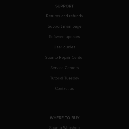
A
SUPPORT
c
Returns and refunds
c
e
Support main page
s
s
Software updates
i
b
User guides
i
l
Suunto Repair Center
i
Service Centers
t
y
Tutorial Tuesday
G
u
Contact us
i
d
e
l
i
WHERE TO BUY
n
e
Suunto Webshop