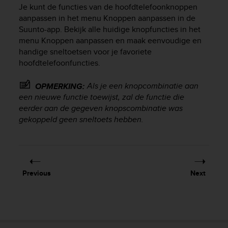
i
Je kunt de functies van de hoofdtelefoonknoppen
e
aanpassen in het menu Knoppen aanpassen in de
v
Suunto-app. Bekijk alle huidige knopfuncties in het
i
menu Knoppen aanpassen en maak eenvoudige en
n
handige sneltoetsen voor je favoriete
g
L
hoofdtelefoonfuncties.
e
v
Als je een knopcombinatie aan
OPMERKING:
e
een nieuwe functie toewijst, zal de functie die
l
eerder aan de gegeven knopscombinatie was
A
gekoppeld geen sneltoets hebben.
A
c
o
n
f
Previous
Next
o
r
m
a
n
c