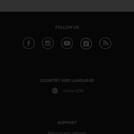
e
f
o
r
FOLLOW US
t
h
i
s
w
e
b
s
i
COUNTRY AND LANGUAGE
t
e
Global (EN)
i
n
c
o
n
SUPPORT
f
o
Returns and refunds