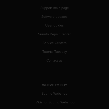
r
m
Support main page
a
n
Software updates
c
User guides
e
w
Suunto Repair Center
i
t
Service Centers
h
t
Tutorial Tuesday
h
e
Contact us
W
e
b
C
o
WHERE TO BUY
n
Suunto Webshop
t
e
FAQs for Suunto Webshop
n
t