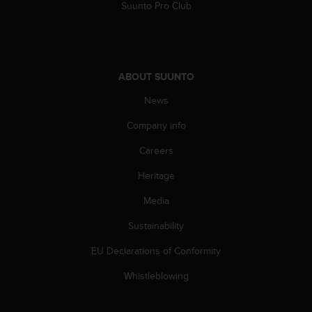
Suunto Pro Club
A
c
c
e
s
ABOUT SUUNTO
s
i
News
b
i
Company info
l
Careers
i
t
Heritage
y
G
Media
u
i
Sustainability
d
e
EU Declarations of Conformity
l
Whistleblowing
i
n
e