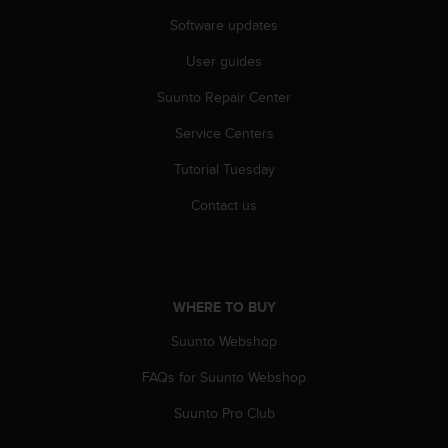
l
Software updates
l
f
User guides
r
e
Suunto Repair Center
e
)
Service Centers
,
Tutorial Tuesday
i
f
Contact us
y
o
u
h
a
WHERE TO BUY
v
e
Suunto Webshop
a
n
FAQs for Suunto Webshop
y
i
Suunto Pro Club
s