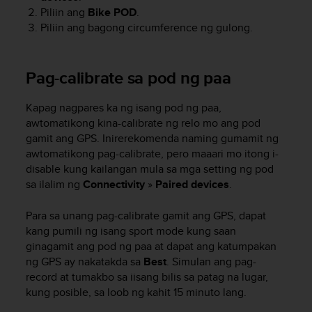
c
Piliin ang
Bike POD
.
o
Piliin ang bagong circumference ng gulong.
m
p
l
i
Pag-calibrate sa pod ng paa
a
n
Kapag nagpares ka ng isang pod ng paa,
c
awtomatikong kina-calibrate ng relo mo ang pod
e
gamit ang GPS. Inirerekomenda naming gumamit ng
w
awtomatikong pag-calibrate, pero maaari mo itong i-
i
t
disable kung kailangan mula sa mga setting ng pod
h
sa ilalim ng
Connectivity
»
Paired devices
.
o
t
Para sa unang pag-calibrate gamit ang GPS, dapat
h
kang pumili ng isang sport mode kung saan
e
ginagamit ang pod ng paa at dapat ang katumpakan
r
ng GPS ay nakatakda sa
Best
. Simulan ang pag-
a
record at tumakbo sa iisang bilis sa patag na lugar,
c
kung posible, sa loob ng kahit 15 minuto lang.
c
e