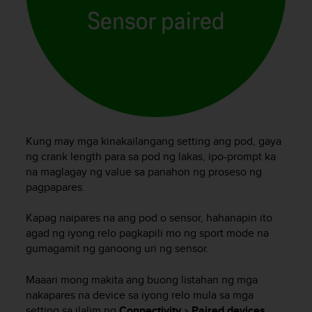
A
c
c
e
s
s
i
b
i
l
Kung may mga kinakailangang setting ang pod, gaya
i
ng crank length para sa pod ng lakas, ipo-prompt ka
t
na maglagay ng value sa panahon ng proseso ng
y
pagpapares.
G
u
Kapag naipares na ang pod o sensor, hahanapin ito
i
agad ng iyong relo pagkapili mo ng sport mode na
d
gumagamit ng ganoong uri ng sensor.
e
l
i
Maaari mong makita ang buong listahan ng mga
n
nakapares na device sa iyong relo mula sa mga
e
setting sa ilalim ng
Connectivity
»
Paired devices
.