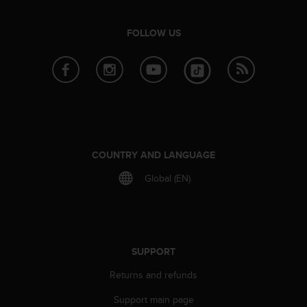
c
e
FOLLOW US
a
t
U
S
A
+
1
8
5
COUNTRY AND LANGUAGE
5
2
Global (EN)
5
8
0
9
0
SUPPORT
0
(
Returns and refunds
t
Support main page
o