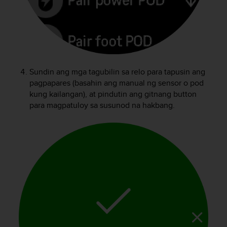
r
m
a
n
c
e
w
Sundin ang mga tagubilin sa relo para tapusin ang
i
pagpapares (basahin ang manual ng sensor o pod
t
kung kailangan), at pindutin ang gitnang button
h
t
para magpatuloy sa susunod na hakbang.
h
e
W
e
b
C
o
n
t
e
n
t