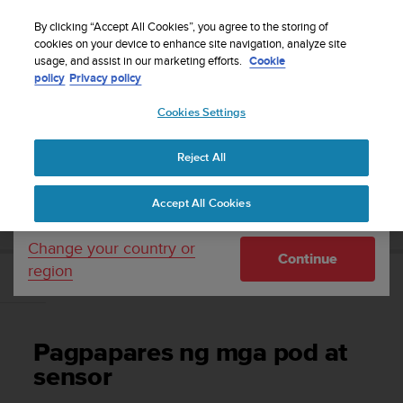
S
WE SHIP TO 75+ DESTINATIONS OVER THE
u
By clicking “Accept All Cookies”, you agree to the storing of
WORLD:
CLICK HERE TO SELECT YOURS
u
cookies on your device to enhance site navigation, analyze site
Your country or region:
usage, and assist in our marketing efforts.
Cookie
n
policy
Privacy policy
t
o
Cookies Settings
United States
i
s
Home
Support
Suunto Race S
Gabay sa User
c
Reject All
Currency: $ (USD)
o
m
Shipping only to United States
SUUNTO RACE S GABAY SA USER
Accept All Cookies
m
i
t
Change your country or
Continue
t
region
e
Pagpapares ng mga pod at sensor
d
t
o
Pagpapares ng mga pod at
a
c
sensor
h