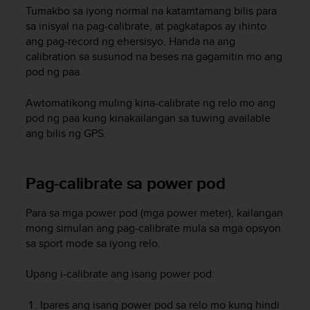
s
Tumakbo sa iyong normal na katamtamang bilis para
s
sa inisyal na pag-calibrate, at pagkatapos ay ihinto
i
ang pag-record ng ehersisyo. Handa na ang
b
calibration sa susunod na beses na gagamitin mo ang
i
pod ng paa.
l
i
Awtomatikong muling kina-calibrate ng relo mo ang
t
pod ng paa kung kinakailangan sa tuwing available
y
ang bilis ng GPS.
s
t
a
n
Pag-calibrate sa power pod
d
a
Para sa mga power pod (mga power meter), kailangan
r
mong simulan ang pag-calibrate mula sa mga opsyon
d
sa sport mode sa iyong relo.
s
.
P
Upang i-calibrate ang isang power pod:
l
e
Ipares ang isang power pod sa relo mo kung hindi