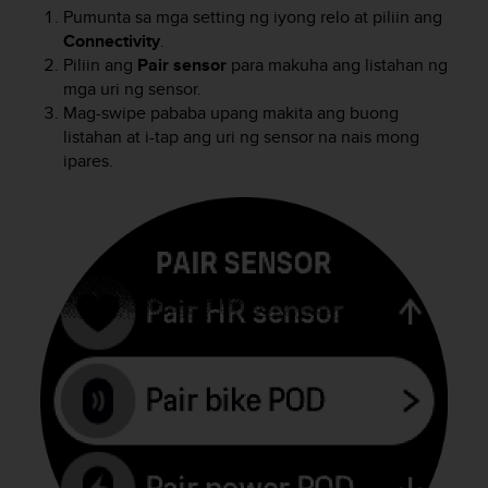
e
Pumunta sa mga setting ng iyong relo at piliin ang
f
Connectivity
.
o
Piliin ang
Pair sensor
para makuha ang listahan ng
r
mga uri ng sensor.
t
Mag-swipe pababa upang makita ang buong
h
listahan at i-tap ang uri ng sensor na nais mong
i
ipares.
s
w
e
b
s
i
t
e
i
n
c
o
n
f
o