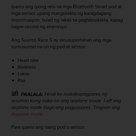
i
Ipares ang iyong relo sa mga Bluetooth Smart pod at
e
v
mga sensor upang mangolekta ng karagdagang
i
impormasyon, tulad ng lakas sa pagbibisikleta, kapag
n
nagre-record ng ehersisyo.
g
L
Ang
Suunto Race S
ay sinusuportahan ang mga
e
sumusunod na uri ng pod at sensor:
v
e
Heart rate
l
Bisikleta
A
Lakas
A
c
Paa
o
n
Hindi ka makakapagpares ng
PAALALA:
f
anuman kung naka-on ang airplane mode. I-off ang
o
airplane mode bago ang pagpapares. Tingnan ang
r
Airplane mode
.
m
a
Para ipares ang isang pod o sensor:
n
c