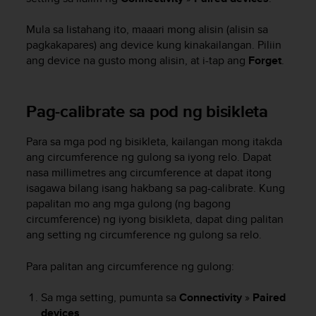
s
(
Mula sa listahang ito, maaari mong alisin (alisin sa
W
pagkakapares) ang device kung kinakailangan. Piliin
C
ang device na gusto mong alisin, at i-tap ang
Forget
.
A
G
)
2
Pag-calibrate sa pod ng bisikleta
.
0
Para sa mga pod ng bisikleta, kailangan mong itakda
a
ang circumference ng gulong sa iyong relo. Dapat
n
nasa millimetres ang circumference at dapat itong
d
isagawa bilang isang hakbang sa pag-calibrate. Kung
a
papalitan mo ang mga gulong (ng bagong
c
h
circumference) ng iyong bisikleta, dapat ding palitan
i
ang setting ng circumference ng gulong sa relo.
e
v
Para palitan ang circumference ng gulong:
i
n
Sa mga setting, pumunta sa
Connectivity
»
Paired
g
devices
.