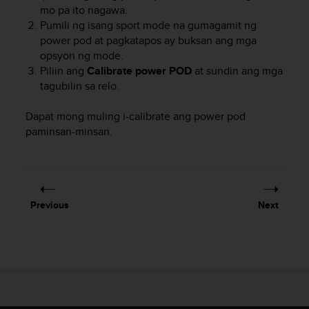
a
mo pa ito nagawa.
s
Pumili ng isang sport mode na gumagamit ng
e
power pod at pagkatapos ay buksan ang mga
c
opsyon ng mode.
o
Piliin ang
Calibrate power POD
at sundin ang mga
n
tagubilin sa relo.
t
a
c
Dapat mong muling i-calibrate ang power pod
t
paminsan-minsan.
C
u
s
t
o
Previous
Next
m
e
r
S
e
r
v
i