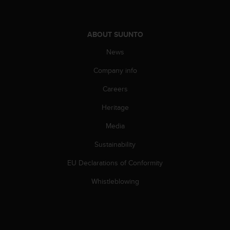
s
u
e
s
ABOUT SUUNTO
a
News
c
c
Company info
e
s
Careers
s
i
Heritage
n
g
Media
i
Sustainability
n
f
EU Declarations of Conformity
o
r
Whistleblowing
m
a
t
i
o