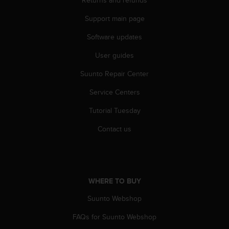
A
Support main page
c
c
Software updates
e
s
User guides
s
i
Suunto Repair Center
b
i
Service Centers
l
Tutorial Tuesday
i
t
Contact us
y
G
u
i
d
WHERE TO BUY
e
l
Suunto Webshop
i
n
FAQs for Suunto Webshop
e