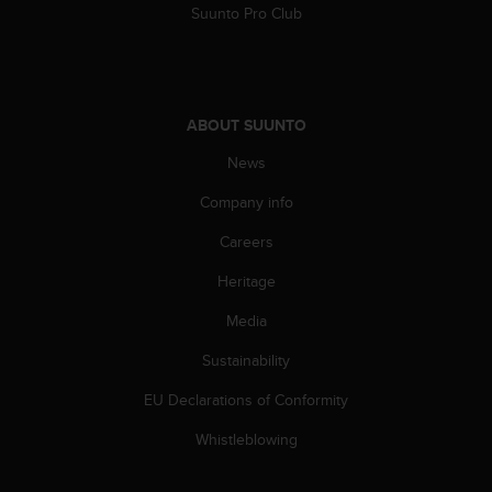
s
Suunto Pro Club
(
W
C
A
G
ABOUT SUUNTO
)
News
2
.
Company info
0
a
Careers
n
d
Heritage
a
c
Media
h
Sustainability
i
e
EU Declarations of Conformity
v
i
Whistleblowing
n
g