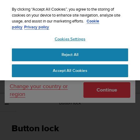
S
WE SHIP TO 75+ DESTINATIONS OVER THE
u
By clicking “Accept All Cookies”, you agree to the storing of
WORLD:
CLICK HERE TO SELECT YOURS
u
cookies on your device to enhance site navigation, analyze site
Your country or region:
usage, and assist in our marketing efforts.
Cookie
n
policy
Privacy policy
t
o
Cookies Settings
United States
i
s
Home
Support
Suunto Traverse Alpha
Gabay sa User - 2.1
c
Reject All
Currency: $ (USD)
o
m
Shipping only to United States
SUUNTO TRAVERSE ALPHA GABAY SA
Accept All Cookies
m
USER - 2.1
i
t
Change your country or
Continue
t
region
e
Button lock
d
t
o
a
Button lock
c
h