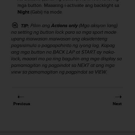
e
mga button. Maaaring i-activate ang backlight sa
f
Night
(Gabi) na mode.
o
r
Piliin ang
Actions only
(Mga aksyon lang)
TIP:
t
na setting ng button lock para sa mga sport mode
h
upang maiwasan maiwasan ang aksidenteng
i
pagsisimula o pagpapahinto ng iyong log. Kapag
s
ang mga button na
BACK LAP
at
START
ay naka-
w
e
lock, maaari mo pa ring baguhin ang mga display sa
b
pamamagitan ng pagpindot sa
NEXT
at ang mga
s
view sa pamamagitan ng pagpindot sa
VIEW
.
i
t
e
i
n
Previous
Next
c
o
n
f
o