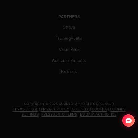
c
o
m
PARTNERS
p
l
Strava
i
a
TrainingPeaks
n
Value Pack
c
e
Welcome Partners
w
i
Partners
t
h
o
t
h
.
COPYRIGHT © 2026 SUUNTO.
ALL RIGHTS RESERVED.
e
TERMS OF USE
|
PRIVACY POLICY
|
SECURITY
|
COOKIES
|
COOKIES
r
SETTINGS
|
#YESSUUNTO TERMS
|
EU DATA ACT NOTICE
a
c
c
e