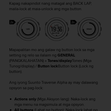
i
Kapag nakapindot nang matagal ang
BACK LAP
,
e
maila-lock at maia-unlock ang mga button.
v
i
n
g
L
e
v
e
Mapapalitan mo ang galaw ng button lock sa mga
l
setting ng relo sa ilalaim ng
GENERAL
A
A
(PANGKALAHATAN) »
Tones/display
Tones (Mga
c
Tunog/display) /
Button lock
Button lock (Lock ng
o
button).
n
f
Ang iyong
Suunto Traverse Alpha
ay may dalawang
o
opsyon sa pag-lock:
r
m
Actions only
(Mga Aksyon lang): Naka-lock ang
a
mga menu na magsimula at mga opsyon.
n
c
All buttons
(Lahat ng button): Naka-lock lahat ng