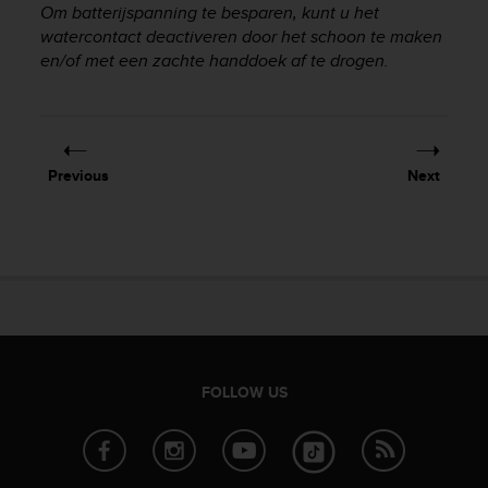
Om batterijspanning te besparen, kunt u het
e
watercontact deactiveren door het schoon te maken
f
o
en/of met een zachte handdoek af te drogen.
r
t
h
i
s
Previous
Next
w
e
b
s
i
t
e
i
n
c
FOLLOW US
o
n
f
o