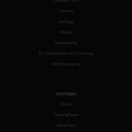
Company info
s
(
Careers
W
C
Heritage
A
G
Media
)
Sustainability
2
.
EU Declarations of Conformity
0
a
Whistleblowing
n
d
a
c
h
PARTNERS
i
e
Strava
v
i
TrainingPeaks
n
Value Pack
g