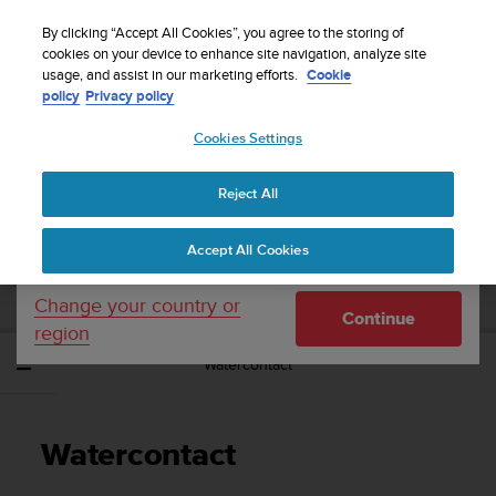
S
WE SHIP TO 75+ DESTINATIONS OVER THE
u
By clicking “Accept All Cookies”, you agree to the storing of
WORLD:
CLICK HERE TO SELECT YOURS
u
cookies on your device to enhance site navigation, analyze site
Your country or region:
usage, and assist in our marketing efforts.
Cookie
n
policy
Privacy policy
t
o
Cookies Settings
United States
i
s
Home
Support
Suunto Vyper Novo
Gebruikershandleiding -
c
Reject All
Currency: $ (USD)
o
m
Shipping only to United States
SUUNTO VYPER NOVO
Accept All Cookies
m
GEBRUIKERSHANDLEIDING -
i
t
Change your country or
Continue
t
region
e
Watercontact
d
t
o
a
Watercontact
c
h