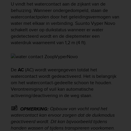
i
U vindt het watercontact aan de zijkant van de
e
behuizing. Wanneer ondergedompeld, staan de
v
watercontactpolen door het geleidingsvermogen van
i
water met elkaar in verbinding.
Suunto Vyper Novo
n
schakelt over op duikstatus wanneer er water
g
L
gedetecteerd wordt en de dieptemeter een
e
waterdruk waarneemt van 1,2 m (4 ft).
v
e
l
A
De
AC
(AC) wordt weergegeven totdat het
A
watercontact wordt gedeactiveerd. Het is belangrijk
c
om het watercontact-gedeelte schoon te houden.
o
n
Verontreiniging of vuil kan automatische
f
activering/deactivering in de weg staan.
o
r
Opbouw van vocht rond het
OPMERKING:
m
watercontact kan ervoor zorgen dat de duikmodus
a
geactiveerd wordt. Dit kan bijvoorbeeld tijdens
n
handen wassen of tijdens transpireren voorkomen.
c