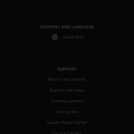
r
m
a
n
c
COUNTRY AND LANGUAGE
e
Global (EN)
w
i
t
h
t
h
SUPPORT
e
W
Returns and refunds
e
Support main page
b
C
Software updates
o
n
User guides
t
e
Suunto Repair Center
n
t
Service Centers