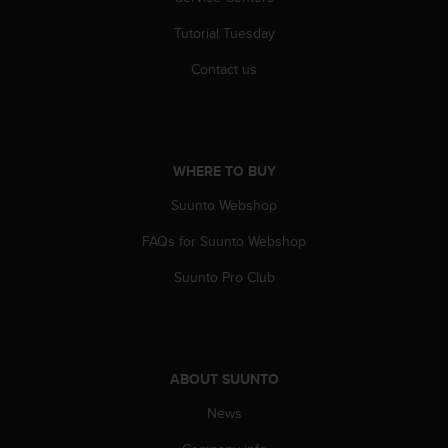
A
Tutorial Tuesday
c
c
Contact us
e
s
s
i
b
WHERE TO BUY
i
l
Suunto Webshop
i
t
FAQs for Suunto Webshop
y
G
Suunto Pro Club
u
i
d
e
l
ABOUT SUUNTO
i
News
n
e