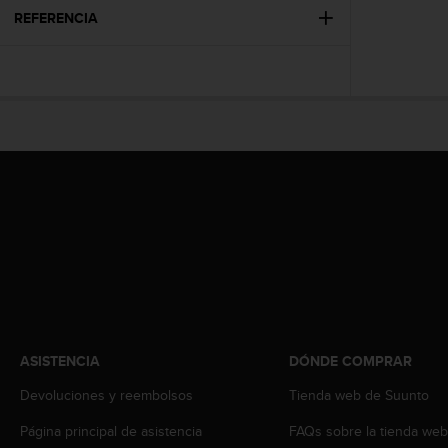
t
REFERENCIA
a
s
d
e
a
c
c
e
s
i
b
i
l
i
d
a
d
ASISTENCIA
DÓNDE COMPRAR
p
Devoluciones y reembolsos
Tienda web de Suunto
a
r
Página principal de asistencia
FAQs sobre la tienda we
a