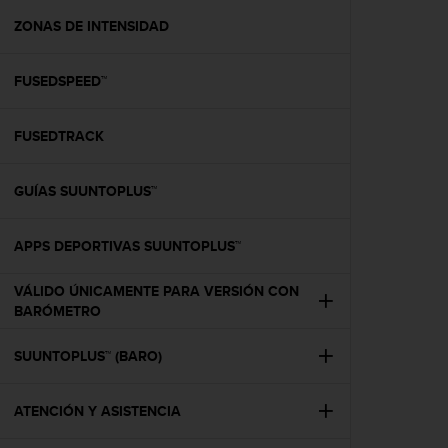
i
o
ZONAS DE INTENSIDAD
w
e
FUSEDSPEED™
b
d
e
FUSEDTRACK
a
c
u
GUÍAS SUUNTOPLUS™
e
r
d
APPS DEPORTIVAS SUUNTOPLUS™
o
c
VÁLIDO ÚNICAMENTE PARA VERSIÓN CON
o
BARÓMETRO
n
l
SUUNTOPLUS™ (BARO)
a
s
P
ATENCIÓN Y ASISTENCIA
a
u