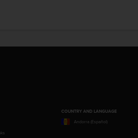
COUNTRY AND LANGUAGE
Andorra (Español)
aks