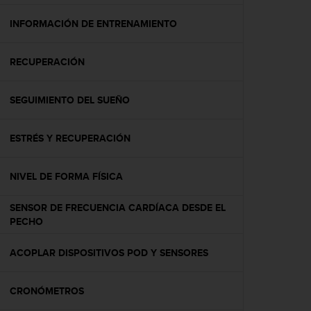
c
o
INFORMACIÓN DE ENTRENAMIENTO
n
f
RECUPERACIÓN
o
r
m
SEGUIMIENTO DEL SUEÑO
i
d
a
ESTRÉS Y RECUPERACIÓN
d
A
A
NIVEL DE FORMA FÍSICA
e
n
SENSOR DE FRECUENCIA CARDÍACA DESDE EL
e
PECHO
s
t
ACOPLAR DISPOSITIVOS POD Y SENSORES
e
s
i
CRONÓMETROS
t