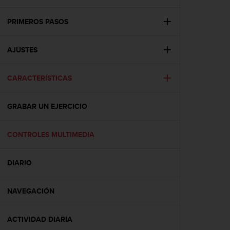
m
i
s
PRIMEROS PASOS
o
d
AJUSTES
e
a
l
CARACTERÍSTICAS
c
a
n
GRABAR UN EJERCICIO
z
a
r
CONTROLES MULTIMEDIA
e
l
DIARIO
n
i
v
NAVEGACIÓN
e
l
d
ACTIVIDAD DIARIA
e