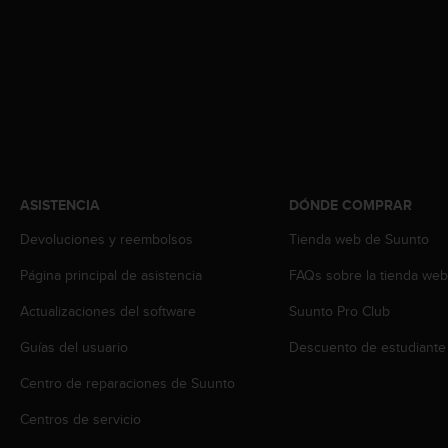
c
o
n
f
o
r
m
i
d
a
ASISTENCIA
DÓNDE COMPRAR
d
A
Devoluciones y reembolsos
Tienda web de Suunto
A
e
Página principal de asistencia
FAQs sobre la tienda we
n
Actualizaciones del software
Suunto Pro Club
e
s
Guías del usuario
Descuento de estudiante
t
e
Centro de reparaciones de Suunto
s
i
Centros de servicio
t