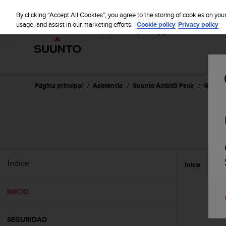
S
u
By clicking “Accept All Cookies”, you agree to the storing of cookies on you
u
usage, and assist in our marketing efforts.
Cookie policy
Privacy policy
n
t
o
m
a
n
Página principal
Asistencia
Suunto Ambit3 Peak
Guía de
t
i
e
n
e
s
u
Índice
Inicio
c
o
m
INICIO
p
r
o
SEGURIDAD