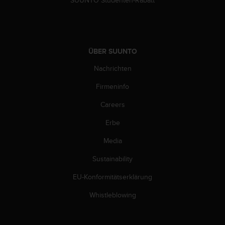
G
)
2
.
0
ÜBER SUUNTO
s
Nachrichten
o
w
Firmeninfo
i
e
Careers
d
e
Erbe
r
E
Media
r
Sustainability
f
ü
EU-Konformitätserklärung
l
l
Whistleblowing
u
n
g