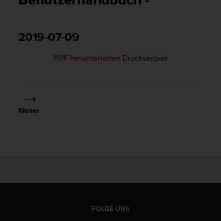
Benutzerhandbuch -
i
t
ä
t
2019-07-09
s
s
PDF herunterladen
Druckversion
t
u
f
e
A
A
Weiter
d
i
e
s
e
r
W
e
b
s
FOLGE UNS
i