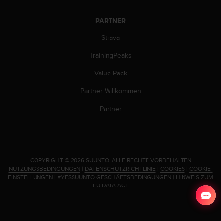
w
e
PARTNER
i
t
Strava
e
r
TrainingPeaks
e
Value Pack
r
Z
Partner Willkommen
u
g
Partner
ä
n
g
l
i
.
COPYRIGHT © 2026 SUUNTO.
ALLE RECHTE VORBEHALTEN.
c
NUTZUNGSBEDINGUNGEN
|
DATENSCHUTZRICHTLINIE
|
COOKIES
|
COOKIE-
h
EINSTELLUNGEN
|
#YESSUUNTO GESCHÄFTSBEDINGUNGEN
|
HINWEIS ZUM
k
EU DATA ACT
e
i
t