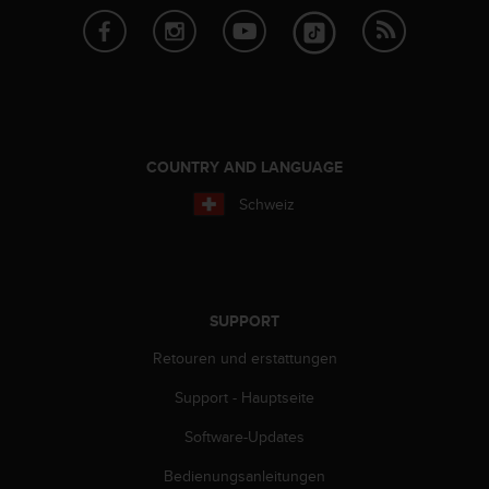
t
e
m
i
t
d
e
COUNTRY AND LANGUAGE
n
W
Schweiz
e
b
C
o
n
t
SUPPORT
e
Retouren und erstattungen
n
t
Support - Hauptseite
A
c
Software-Updates
c
e
Bedienungsanleitungen