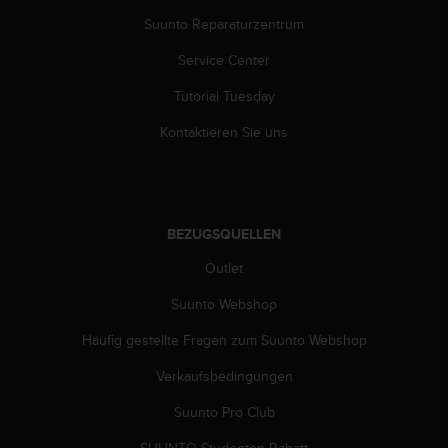
s
Suunto Reparaturzentrum
s
i
Service Center
b
i
Tutorial Tuesday
l
i
Kontaktieren Sie uns
t
y
G
u
i
BEZUGSQUELLEN
d
e
Outlet
l
Suunto Webshop
i
n
Häufig gestellte Fragen zum Suunto Webshop
e
s
Verkaufsbedingungen
(
W
Suunto Pro Club
C
A
SUUNTO Studenten-Rabatt