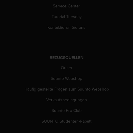
G
Service Center
)
Tutorial Tuesday
2
.
Kontaktieren Sie uns
0
s
o
w
i
BEZUGSQUELLEN
e
d
Outlet
e
r
Suunto Webshop
E
r
Häufig gestellte Fragen zum Suunto Webshop
f
Verkaufsbedingungen
ü
l
Suunto Pro Club
l
u
SUUNTO Studenten-Rabatt
n
g