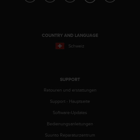
s
s
i
b
i
l
COUNTRY AND LANGUAGE
i
t
Schweiz
y
G
u
i
d
SUPPORT
e
l
Retouren und erstattungen
i
Support - Hauptseite
n
e
Software-Updates
s
(
Bedienungsanleitungen
W
C
Suunto Reparaturzentrum
A