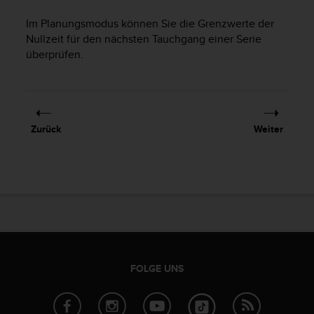
t
Im Planungsmodus können Sie die Grenzwerte der
e
m
Nullzeit für den nächsten Tauchgang einer Serie
i
überprüfen.
t
d
e
n
W
Zurück
Weiter
e
b
C
o
n
t
e
n
t
A
FOLGE UNS
c
c
e