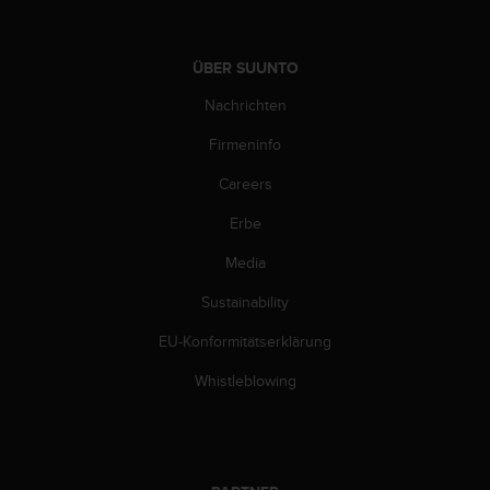
w
e
i
ÜBER SUUNTO
t
e
Nachrichten
r
e
Firmeninfo
r
Careers
Z
u
Erbe
g
ä
Media
n
g
Sustainability
l
i
EU-Konformitätserklärung
c
Whistleblowing
h
k
e
i
t