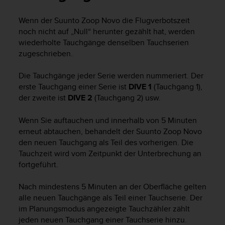
i
t
Wenn der
Suunto Zoop Novo
die Flugverbotszeit
ä
noch nicht auf „Null“ herunter gezählt hat, werden
t
s
wiederholte Tauchgänge denselben Tauchserien
s
zugeschrieben.
t
u
Die Tauchgänge jeder Serie werden nummeriert. Der
f
erste Tauchgang einer Serie ist
DIVE 1
(Tauchgang 1),
e
der zweite ist
DIVE 2
(Tauchgang 2) usw.
A
A
Wenn Sie auftauchen und innerhalb von 5 Minuten
d
erneut abtauchen, behandelt der
Suunto Zoop Novo
i
e
den neuen Tauchgang als Teil des vorherigen. Die
s
Tauchzeit wird vom Zeitpunkt der Unterbrechung an
e
fortgeführt.
r
W
Nach mindestens 5 Minuten an der Oberfläche gelten
e
alle neuen Tauchgänge als Teil einer Tauchserie. Der
b
im Planungsmodus angezeigte Tauchzähler zählt
s
jeden neuen Tauchgang einer Tauchserie hinzu.
i