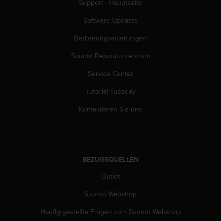
s
Support - Hauptseite
n
o
Software-Updates
r
Bedienungsanleitungen
m
e
Suunto Reparaturzentrum
n
a
Service Center
n
.
Tutorial Tuesday
S
o
Kontaktieren Sie uns
l
l
t
e
s
BEZUGSQUELLEN
t
Outlet
d
u
Suunto Webshop
P
r
Häufig gestellte Fragen zum Suunto Webshop
o