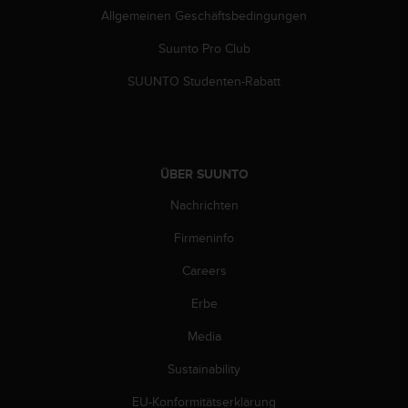
b
Allgemeinen Geschäftsbedingungen
l
e
Suunto Pro Club
m
SUUNTO Studenten-Rabatt
e
m
i
t
d
ÜBER SUUNTO
e
m
Nachrichten
Z
u
Firmeninfo
g
r
Careers
i
f
Erbe
f
Media
a
u
Sustainability
f
I
EU-Konformitätserklärung