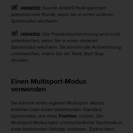
s
Suunto Ambit3 Peak
speichert
s
HINWEIS:
i
jedesmal eine Runde, wenn Sie in einen anderen
b
Sportmodus wechseln.
i
l
Die Protokollaufzeichnung wird nicht
HINWEIS:
i
unterbrochen, wenn Sie in einen anderen
t
Sportmodus wechseln. Sie können die Aufzeichnung
y
unterbrechen, indem Sie die Taste
Start Stop
G
drücken.
u
i
d
e
Einen Multisport-Modus
l
verwenden
i
n
Sie können einen eigenen Multisport -Modus
e
s
erstellen oder einen bestehenden Standard-
(
Sportmodus, wie etwa
Triathlon
, nutzen. Der
W
Multisport-Modus kann unterschiedliche Sportmodi in
C
einer bestimmten Abfolge umfassen. Zudem kann
A