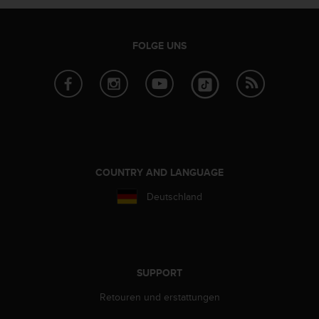
w
e
i
FOLGE UNS
t
e
r
e
r
Z
u
g
ä
COUNTRY AND LANGUAGE
n
g
Deutschland
l
i
c
h
k
SUPPORT
e
i
Retouren und erstattungen
t