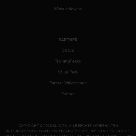
n
f
Whistleblowing
o
r
m
a
t
PARTNER
i
o
Strava
n
TrainingPeaks
e
n
Value Pack
a
u
Partner Willkommen
f
d
Partner
i
e
s
e
r
.
COPYRIGHT © 2026 SUUNTO.
ALLE RECHTE VORBEHALTEN.
W
NUTZUNGSBEDINGUNGEN
|
DATENSCHUTZRICHTLINIE
|
COOKIES
|
COOKIE-
e
EINSTELLUNGEN
|
#YESSUUNTO GESCHÄFTSBEDINGUNGEN
|
HINWEIS ZUM