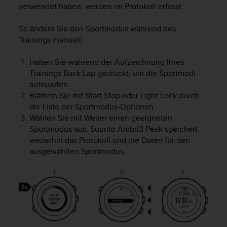
verwendet haben, werden im Protokoll erfasst.
t
e
m
So ändern Sie den Sportmodus während des
i
Trainings manuell:
t
d
Halten Sie während der Aufzeichnung Ihres
e
Trainings
Back Lap
gedrückt, um die Sportmodi
n
aufzurufen.
W
Blättern Sie mit
Start Stop
oder
Light Lock
durch
e
die Liste der Sportmodus-Optionen.
b
Wählen Sie mit
Weiter
einen geeigneten
C
o
Sportmodus aus.
Suunto Ambit3 Peak
speichert
n
weiterhin das Protokoll und die Daten für den
t
ausgewählten Sportmodus.
e
n
t
A
c
c
e