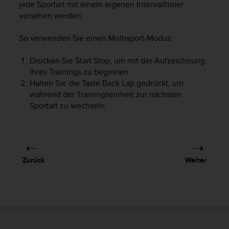
jede Sportart mit einem eigenen Intervalltimer
G
versehen werden.
)
2
So verwenden Sie einen Multisport-Modus:
.
0
s
Drücken Sie
Start Stop
, um mit der Aufzeichnung
o
Ihres Trainings zu beginnen.
w
Halten Sie die Taste
Back Lap
gedrückt, um
i
während der Trainingseinheit zur nächsten
e
Sportart zu wechseln.
d
e
r
E
r
Zurück
Weiter
f
ü
l
l
u
n
g