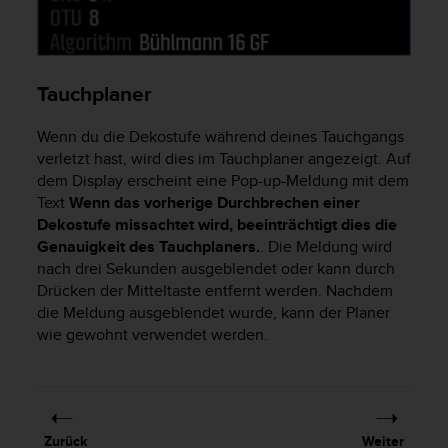
b
s
i
t
Tauchplaner
e
h
Wenn du die Dekostufe während deines Tauchgangs
a
verletzt hast, wird dies im Tauchplaner angezeigt. Auf
b
e
dem Display erscheint eine Pop-up-Meldung mit dem
n
Text
Wenn das vorherige Durchbrechen einer
,
Dekostufe missachtet wird, beeinträchtigt dies die
k
Genauigkeit des Tauchplaners.
. Die Meldung wird
o
nach drei Sekunden ausgeblendet oder kann durch
n
Drücken der Mitteltaste entfernt werden. Nachdem
t
die Meldung ausgeblendet wurde, kann der Planer
a
wie gewohnt verwendet werden.
k
t
i
e
r
e
Zurück
Weiter