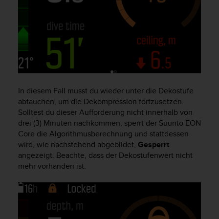
t
e
m
i
t
d
e
n
W
In diesem Fall musst du wieder unter die Dekostufe
e
abtauchen, um die Dekompression fortzusetzen.
b
Solltest du dieser Aufforderung nicht innerhalb von
C
drei (3) Minuten nachkommen, sperrt der
Suunto EON
o
Core
die Algorithmusberechnung und stattdessen
n
t
wird, wie nachstehend abgebildet,
Gesperrt
e
angezeigt. Beachte, dass der Dekostufenwert nicht
n
mehr vorhanden ist.
t
A
c
c
e