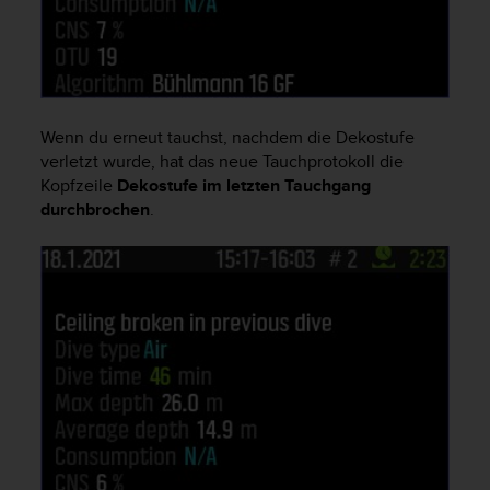
n
f
o
r
m
a
Wenn du erneut tauchst, nachdem die Dekostufe
t
i
verletzt wurde, hat das neue Tauchprotokoll die
o
Kopfzeile
Dekostufe im letzten Tauchgang
n
durchbrochen
.
e
n
a
u
f
d
i
e
s
e
r
W
e