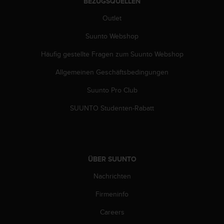
BEZUGSQUELLEN
(
g
Outlet
e
Suunto Webshop
b
ü
Häufig gestellte Fragen zum Suunto Webshop
h
r
Allgemeinen Geschäftsbedingungen
e
n
Suunto Pro Club
f
r
SUUNTO Studenten-Rabatt
e
i
)
.
ÜBER SUUNTO
Nachrichten
Firmeninfo
Careers