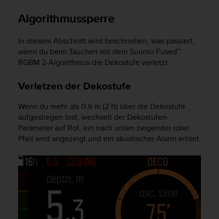
i
t
Algorithmussperre
ä
t
s
In diesem Abschnitt wird beschrieben, was passiert,
s
wenn du beim Tauchen mit dem Suunto Fused™
t
RGBM 2-Algorithmus die Dekostufe verletzt.
u
f
Verletzen der Dekostufe
e
A
Wenn du mehr als 0,6 m (2 ft) über die Dekostufe
A
aufgestiegen bist, wechselt der Dekostufen-
d
Parameter auf Rot, ein nach unten zeigender roter
i
e
Pfeil wird angezeigt und ein akustischer Alarm ertönt.
s
e
r
W
e
b
s
i