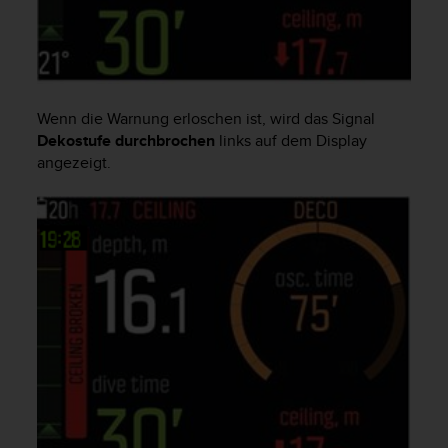
s
n
o
r
m
e
Wenn die Warnung erloschen ist, wird das Signal
n
Dekostufe durchbrochen
links auf dem Display
a
n
angezeigt.
.
S
o
l
l
t
e
s
t
d
u
P
r
o