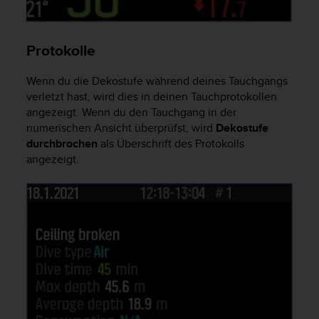
b
l
e
Protokolle
m
e
Wenn du die Dekostufe während deines Tauchgangs
m
i
verletzt hast, wird dies in deinen Tauchprotokollen
t
angezeigt. Wenn du den Tauchgang in der
d
numerischen Ansicht überprüfst, wird
Dekostufe
e
durchbrochen
als Überschrift des Protokolls
m
angezeigt.
Z
u
g
r
i
f
f
a
u
f
I