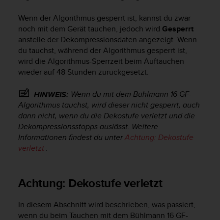
G
Wenn der Algorithmus gesperrt ist, kannst du zwar
)
2
noch mit dem Gerät tauchen, jedoch wird
Gesperrt
.
anstelle der Dekompressionsdaten angezeigt. Wenn
0
du tauchst, während der Algorithmus gesperrt ist,
s
wird die Algorithmus-Sperrzeit beim Auftauchen
o
wieder auf 48 Stunden zurückgesetzt.
w
i
Wenn du mit dem Bühlmann 16 GF-
HINWEIS:
e
Algorithmus tauchst, wird dieser nicht gesperrt, auch
d
dann nicht, wenn du die Dekostufe verletzt und die
e
Dekompressionsstopps auslässt. Weitere
r
E
Informationen findest du unter
Achtung: Dekostufe
r
verletzt
.
f
ü
l
Achtung: Dekostufe verletzt
l
u
In diesem Abschnitt wird beschrieben, was passiert,
n
wenn du beim Tauchen mit dem Bühlmann 16 GF-
g