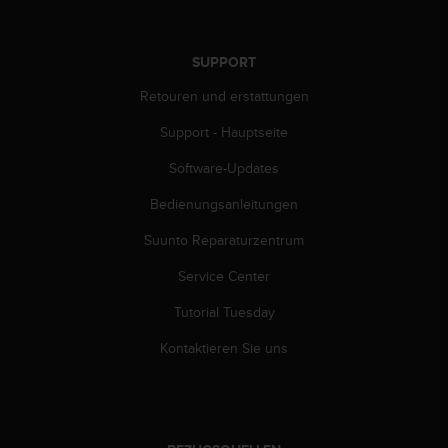
d
e
n
U
SUPPORT
S
Retouren und erstattungen
A
u
Support - Hauptseite
n
t
Software-Updates
e
r
Bedienungsanleitungen
+
Suunto Reparaturzentrum
1
8
Service Center
5
5
Tutorial Tuesday
2
5
Kontaktieren Sie uns
8
0
9
0
0