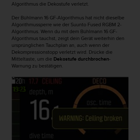
w
Algorithmus die Dekostufe verletzt.
e
i
Der Bühlmann 16 GF-Algorithmus hat nicht dieselbe
t
Algorithmussperre wie der Suunto Fused RGBM 2-
e
Algorithmus. Wenn du mit dem Bühlmann 16 GF-
r
Algorithmus tauchst, zeigt dein Gerät weiterhin den
e
ursprünglichen Tauchplan an, auch wenn der
r
Dekompressionstopp verletzt wird. Drücke die
Z
Mitteltaste, um die
Dekostufe durchbrochen
-
u
Warnung zu bestätigen.
g
ä
n
g
l
i
c
h
k
e
i
t