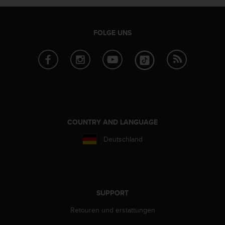
w
e
i
FOLGE UNS
t
e
r
e
r
Z
u
g
ä
COUNTRY AND LANGUAGE
n
g
Deutschland
l
i
c
h
k
SUPPORT
e
i
Retouren und erstattungen
t