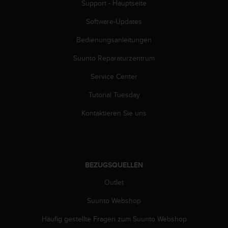
s
Support - Hauptseite
n
o
Software-Updates
r
Bedienungsanleitungen
m
e
Suunto Reparaturzentrum
n
a
Service Center
n
.
Tutorial Tuesday
S
o
Kontaktieren Sie uns
l
l
t
e
s
BEZUGSQUELLEN
t
Outlet
d
u
Suunto Webshop
P
r
Häufig gestellte Fragen zum Suunto Webshop
o