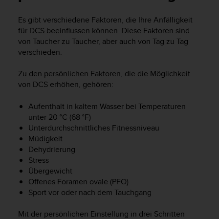
i
t
Es gibt verschiedene Faktoren, die Ihre Anfälligkeit
ä
für DCS beeinflussen können. Diese Faktoren sind
t
s
von Taucher zu Taucher, aber auch von Tag zu Tag
s
verschieden.
t
u
Zu den persönlichen Faktoren, die die Möglichkeit
f
von DCS erhöhen, gehören:
e
A
Aufenthalt in kaltem Wasser bei Temperaturen
A
unter 20 °C (68 °F)
d
Unterdurchschnittliches Fitnessniveau
i
e
Müdigkeit
s
Dehydrierung
e
Stress
r
Übergewicht
W
Offenes Foramen ovale (PFO)
e
Sport vor oder nach dem Tauchgang
b
s
Mit der persönlichen Einstellung in drei Schritten
i