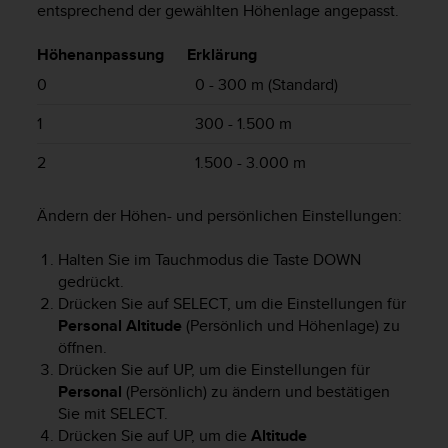
s
entsprechend der gewählten Höhenlage angepasst.
s
i
Höhenanpassung
Erklärung
b
0
0 - 300 m (Standard)
i
l
1
300 - 1.500 m
i
t
2
1.500 - 3.000 m
y
G
u
Ändern der Höhen- und persönlichen Einstellungen:
i
d
Halten Sie im Tauchmodus die Taste
DOWN
e
gedrückt.
l
Drücken Sie auf
SELECT
, um die Einstellungen für
i
Personal Altitude
(Persönlich und Höhenlage) zu
n
e
öffnen.
s
Drücken Sie auf
UP
, um die Einstellungen für
(
Personal
(Persönlich) zu ändern und bestätigen
W
Sie mit
SELECT
.
C
Drücken Sie auf
UP
, um die
Altitude
A