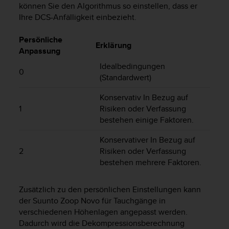
können Sie den Algorithmus so einstellen, dass er
t
Ihre DCS-Anfälligkeit einbezieht.
e
m
i
Persönliche
Erklärung
t
Anpassung
d
Idealbedingungen
e
0
(Standardwert)
n
W
Konservativ In Bezug auf
e
1
Risiken oder Verfassung
b
C
bestehen einige Faktoren.
o
Konservativer In Bezug auf
n
t
2
Risiken oder Verfassung
e
bestehen mehrere Faktoren.
n
t
Zusätzlich zu den persönlichen Einstellungen kann
A
der
Suunto Zoop Novo
für Tauchgänge in
c
verschiedenen Höhenlagen angepasst werden.
c
e
Dadurch wird die Dekompressionsberechnung