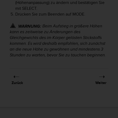
(Höhenanpassung) zu ändern und bestätigen Sie
G
mit
SELECT
.
)
Drücken Sie zum Beenden auf
MODE
.
2
.
0
Beim Aufstieg in größere Höhen
WARNUNG:
s
kann es zeitweise zu Änderungen des
o
Gleichgewichts des im Körper gelösten Stickstoffs
w
kommen. Es wird deshalb empfohlen, sich zunächst
i
an die neue Höhe zu gewöhnen und mindestens 3
e
Stunden zu warten, bevor Sie zu tauchen beginnen.
d
e
r
E
r
Zurück
Weiter
f
ü
l
l
u
n
g