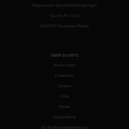
b
Allgemeinen Geschäftsbedingungen
l
e
Suunto Pro Club
m
SUUNTO Studenten-Rabatt
e
m
i
t
d
ÜBER SUUNTO
e
m
Nachrichten
Z
u
Firmeninfo
g
r
Careers
i
f
Erbe
f
Media
a
u
Sustainability
f
I
EU-Konformitätserklärung