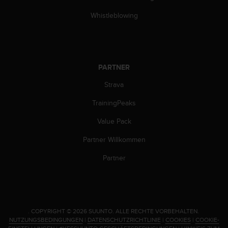
n
f
Whistleblowing
o
r
m
a
t
PARTNER
i
o
Strava
n
TrainingPeaks
e
n
Value Pack
a
u
Partner Willkommen
f
d
Partner
i
e
s
e
r
.
COPYRIGHT © 2026 SUUNTO.
ALLE RECHTE VORBEHALTEN.
W
NUTZUNGSBEDINGUNGEN
|
DATENSCHUTZRICHTLINIE
|
COOKIES
|
COOKIE-
e