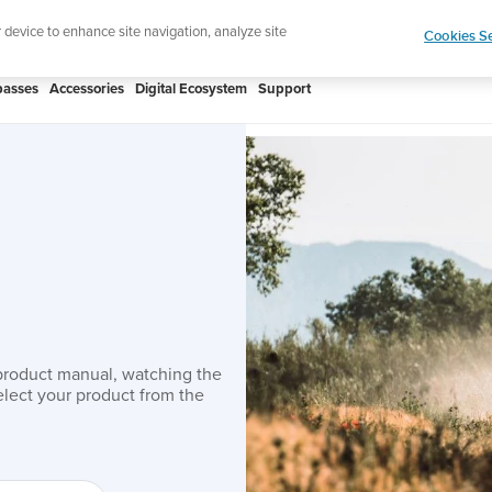
htweight sports watch designed for runners
Shop
r device to enhance site navigation, analyze site
Cookies Se
asses
Accessories
Digital Ecosystem
Support
product manual, watching the
lect your product from the