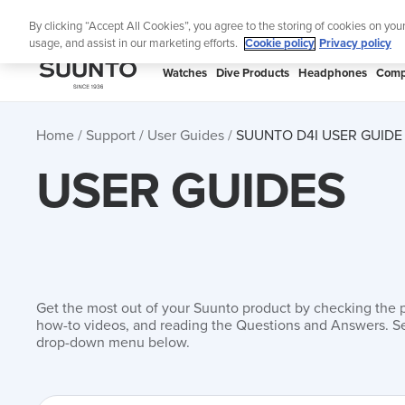
Skip
Lig
By clicking “Accept All Cookies”, you agree to the storing of cookies on you
to
usage, and assist in our marketing efforts.
Cookie policy
Privacy policy
content
SUUNTO
Watches
Dive Products
Headphones
Comp
APAC
Home
Support
User Guides
SUUNTO D4I USER GUIDE
USER GUIDES
Get the most out of your Suunto product by checking the 
how-to videos, and reading the Questions and Answers. Se
drop-down menu below.