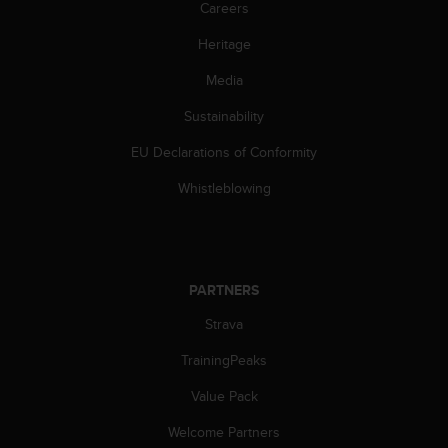
Careers
s
s
Heritage
i
b
Media
i
l
Sustainability
i
EU Declarations of Conformity
t
y
Whistleblowing
s
t
a
n
d
PARTNERS
a
r
Strava
d
s
TrainingPeaks
.
P
Value Pack
l
Welcome Partners
e