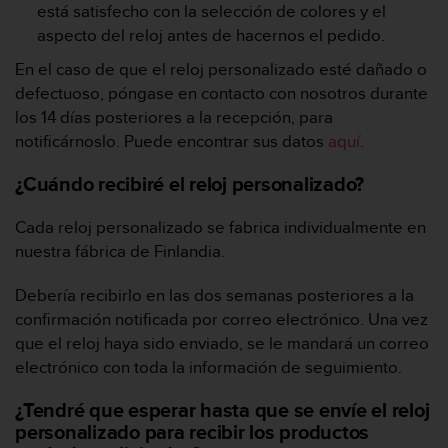
r
está satisfecho con la selección de colores y el
m
aspecto del reloj antes de hacernos el pedido.
a
n
En el caso de que el reloj personalizado esté dañado o
c
defectuoso, póngase en contacto con nosotros durante
e
los 14 días posteriores a la recepción, para
w
notificárnoslo. Puede encontrar sus datos
aquí
.
i
t
¿Cuándo recibiré el reloj personalizado?
h
t
h
Cada reloj personalizado se fabrica individualmente en
e
nuestra fábrica de Finlandia.
W
e
Debería recibirlo en las dos semanas posteriores a la
b
confirmación notificada por correo electrónico. Una vez
C
que el reloj haya sido enviado, se le mandará un correo
o
n
electrónico con toda la información de seguimiento.
t
e
¿Tendré que esperar hasta que se envíe el reloj
n
personalizado para recibir los productos
t