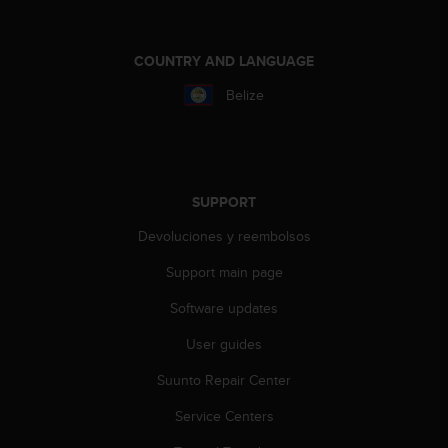
s
(
W
COUNTRY AND LANGUAGE
C
A
Belize
G
)
2
.
0
SUPPORT
a
n
Devoluciones y reembolsos
d
a
Support main page
c
Software updates
h
i
User guides
e
v
Suunto Repair Center
i
n
Service Centers
g