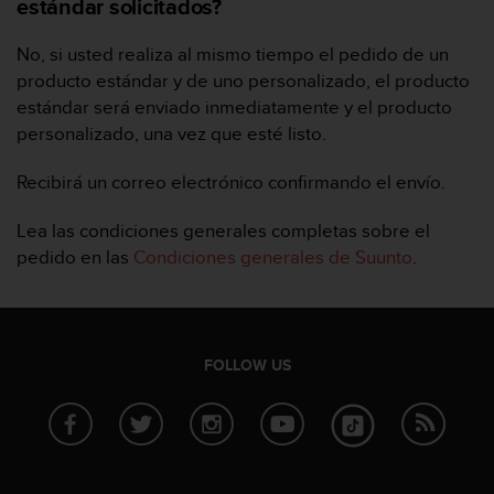
estándar solicitados?
A
c
No, si usted realiza al mismo tiempo el pedido de un
c
producto estándar y de uno personalizado, el producto
e
estándar será enviado inmediatamente y el producto
s
s
personalizado, una vez que esté listo.
i
b
Recibirá un correo electrónico confirmando el envío.
i
l
Lea las condiciones generales completas sobre el
i
pedido en las
Condiciones generales de Suunto
.
t
y
G
u
i
FOLLOW US
d
e
l
i
n
e