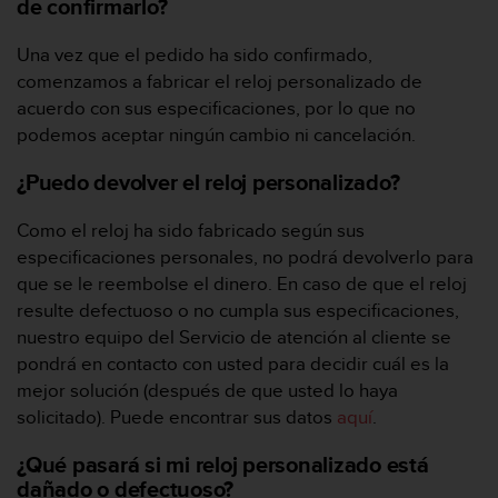
i
de confirmarlo?
e
v
Una vez que el pedido ha sido confirmado,
i
comenzamos a fabricar el reloj personalizado de
n
acuerdo con sus especificaciones, por lo que no
g
podemos aceptar ningún cambio ni cancelación.
L
e
¿Puedo devolver el reloj personalizado?
v
e
l
Como el reloj ha sido fabricado según sus
A
especificaciones personales, no podrá devolverlo para
A
que se le reembolse el dinero. En caso de que el reloj
c
resulte defectuoso o no cumpla sus especificaciones,
o
n
nuestro equipo del Servicio de atención al cliente se
f
pondrá en contacto con usted para decidir cuál es la
o
mejor solución (después de que usted lo haya
r
solicitado). Puede encontrar sus datos
aquí
.
m
a
¿Qué pasará si mi reloj personalizado está
n
dañado o defectuoso?
c