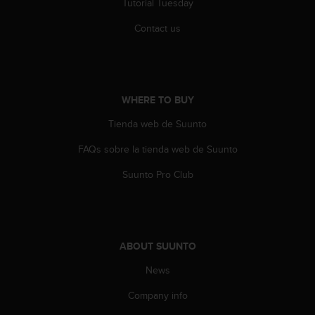
c
Tutorial Tuesday
o
Contact us
m
p
l
i
a
n
WHERE TO BUY
c
Tienda web de Suunto
e
w
FAQs sobre la tienda web de Suunto
i
t
Suunto Pro Club
h
o
t
h
e
ABOUT SUUNTO
r
a
News
c
Company info
c
e