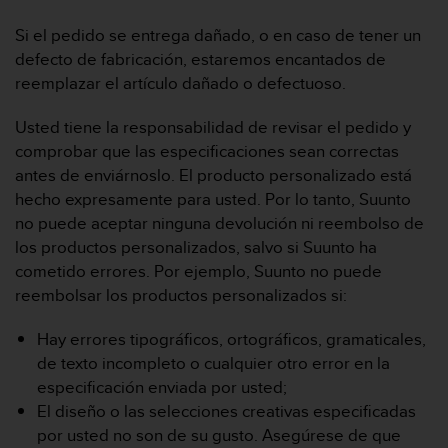
e
f
Si el pedido se entrega dañado, o en caso de tener un
o
defecto de fabricación, estaremos encantados de
r
reemplazar el artículo dañado o defectuoso.
t
h
Usted tiene la responsabilidad de revisar el pedido y
i
comprobar que las especificaciones sean correctas
s
w
antes de enviárnoslo. El producto personalizado está
e
hecho expresamente para usted. Por lo tanto, Suunto
b
no puede aceptar ninguna devolución ni reembolso de
s
los productos personalizados, salvo si Suunto ha
i
cometido errores. Por ejemplo, Suunto no puede
t
e
reembolsar los productos personalizados si:
i
n
Hay errores tipográficos, ortográficos, gramaticales,
c
de texto incompleto o cualquier otro error en la
o
especificación enviada por usted;
n
El diseño o las selecciones creativas especificadas
f
o
por usted no son de su gusto. Asegúrese de que