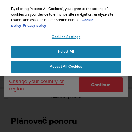
S
Sign up for the newsletter and get 5% off
| Free
u
By clicking “Accept All Cookies”, you agree to the storing of
returns
u
cookies on your device to enhance site navigation, analyze site
Your country or region:
usage, and assist in our marketing efforts.
Cookie
n
policy
Privacy policy
t
o
Cookies Settings
United States
i
s
Home
Support
Suunto EON Core
Uživatelská příručka 4.0
c
Reject All
Currency: $ (USD)
o
m
Shipping only to United States
SUUNTO EON CORE UŽIVATELSKÁ
Accept All Cookies
m
PŘÍRUČKA 4.0
i
t
Change your country or
Continue
t
region
e
Plánovač ponoru
d
t
o
a
Plánovač ponoru
c
h