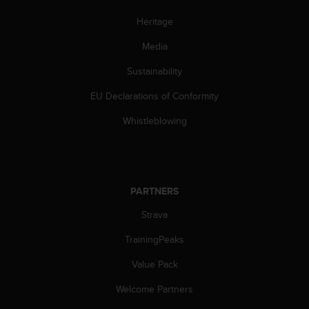
s
(
Heritage
W
Media
C
A
Sustainability
G
)
EU Declarations of Conformity
2
.
Whistleblowing
0
a
n
d
a
PARTNERS
c
h
Strava
i
TrainingPeaks
e
v
Value Pack
i
n
Welcome Partners
g