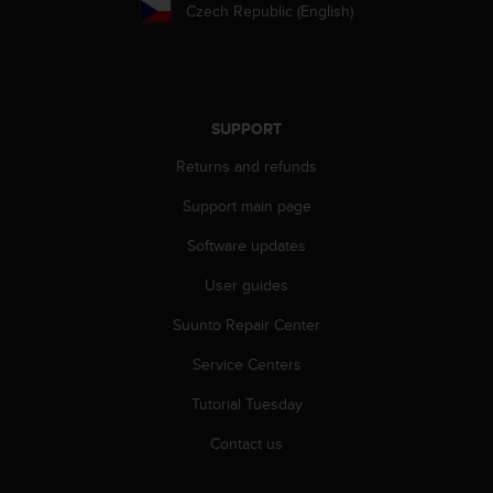
r
Czech Republic (English)
m
a
n
c
e
SUPPORT
w
i
Returns and refunds
t
h
Support main page
t
Software updates
h
e
User guides
W
e
Suunto Repair Center
b
C
Service Centers
o
n
Tutorial Tuesday
t
Contact us
e
n
t