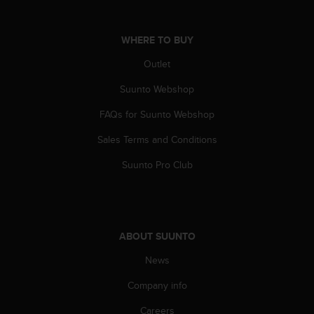
A
c
WHERE TO BUY
c
e
Outlet
s
s
Suunto Webshop
i
b
FAQs for Suunto Webshop
i
l
Sales Terms and Conditions
i
Suunto Pro Club
t
y
G
u
i
ABOUT SUUNTO
d
e
News
l
i
Company info
n
e
Careers