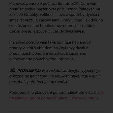
i
Plánovač ponoru v počítači
Suunto EON Core
vám
e
pomůže rychle naplánovat příští ponor. Plánovač na
v
základě hloubky, velikosti lahve a spotřeby dýchací
i
směsi zobrazuje časový limit, který určuje, jak dlouho
n
lze zůstat v dané hloubce bez nutnosti následné
g
L
dekomprese, a zbývající čas dýchací směsi.
e
v
Plánovač ponoru vám také pomůže naplánovat
e
ponory v sérii s ohledem na zbytkový dusík z
l
předchozích ponorů a na základě zadaného
A
plánovaného povrchového intervalu.
A
c
Pro získání správných výpočtů je
POZNÁMKA:
o
důležité nastavit správně velikost lahve, tlak v lahvi
n
f
a osobní spotřebu dýchací směsi.
o
r
Podrobnosti o plánování ponorů naleznete v části
Jak
m
naplánovat ponor pomocí funkce Plánovač ponoru
.
a
n
c