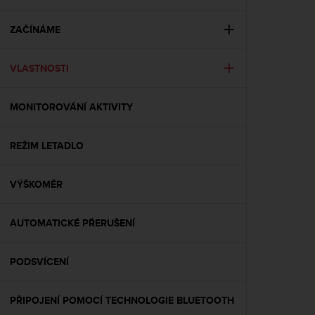
i
e
v
ZAČÍNÁME
i
n
VLASTNOSTI
g
L
e
MONITOROVÁNÍ AKTIVITY
v
e
l
REŽIM LETADLO
A
A
c
VÝŠKOMĚR
o
n
AUTOMATICKÉ PŘERUŠENÍ
f
o
r
PODSVÍCENÍ
m
a
n
PŘIPOJENÍ POMOCÍ TECHNOLOGIE BLUETOOTH
c