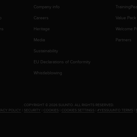
Company info
TrainingPe
p
Careers
Value Pack
ns
Heritage
Welcome P
Media
Partners
Sustainability
EU Declarations of Conformity
Whistleblowing
.
COPYRIGHT © 2026 SUUNTO.
ALL RIGHTS RESERVED.
VACY POLICY
|
SECURITY
|
COOKIES
|
COOKIES SETTINGS
|
#YESSUUNTO TERMS
|