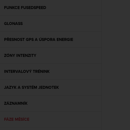
r
m
FUNKCE FUSEDSPEED
a
n
GLONASS
c
e
w
PŘESNOST GPS A ÚSPORA ENERGIE
i
t
h
ZÓNY INTENZITY
t
h
e
INTERVALOVÝ TRÉNINK
W
e
JAZYK A SYSTÉM JEDNOTEK
b
C
o
ZÁZNAMNÍK
n
t
e
FÁZE MĚSÍCE
n
t