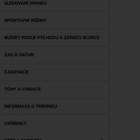
s
SLEDOVÁNÍ SPÁNKU
(
W
SPORTOVNÍ REŽIMY
C
A
G
BUDÍKY PODLE VÝCHODU A ZÁPADU SLUNCE
)
2
.
ČAS A DATUM
0
a
n
ČASOVAČE
d
a
TÓNY A VIBRACE
c
h
i
INFORMACE O TRÉNINKU
e
v
i
CIFERNÍKY
n
g