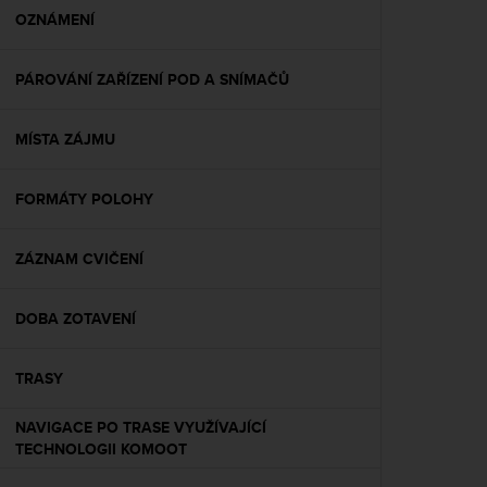
A
OZNÁMENÍ
c
c
PÁROVÁNÍ ZAŘÍZENÍ POD A SNÍMAČŮ
e
s
s
MÍSTA ZÁJMU
i
b
i
FORMÁTY POLOHY
l
i
t
ZÁZNAM CVIČENÍ
y
G
DOBA ZOTAVENÍ
u
i
d
TRASY
e
l
NAVIGACE PO TRASE VYUŽÍVAJÍCÍ
i
TECHNOLOGII KOMOOT
n
e