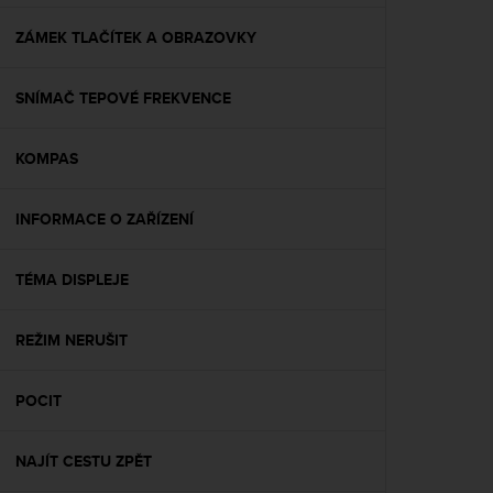
e
f
ZÁMEK TLAČÍTEK A OBRAZOVKY
o
r
SNÍMAČ TEPOVÉ FREKVENCE
t
h
i
KOMPAS
s
w
e
INFORMACE O ZAŘÍZENÍ
b
s
i
TÉMA DISPLEJE
t
e
REŽIM NERUŠIT
i
n
c
POCIT
o
n
f
NAJÍT CESTU ZPĚT
o