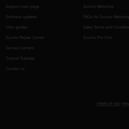
s
Support main page
Suunto Webshop
s
i
Software updates
FAQs for Suunto Websho
b
i
User guides
Sales Terms and Conditio
l
Suunto Repair Center
Suunto Pro Club
i
t
Service Centers
y
s
Tutorial Tuesday
t
a
Contact us
n
d
a
r
d
s
TERMS OF USE
|
PRI
.
P
l
e