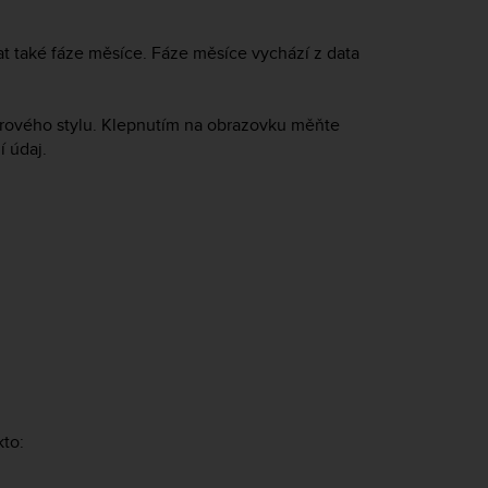
 také fáze měsíce. Fáze měsíce vychází z data
oorového stylu. Klepnutím na obrazovku měňte
 údaj.
kto: