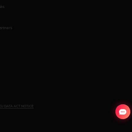
aks
artners
EU DATA ACT NOTICE