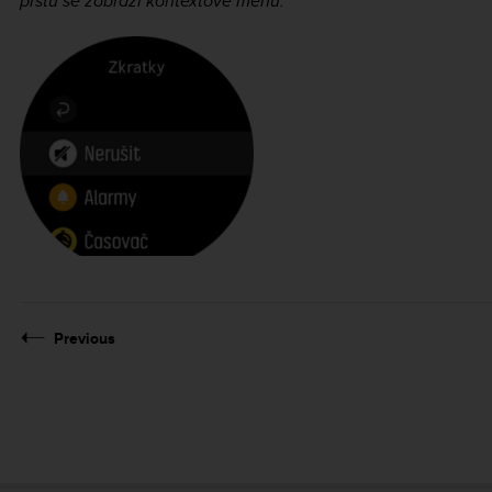
prstu se zobrazí kontextové menu.
Previous