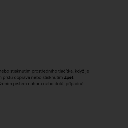
bo stisknutím prostředního tlačítka, když je
m prstu doprava nebo stisknutím
Zpět
.
tažením prstem nahoru nebo dolů, případně