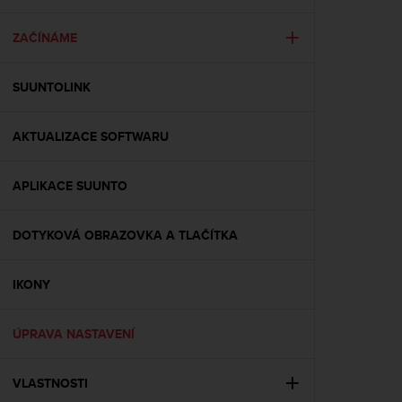
i
e
v
ZAČÍNÁME
i
n
SUUNTOLINK
g
L
e
AKTUALIZACE SOFTWARU
v
e
l
APLIKACE SUUNTO
A
A
c
DOTYKOVÁ OBRAZOVKA A TLAČÍTKA
o
n
IKONY
f
o
r
ÚPRAVA NASTAVENÍ
m
a
n
VLASTNOSTI
c