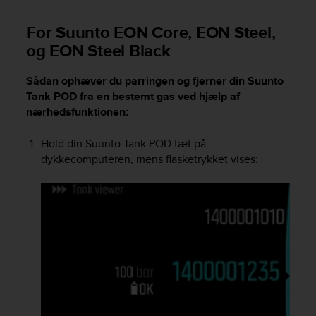
i
e
For Suunto EON Core, EON Steel,
v
i
og EON Steel Black
n
g
Sådan ophæver du parringen og fjerner din
Suunto
L
Tank POD
fra en bestemt gas ved hjælp af
e
nærhedsfunktionen:
v
e
l
Hold din
Suunto Tank POD
tæt på
A
dykkecomputeren, mens flasketrykket vises:
A
c
o
n
f
o
r
m
a
n
c