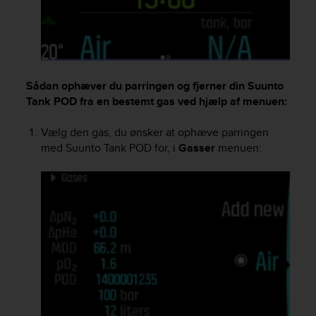
s
(
W
C
A
G
Sådan ophæver du parringen og fjerner din
Suunto
)
Tank POD
fra en bestemt gas ved hjælp af menuen:
2
.
Vælg den gas, du ønsker at ophæve parringen
0
med
Suunto Tank POD
for, i
Gasser
menuen:
a
n
d
a
c
h
i
e
v
i
n
g