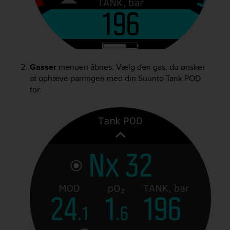
s
u
e
s
a
c
c
Gasser
menuen åbnes. Vælg den gas, du ønsker
e
at ophæve parringen med din
Suunto Tank POD
s
for:
s
i
n
g
i
n
f
o
r
m
a
t
i
o