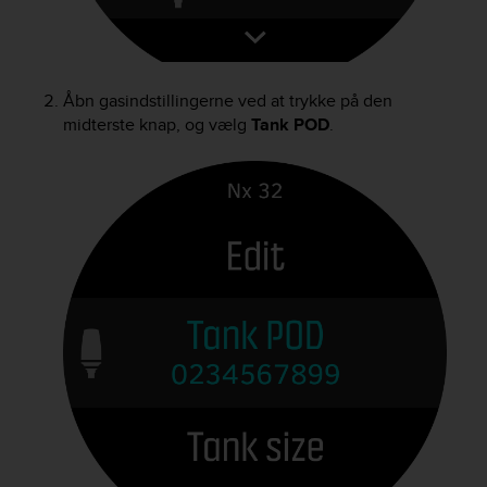
Åbn gasindstillingerne ved at trykke på den
midterste knap, og vælg
Tank POD
.