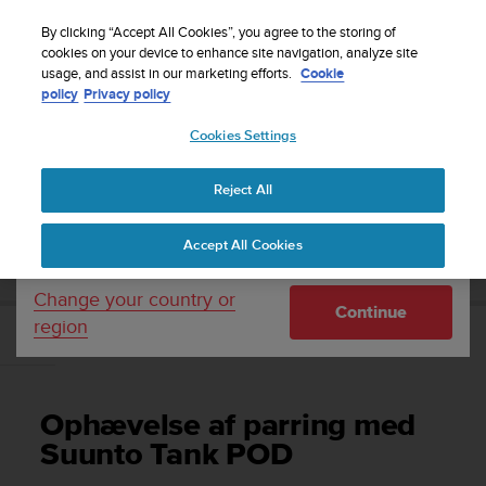
S
Sign up for the newsletter and get 5% off
| Free
u
By clicking “Accept All Cookies”, you agree to the storing of
returns
u
cookies on your device to enhance site navigation, analyze site
Your country or region:
usage, and assist in our marketing efforts.
Cookie
n
policy
Privacy policy
t
o
Cookies Settings
United States
i
s
Home
Support
Brugervejledning
c
Reject All
Currency: $ (USD)
o
m
Shipping only to United States
SUUNTO TANK POD BRUGERVEJLEDNING
Accept All Cookies
m
i
t
Change your country or
Continue
t
region
e
Ophævelse af parring med Suunto Tank POD
d
t
o
Ophævelse af parring med
a
c
Suunto Tank POD
h