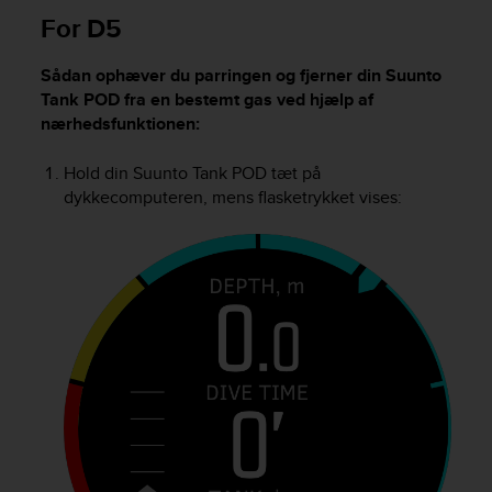
l
For D5
l
f
Sådan ophæver du parringen og fjerner din
Suunto
r
e
Tank POD
fra en bestemt gas ved hjælp af
e
nærhedsfunktionen:
)
,
Hold din
Suunto Tank POD
tæt på
i
dykkecomputeren, mens flasketrykket vises:
f
y
o
u
h
a
v
e
a
n
y
i
s