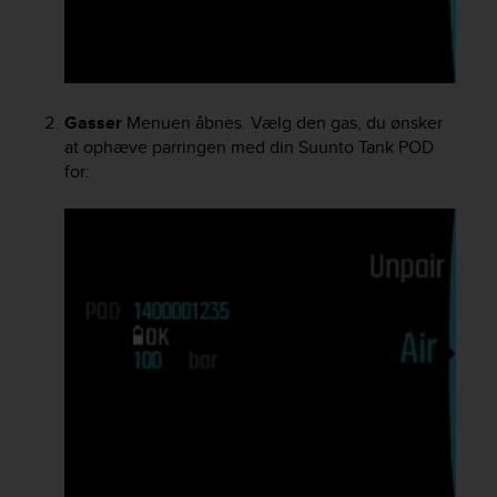
e
f
o
r
t
Gasser
Menuen åbnes. Vælg den gas, du ønsker
h
at ophæve parringen med din
Suunto Tank POD
i
for:
s
w
e
b
s
i
t
e
i
n
c
o
n
f
o