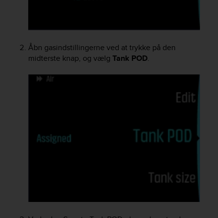
c
o
m
p
l
Åbn gasindstillingerne ved at trykke på den
i
midterste knap, og vælg
Tank POD
.
a
n
c
e
w
i
t
h
o
t
h
e
r
a
c
c
e