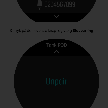
n
o
n
t
h
i
Tryk på den øverste knap, og vælg
Slet parring
:
s
w
e
b
s
i
t
e
.