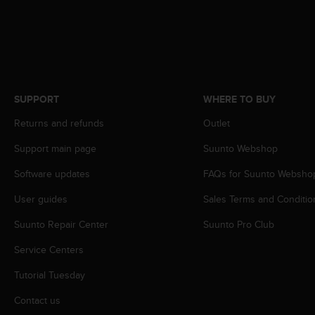
A
c
c
e
s
s
i
SUPPORT
WHERE TO BUY
b
Returns and refunds
Outlet
i
l
Support main page
Suunto Webshop
i
t
Software updates
FAQs for Suunto Websho
y
G
User guides
Sales Terms and Conditio
u
i
Suunto Repair Center
Suunto Pro Club
d
Service Centers
e
l
Tutorial Tuesday
i
n
Contact us
e