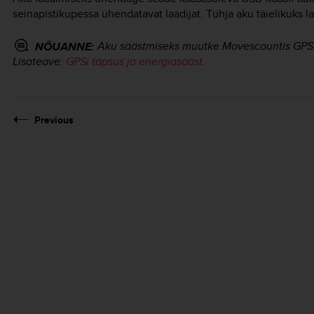
seinapistikupessa ühendatavat laadijat. Tühja aku täielikuks l
Aku säästmiseks muutke Movescountis GPS-i
NÕUANNE:
Lisateave:
GPSi täpsus ja energiasääst
.
Previous