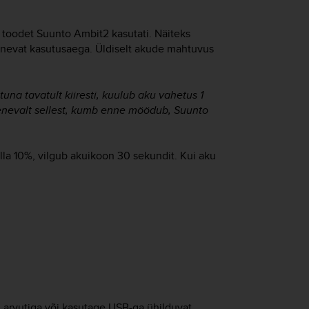
l toodet
Suunto Ambit2
kasutati. Näiteks
nevat kasutusaega. Üldiselt akude mahtuvus
una tavatult kiiresti, kuulub aku vahetus 1
lenevalt sellest, kumb enne möödub, Suunto
alla 10%, vilgub akuikoon 30 sekundit. Kui aku
 arvutiga või kasutage USB-ga ühilduvat