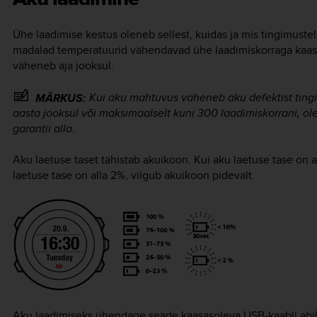
Ühe laadimise kestus oleneb sellest, kuidas ja mis tingimuste
madalad temperatuurid vähendavad ühe laadimiskorraga kaas
väheneb aja jooksul.
Kui aku mahtuvus väheneb aku defektist tingit
MÄRKUS:
aasta jooksul või maksimaalselt kuni 300 laadimiskorrani, o
garantii alla.
Aku laetuse taset tähistab akuikoon. Kui aku laetuse tase on 
laetuse tase on alla 2%, vilgub akuikoon pidevalt.
Aku laadimiseks ühendage seade kaasasoleva USB-kaabli abil