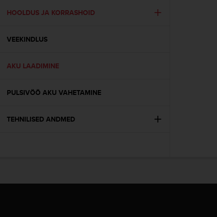
r
m
HOOLDUS JA KORRASHOID
a
n
VEEKINDLUS
c
e
w
AKU LAADIMINE
i
t
h
PULSIVÖÖ AKU VAHETAMINE
t
h
e
TEHNILISED ANDMED
W
e
b
C
o
n
t
e
n
t