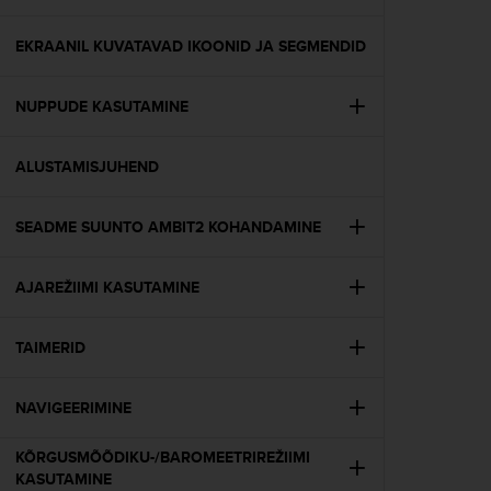
i
e
v
EKRAANIL KUVATAVAD IKOONID JA SEGMENDID
i
n
NUPPUDE KASUTAMINE
g
L
e
ALUSTAMISJUHEND
v
e
l
SEADME SUUNTO AMBIT2 KOHANDAMINE
A
A
c
AJAREŽIIMI KASUTAMINE
o
n
TAIMERID
f
o
r
NAVIGEERIMINE
m
a
KÕRGUSMÕÕDIKU-/BAROMEETRIREŽIIMI
n
KASUTAMINE
c