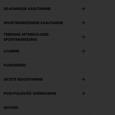
e
f
3D-KOMPASSI KASUTAMINE
o
r
SPORTIMISREŽIIMIDE KASUTAMINE
t
h
i
TREENING MITMEKÜLGSES
s
SPORTIMISREŽIIMIS
w
e
UJUMINE
b
s
i
FUSEDSPEED
t
e
SÄTETE SEADISTAMINE
i
n
c
PODI/PULSIVÖÖ ÜHENDAMINE
o
n
f
IKOONID
o