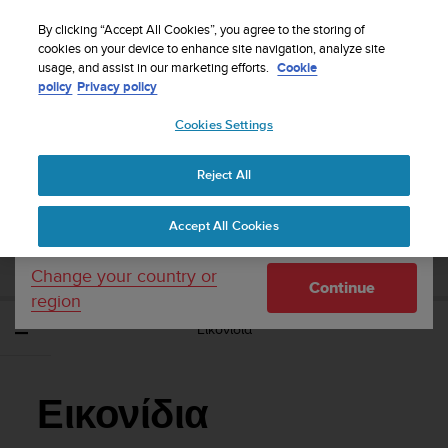
S
Sign up for the newsletter and get 5% off
| Free
u
By clicking “Accept All Cookies”, you agree to the storing of
returns
u
cookies on your device to enhance site navigation, analyze site
Your country or region:
usage, and assist in our marketing efforts.
Cookie
n
policy
Privacy policy
t
o
Cookies Settings
United States
i
s
Home
Support
Suunto Ambit2 R
Οδηγός Χρήσης - 2.0
c
Reject All
Currency: $ (USD)
o
m
Shipping only to United States
SUUNTO AMBIT2 R ΟΔΗΓΌΣ ΧΡΉΣΗΣ -
Accept All Cookies
m
2.0
i
t
Change your country or
Continue
t
region
e
Εικονίδια
d
t
o
a
Εικονίδια
c
h