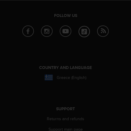
c
o
m
FOLLOW US
p
l
i
a
n
c
e
w
i
COUNTRY AND LANGUAGE
t
h
Greece (English)
o
t
h
e
r
SUPPORT
a
c
Returns and refunds
c
e
Support main page