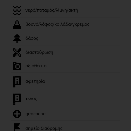
A
νερό/ποταμός/λίμνη/ακτή
c
c
e
βουνό/λόφος/κοιλάδα/γκρεμός
s
s
δάσος
i
b
i
διασταύρωση
l
i
αξιοθέατο
t
y
αφετηρία
G
u
i
τέλος
d
e
l
geocache
i
n
e
σημείο διαδρομής