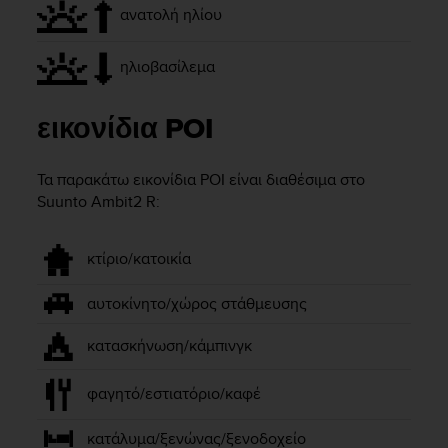
r
ανατολή ηλίου
m
a
n
ηλιοβασίλεμα
c
e
εικονίδια POI
w
i
t
Τα παρακάτω εικονίδια POI είναι διαθέσιμα στο
h
Suunto Ambit2 R
:
t
h
e
κτίριο/κατοικία
W
e
αυτοκίνητο/χώρος στάθμευσης
b
C
κατασκήνωση/κάμπινγκ
o
n
t
φαγητό/εστιατόριο/καφέ
e
n
κατάλυμα/ξενώνας/ξενοδοχείο
t