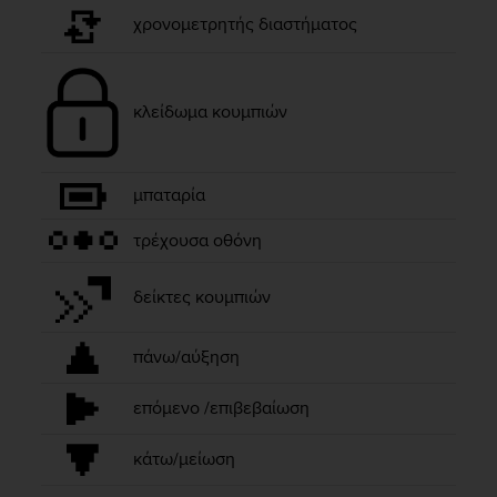
e
χρονομετρητής διαστήματος
f
o
r
t
κλείδωμα κουμπιών
h
i
s
w
μπαταρία
e
b
τρέχουσα οθόνη
s
i
δείκτες κουμπιών
t
e
i
πάνω/αύξηση
n
c
επόμενο /επιβεβαίωση
o
n
κάτω/μείωση
f
o