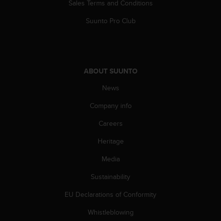
a
Sales Terms and Conditions
s
Suunto Pro Club
e
c
o
n
t
ABOUT SUUNTO
a
c
News
t
C
Company info
u
s
Careers
t
o
Heritage
m
Media
e
r
Sustainability
S
e
EU Declarations of Conformity
r
v
Whistleblowing
i