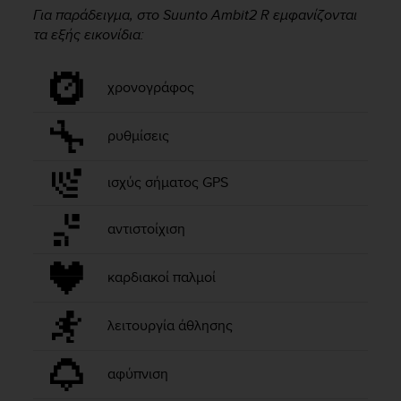
i
Για παράδειγμα, στο
Suunto Ambit2 R
εμφανίζονται
e
τα εξής εικονίδια:
v
i
n
χρονογράφος
g
L
e
ρυθμίσεις
v
e
l
ισχύς σήματος GPS
A
A
αντιστοίχιση
c
o
n
καρδιακοί παλμοί
f
o
r
λειτουργία άθλησης
m
a
αφύπνιση
n
c