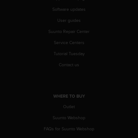
s
Software updates
s
i
User guides
b
i
Suunto Repair Center
l
i
Service Centers
t
y
Tutorial Tuesday
s
Contact us
t
a
n
d
a
WHERE TO BUY
r
d
Outlet
s
.
Suunto Webshop
P
l
FAQs for Suunto Webshop
e