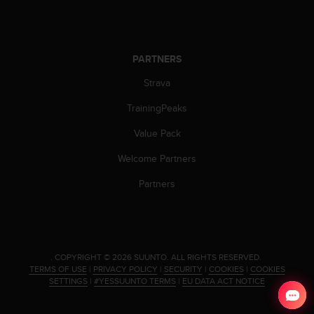
c
e
a
t
PARTNERS
U
S
Strava
A
TrainingPeaks
+
1
Value Pack
8
5
Welcome Partners
5
2
Partners
5
8
0
9
0
.
COPYRIGHT © 2026 SUUNTO.
ALL RIGHTS RESERVED.
0
TERMS OF USE
|
PRIVACY POLICY
|
SECURITY
|
COOKIES
|
COOKIES
(
SETTINGS
|
#YESSUUNTO TERMS
|
EU DATA ACT NOTICE
t
o