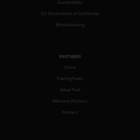
c
Sustainability
o
m
EU Declarations of Conformity
p
Whistleblowing
l
i
a
n
c
e
PARTNERS
w
Strava
i
t
TrainingPeaks
h
o
Value Pack
t
h
Welcome Partners
e
Partners
r
a
c
c
e