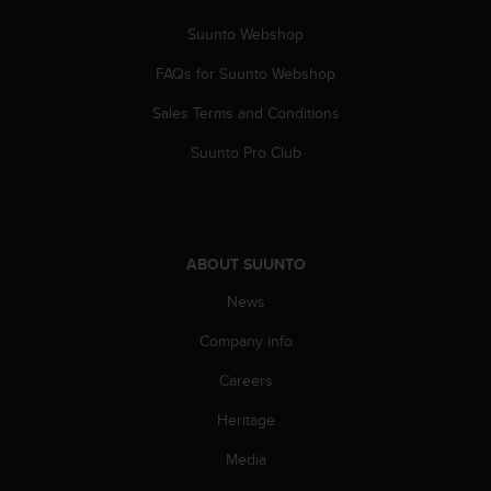
s
(
Suunto Webshop
W
FAQs for Suunto Webshop
C
A
Sales Terms and Conditions
G
)
Suunto Pro Club
2
.
0
a
n
ABOUT SUUNTO
d
a
News
c
h
Company info
i
Careers
e
v
Heritage
i
n
Media
g