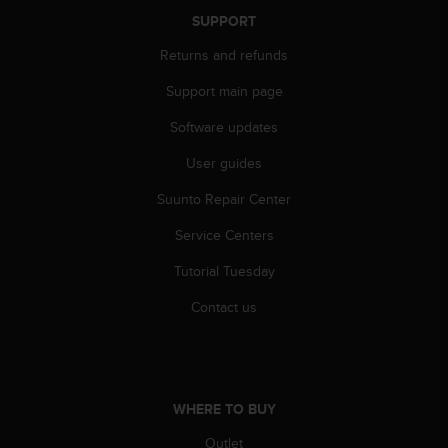
A
SUPPORT
c
Returns and refunds
c
e
Support main page
s
s
Software updates
i
b
User guides
i
l
Suunto Repair Center
i
Service Centers
t
y
Tutorial Tuesday
G
u
Contact us
i
d
e
l
i
WHERE TO BUY
n
e
Outlet