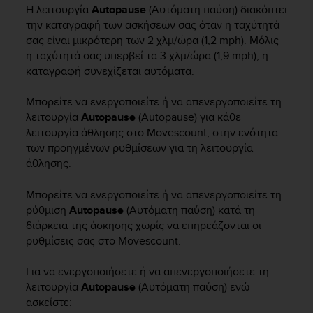
i
Η λειτουργία
Autopause
(Αυτόματη παύση) διακόπτει
e
την καταγραφή των ασκήσεών σας όταν η ταχύτητά
v
σας είναι μικρότερη των 2 χλμ/ώρα (1,2 mph). Μόλις
i
η ταχύτητά σας υπερβεί τα 3 χλμ/ώρα (1,9 mph), η
n
καταγραφή συνεχίζεται αυτόματα.
g
L
e
Μπορείτε να ενεργοποιείτε ή να απενεργοποιείτε τη
v
λειτουργία
Autopause
(Autopause) για κάθε
e
λειτουργία άθλησης στο Movescount, στην ενότητα
l
των προηγμένων ρυθμίσεων για τη λειτουργία
A
άθλησης.
A
c
Μπορείτε να ενεργοποιείτε ή να απενεργοποιείτε τη
o
ρύθμιση
Autopause
(Αυτόματη παύση) κατά τη
n
διάρκεια της άσκησης χωρίς να επηρεάζονται οι
f
o
ρυθμίσεις σας στο Movescount.
r
m
Για να ενεργοποιήσετε ή να απενεργοποιήσετε τη
a
λειτουργία
Autopause
(Αυτόματη παύση) ενώ
n
ασκείστε:
c