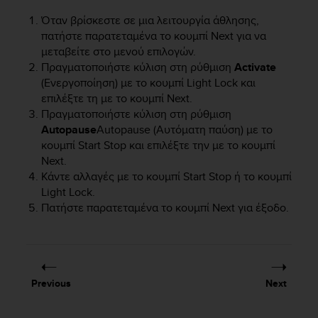
e
Όταν βρίσκεστε σε μια λειτουργία άθλησης,
f
πατήστε παρατεταμένα το κουμπί
Next
για να
o
μεταβείτε στο μενού επιλογών.
r
t
Πραγματοποιήστε κύλιση στη ρύθμιση
Activate
h
(Ενεργοποίηση) με το κουμπί
Light Lock
και
i
επιλέξτε τη με το κουμπί
Next
.
s
Πραγματοποιήστε κύλιση στη ρύθμιση
w
Autopause
Autopause (Αυτόματη παύση) με το
e
κουμπί
Start Stop
και επιλέξτε την με το κουμπί
b
Next
.
s
Κάντε αλλαγές με το κουμπί
Start Stop
ή το κουμπί
i
Light Lock
.
t
Πατήστε παρατεταμένα το κουμπί
Next
για έξοδο.
e
i
n
c
o
n
Previous
Next
f
o