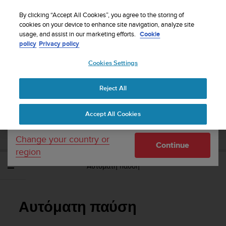
S
Sign up for the newsletter and get 5% off
| Free
u
By clicking “Accept All Cookies”, you agree to the storing of
returns
u
cookies on your device to enhance site navigation, analyze site
Your country or region:
usage, and assist in our marketing efforts.
Cookie
n
policy
Privacy policy
t
o
Cookies Settings
United States
i
s
Home
Support
Suunto Ambit3 Sport
Οδηγός Χρήσης - 2.5
c
Reject All
Currency: $ (USD)
o
m
Shipping only to United States
SUUNTO AMBIT3 SPORT ΟΔΗΓΌΣ
Accept All Cookies
m
ΧΡΉΣΗΣ - 2.5
i
t
Change your country or
Continue
t
region
e
Αυτόματη παύση
d
t
o
a
Αυτόματη παύση
c
h