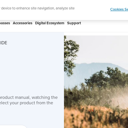
htweight sports watch designed for runners
Shop
r device to enhance site navigation, analyze site
Cookies Se
asses
Accessories
Digital Ecosystem
Support
IDE
product manual, watching the
lect your product from the