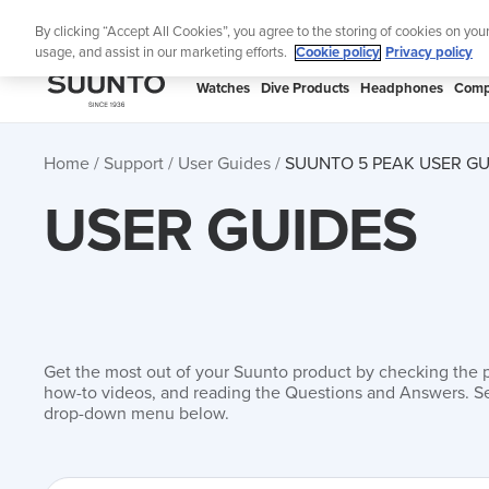
Skip
Lig
By clicking “Accept All Cookies”, you agree to the storing of cookies on you
to
usage, and assist in our marketing efforts.
Cookie policy
Privacy policy
content
SUUNTO
Watches
Dive Products
Headphones
Comp
APAC
Home
Support
User Guides
SUUNTO 5 PEAK USER GU
USER GUIDES
Get the most out of your Suunto product by checking the 
how-to videos, and reading the Questions and Answers. Se
drop-down menu below.