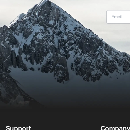
Support
Compan