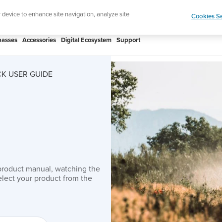
htweight sports watch designed for runners
Shop
r device to enhance site navigation, analyze site
Cookies Se
asses
Accessories
Digital Ecosystem
Support
K USER GUIDE
product manual, watching the
lect your product from the