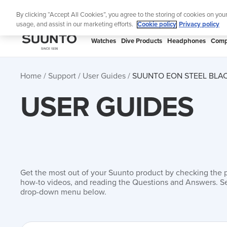
Skip
Lig
By clicking “Accept All Cookies”, you agree to the storing of cookies on you
to
usage, and assist in our marketing efforts.
Cookie policy
Privacy policy
content
SUUNTO
Watches
Dive Products
Headphones
Comp
APAC
Home
Support
User Guides
SUUNTO EON STEEL BLAC
USER GUIDES
Get the most out of your Suunto product by checking the 
how-to videos, and reading the Questions and Answers. Se
drop-down menu below.