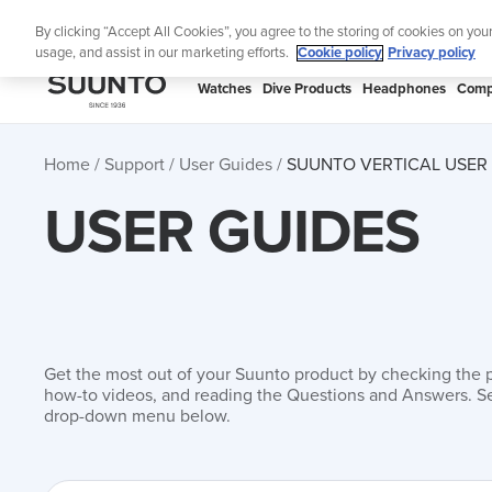
Skip
Lig
By clicking “Accept All Cookies”, you agree to the storing of cookies on you
to
usage, and assist in our marketing efforts.
Cookie policy
Privacy policy
content
SUUNTO
Watches
Dive Products
Headphones
Comp
APAC
Home
Support
User Guides
SUUNTO VERTICAL USER
USER GUIDES
Get the most out of your Suunto product by checking the 
how-to videos, and reading the Questions and Answers. Se
drop-down menu below.