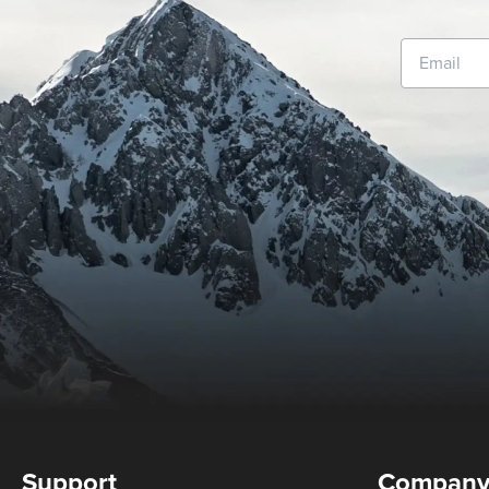
Support
Compan