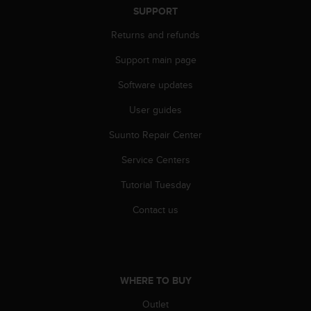
SUPPORT
c
e
Returns and refunds
a
t
Support main page
U
S
Software updates
A
+
User guides
1
Suunto Repair Center
8
5
Service Centers
5
2
Tutorial Tuesday
5
8
Contact us
0
9
0
0
(
WHERE TO BUY
t
o
Outlet