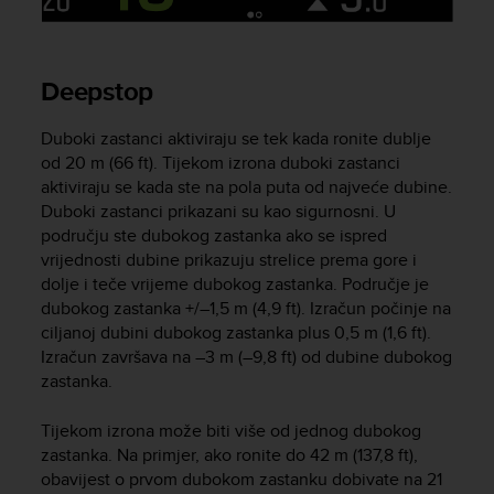
A
c
c
Deepstop
e
s
s
Duboki zastanci aktiviraju se tek kada ronite dublje
i
od 20 m (66 ft). Tijekom izrona duboki zastanci
b
aktiviraju se kada ste na pola puta od najveće dubine.
i
Duboki zastanci prikazani su kao sigurnosni. U
l
području ste dubokog zastanka ako se ispred
i
vrijednosti dubine prikazuju strelice prema gore i
t
dolje i teče vrijeme dubokog zastanka. Područje je
y
G
dubokog zastanka +/–1,5 m (4,9 ft). Izračun počinje na
u
ciljanoj dubini dubokog zastanka plus 0,5 m (1,6 ft).
i
Izračun završava na –3 m (–9,8 ft) od dubine dubokog
d
zastanka.
e
l
Tijekom izrona može biti više od jednog dubokog
i
zastanka. Na primjer, ako ronite do 42 m (137,8 ft),
n
obavijest o prvom dubokom zastanku dobivate na 21
e