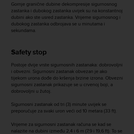
i
Gornje granične dubine dekompresije sigurnosnog
e
zastanka i dubokog zastanka uvijek su na konstantnoj
v
dubini ako ste usred zastanka. Vrijeme sigurnosnog i
i
dubokog zastanka odbrojava se u minutama i
n
sekundama.
g
L
e
v
Safety stop
e
l
Postoje dvije vrste sigurnosnih zastanaka: dobrovoljni
A
i obvezni. Sigurnosni zastanak obvezan je ako
A
tijekom urona dođe do kršenja brzine izrona. Obvezni
c
o
sigurnosni zastanak prikazuje se u crvenoj boji, a
n
dobrovoljni u žutoj.
f
o
Sigurnosni zastanak od tri (3) minute uvijek se
r
preporučuje za svaki uron veći od 10 metara (33 ft).
m
a
Vrijeme za sigurnosni zastanak računa se kad se
n
nalazite na dubini između 2,4 i 6 m (7,9 i 19,6 ft). To se
c