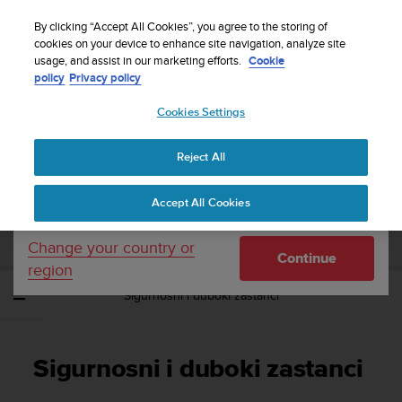
S
Sign up for the newsletter and get 5% off
| Free
u
By clicking “Accept All Cookies”, you agree to the storing of
returns
u
cookies on your device to enhance site navigation, analyze site
Your country or region:
usage, and assist in our marketing efforts.
Cookie
n
policy
Privacy policy
t
o
Cookies Settings
United States
i
s
Home
Support
Suunto EON Core
Korisnički vodič 4.0
c
Reject All
Currency: $ (USD)
o
m
Shipping only to United States
SUUNTO EON CORE KORISNIČKI VODIČ
Accept All Cookies
m
4.0
i
t
Change your country or
Continue
t
region
e
Sigurnosni i duboki zastanci
d
t
o
a
Sigurnosni i duboki zastanci
c
h