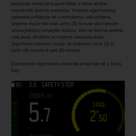
prikazuje strelicama gore/dolje s lijeve strane
e
vrijednosti dubine zastanka. Vrijeme sigurnosnog
f
o
zastanka prikazuje se u minutama i sekundama.
r
Vrijeme može biti više od tri (3) minute ako tijekom
t
urona prebrzo smanjite dubinu. Ako se brzina prekrši
h
više puta, dodatno je vrijeme zastanka dulje.
i
Sigurnosni zastanci mogu se postaviti na tri (3) ili
s
četiri (4) minute ili pet (5) minuta.
w
e
Dobrovoljni sigurnosni zastanak prikazuje se u žutoj
b
boji:
s
i
t
e
i
n
c
o
n
f
o