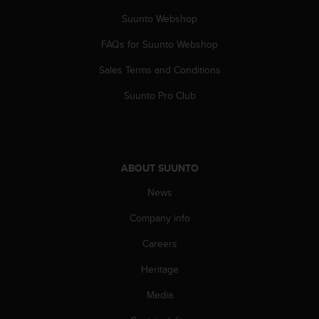
l
Suunto Webshop
l
f
FAQs for Suunto Webshop
r
e
Sales Terms and Conditions
e
)
Suunto Pro Club
,
i
f
y
o
ABOUT SUUNTO
u
h
News
a
Company info
v
e
Careers
a
n
Heritage
y
i
Media
s