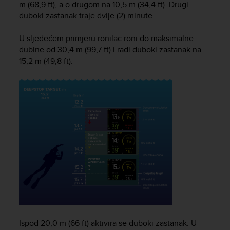
m (68,9 ft), a o drugom na 10,5 m (34,4 ft). Drugi
s
duboki zastanak traje dvije (2) minute.
(
W
C
U sljedećem primjeru ronilac roni do maksimalne
A
dubine od 30,4 m (99,7 ft) i radi duboki zastanak na
G
15,2 m (49,8 ft):
)
2
.
0
a
n
d
a
c
h
i
e
v
i
n
g
Ispod 20,0 m (66 ft) aktivira se duboki zastanak. U