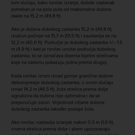
c
tom slučaju, kako ronilac izranja, duboki zastanak
o
potreban je na pola puta od maksimalne dubine,
m
dakle na 15,2 m (49,8 ft).
p
l
Ako je dubina dubokog zastanka 15,2 m (49,8 ft),
i
izračun počinje na 15,7 m (51,5 ft) i zaustavlja se na
a
12,2 m (40,0 ft). Područje je dubokog zastanka +/– 1,5
n
c
m (4,9 ft) i kad je ronilac unutar područja dubokog
e
zastanka, to se označava dvjema bijelim strelicama
w
koje na zaslonu pokazuju jedna prema drugoj.
i
t
Kada ronilac izroni iznad gornje granične dubine
h
dekompresije dubokog zastanka, u ovom slučaju
o
iznad 14,2 m (46,5 ft), žuta strelica prema dolje
t
signalizira da dubina nije optimalna i da se
h
preporučuje zaron. Vrijednost ciljane dubine
e
dubokog zastanka također postaje žuta.
r
a
c
Ako ronilac nastavlja izranjati nakon 0,5 m (1,6 ft),
c
crvena strelica prema dolje i alarm upozoravaju
e