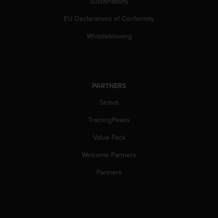
s
Sustainability
u
EU Declarations of Conformity
e
s
Whistleblowing
a
c
c
e
s
PARTNERS
s
i
Strava
n
g
TrainingPeaks
i
n
Value Pack
f
Welcome Partners
o
r
Partners
m
a
t
i
o