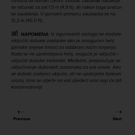
ronioca da odmah zaroni. Duboki zastanak nastavlja
s
se računati za još 1,5 m (4,9 ft), ali nakon toga izračun
s
se zaustavlja. U gornjem primjeru zaustavlja se na
i
12,2 m (40,0 ft).
b
i
Iz sigurnosnih razloga ne možete
NAPOMENA:
l
i
isključiti duboke zastanke ako je omogućen helij
t
(plinske smjese trimix) za odabrani način ronjenja.
y
Kada se ne upotrebljava helij, moguće je isključiti i
s
uključiti duboke zastanke. Međutim, preporučuje se
t
uključivanje dubinskih zastanaka za sve urone. Ako
a
se duboki zastanci uključe, ali ne upotrijebe tijekom
n
urona, time se utječe na vaš sljedeći uron koji će biti
d
konzervativniji.
a
r
d
s
.
P
Previous
Next
l
e