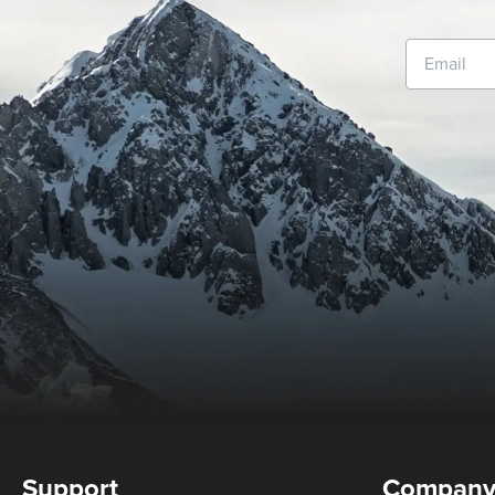
Support
Compan