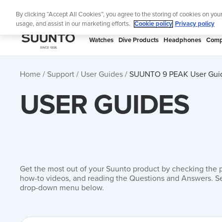
Skip
Lig
By clicking “Accept All Cookies”, you agree to the storing of cookies on you
to
usage, and assist in our marketing efforts.
Cookie policy
Privacy policy
content
SUUNTO
Watches
Dive Products
Headphones
Comp
APAC
Home
Support
User Guides
SUUNTO 9 PEAK User Gui
USER GUIDES
Get the most out of your Suunto product by checking the 
how-to videos, and reading the Questions and Answers. Se
drop-down menu below.