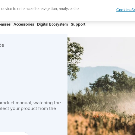
htweight sports watch designed for runners
Shop
r device to enhance site navigation, analyze site
Cookies Se
asses
Accessories
Digital Ecosystem
Support
de
product manual, watching the
lect your product from the