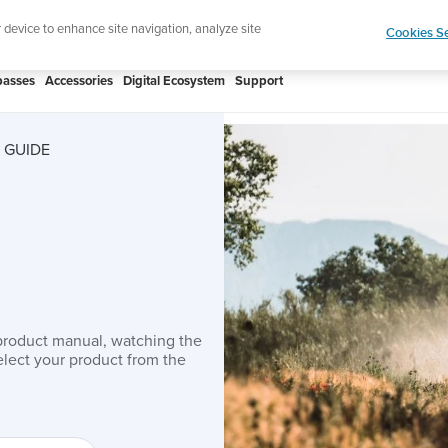
htweight sports watch designed for runners
Shop
r device to enhance site navigation, analyze site
Cookies Se
asses
Accessories
Digital Ecosystem
Support
 GUIDE
product manual, watching the
lect your product from the