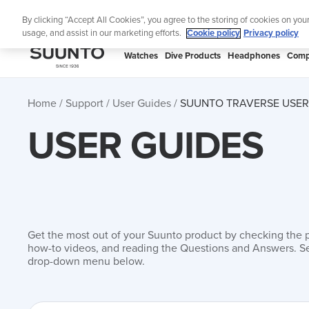
Skip
Lig
By clicking “Accept All Cookies”, you agree to the storing of cookies on you
to
usage, and assist in our marketing efforts.
Cookie policy
Privacy policy
content
SUUNTO
Watches
Dive Products
Headphones
Comp
APAC
Home
Support
User Guides
SUUNTO TRAVERSE USER
USER GUIDES
Get the most out of your Suunto product by checking the 
how-to videos, and reading the Questions and Answers. Se
drop-down menu below.