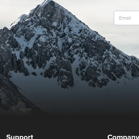
Support
Compan