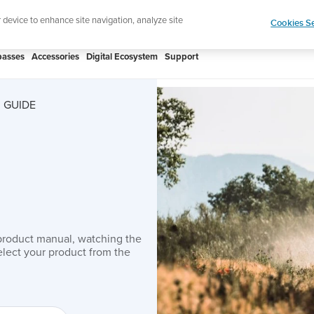
htweight sports watch designed for runners
Shop
r device to enhance site navigation, analyze site
Cookies Se
asses
Accessories
Digital Ecosystem
Support
 GUIDE
product manual, watching the
lect your product from the