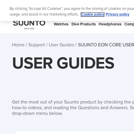
Skip
Lig
By clicking “Accept All Cookies”, you agree to the storing of cookies on you
to
usage, and assist in our marketing efforts.
Cookie policy
Privacy policy
content
SUUNTO
Watches
Dive Products
Headphones
Comp
APAC
Home
Support
User Guides
SUUNTO EON CORE USER
USER GUIDES
Get the most out of your Suunto product by checking the 
how-to videos, and reading the Questions and Answers. Se
drop-down menu below.