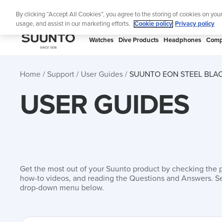
Skip
Lig
By clicking “Accept All Cookies”, you agree to the storing of cookies on you
to
usage, and assist in our marketing efforts.
Cookie policy
Privacy policy
content
SUUNTO
Watches
Dive Products
Headphones
Comp
APAC
Home
Support
User Guides
SUUNTO EON STEEL BLAC
USER GUIDES
Get the most out of your Suunto product by checking the 
how-to videos, and reading the Questions and Answers. Se
drop-down menu below.