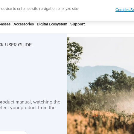
htweight sports watch designed for runners
Shop
r device to enhance site navigation, analyze site
Cookies Se
asses
Accessories
Digital Ecosystem
Support
K USER GUIDE
product manual, watching the
lect your product from the