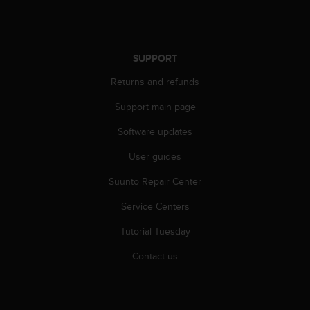
r
m
a
n
SUPPORT
c
e
Returns and refunds
w
i
Support main page
t
h
Software updates
t
h
User guides
e
Suunto Repair Center
W
e
Service Centers
b
C
Tutorial Tuesday
o
n
Contact us
t
e
n
t