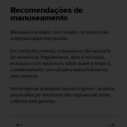
i
e
Recomendações de
v
manuseamento
i
n
g
Manuseie a unidade com cuidado, de modo a não
L
sofrer pancadas nem quedas.
e
v
Em condições normais, o dispositivo não necessita
e
de assistência. Regularmente, após a utilização,
l
A
enxague-o com água doce, sabão suave e limpe-o,
A
cuidadosamente, com um pano macio húmido ou
c
uma camurça.
o
n
Utilize apenas acessórios Suunto originais - os danos
f
provocados por acessórios não originais não estão
o
cobertos pela garantia.
r
m
a
n
c