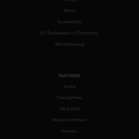
s
(
Media
W
C
Sustainability
A
EU Declarations of Conformity
G
)
Whistleblowing
2
.
0
a
n
PARTNERS
d
a
Strava
c
h
TrainingPeaks
i
e
Value Pack
v
Welcome Partners
i
n
Partners
g