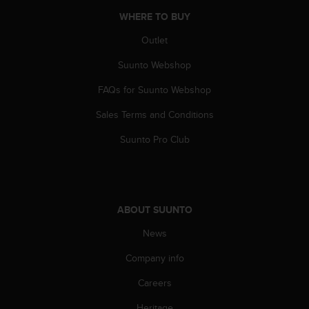
A
WHERE TO BUY
c
c
Outlet
e
Suunto Webshop
s
s
FAQs for Suunto Webshop
i
b
Sales Terms and Conditions
i
l
Suunto Pro Club
i
t
y
G
u
ABOUT SUUNTO
i
d
News
e
Company info
l
i
Careers
n
e
Heritage