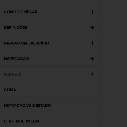
i
e
v
COMO COMEÇAR
i
n
DEFINIÇÕES
g
L
e
GRAVAR UM EXERCÍCIO
v
e
l
NAVEGAÇÃO
A
A
c
WIDGETS
o
n
CLIMA
f
o
r
NOTIFICAÇÃO E ESTADO
m
a
n
CTRL. MULTIMÉDIA
c