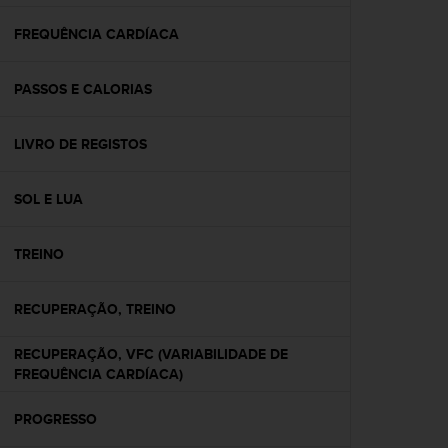
e
f
FREQUÊNCIA CARDÍACA
o
r
PASSOS E CALORIAS
t
h
i
LIVRO DE REGISTOS
s
w
e
SOL E LUA
b
s
i
TREINO
t
e
RECUPERAÇÃO, TREINO
i
n
c
RECUPERAÇÃO, VFC (VARIABILIDADE DE
o
FREQUÊNCIA CARDÍACA)
n
f
PROGRESSO
o