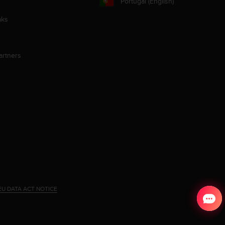
Portugal (English)
aks
artners
EU DATA ACT NOTICE