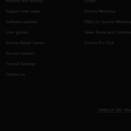
Returns and refunds
Outlet
s
(
Support main page
Suunto Webshop
W
C
Software updates
FAQs for Suunto Websho
A
G
User guides
Sales Terms and Conditio
)
Suunto Repair Center
Suunto Pro Club
2
.
Service Centers
0
a
Tutorial Tuesday
n
d
Contact us
a
c
h
i
e
v
TERMS OF USE
|
PRI
i
n
g