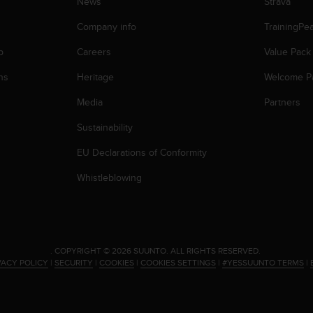
News
Strava
Company info
TrainingPe
p
Careers
Value Pack
ns
Heritage
Welcome P
Media
Partners
Sustainability
EU Declarations of Conformity
Whistleblowing
.
COPYRIGHT © 2026 SUUNTO.
ALL RIGHTS RESERVED.
VACY POLICY
|
SECURITY
|
COOKIES
|
COOKIES SETTINGS
|
#YESSUUNTO TERMS
|