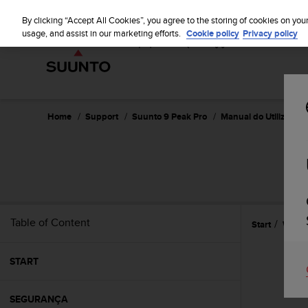
S
u
By clicking “Accept All Cookies”, you agree to the storing of cookies on you
u
usage, and assist in our marketing efforts.
Cookie policy
Privacy policy
n
t
o
i
s
c
Home
Support
Suunto 9 Peak Pro
Manual do Utilizador
o
m
m
i
t
t
e
Table of Content
Start
Widge
d
t
o
START
a
c
h
SEGURANÇA