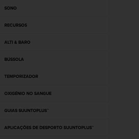
r
m
SONO
a
n
RECURSOS
c
e
w
ALTI & BARO
i
t
h
BÚSSOLA
t
h
e
TEMPORIZADOR
W
e
OXIGÉNIO NO SANGUE
b
C
o
GUIAS SUUNTOPLUS™
n
t
e
APLICAÇÕES DE DESPORTO SUUNTOPLUS™
n
t