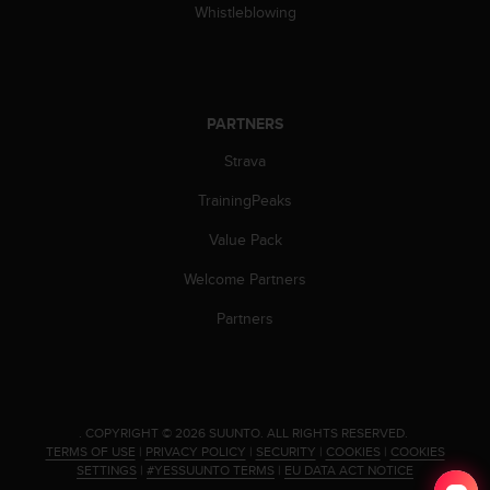
l
Whistleblowing
l
f
r
e
e
PARTNERS
)
Strava
,
i
TrainingPeaks
f
y
Value Pack
o
u
Welcome Partners
h
a
Partners
v
e
a
n
y
.
COPYRIGHT © 2026 SUUNTO.
ALL RIGHTS RESERVED.
i
TERMS OF USE
|
PRIVACY POLICY
|
SECURITY
|
COOKIES
|
COOKIES
s
SETTINGS
|
#YESSUUNTO TERMS
|
EU DATA ACT NOTICE