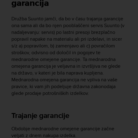
i
garancija
e
v
Družba Suunto jamči, da bo v času trajanja garancije
i
ona sama ali da bo njen pooblaščeni servis Suunto (v
n
g
nadaljevanju: servis) po lastni presoji brezplačno
L
popravil napake na materialu ali pri izdelavi, in sicer
e
s/z a) popravilom, b) zamenjavo ali c) povračilom
v
stroškov, odvisno od določil in pogojev te
e
mednarodne omejene garancije. Ta mednarodna
l
omejena garancija je veljavna in izvršljiva ne glede
A
na državo, v kateri je bila naprava kupljena.
A
Mednarodna omejena garancija ne vpliva na vaše
c
pravice, ki vam jih podeljuje državna zakonodaja
o
glede prodaje potrošniških izdelkov.
n
f
o
r
Trajanje garancije
m
a
Obdobje mednarodne omejene garancije začne
n
veljati z dnem nakupa izdelka.
c