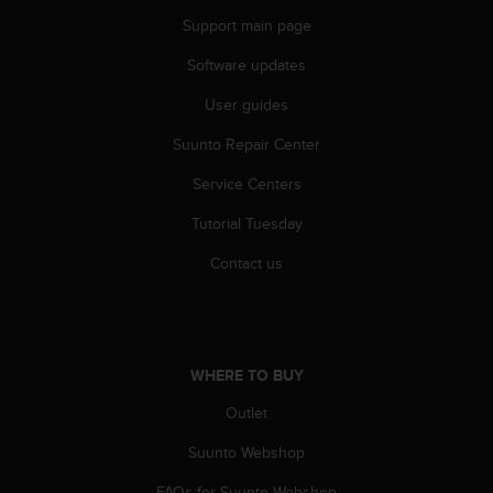
a
Support main page
s
e
Software updates
c
o
User guides
n
t
Suunto Repair Center
a
c
Service Centers
t
Tutorial Tuesday
C
u
Contact us
s
t
o
m
e
WHERE TO BUY
r
S
Outlet
e
r
Suunto Webshop
v
i
FAQs for Suunto Webshop