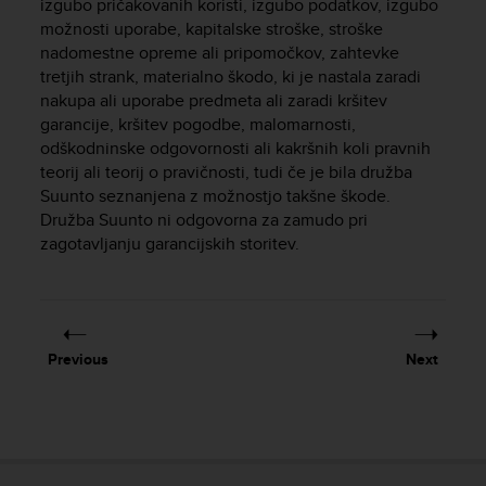
c
izgubo pričakovanih koristi, izgubo podatkov, izgubo
o
možnosti uporabe, kapitalske stroške, stroške
m
nadomestne opreme ali pripomočkov, zahtevke
p
tretjih strank, materialno škodo, ki je nastala zaradi
l
nakupa ali uporabe predmeta ali zaradi kršitev
i
garancije, kršitev pogodbe, malomarnosti,
a
odškodninske odgovornosti ali kakršnih koli pravnih
n
teorij ali teorij o pravičnosti, tudi če je bila družba
c
Suunto seznanjena z možnostjo takšne škode.
e
Družba Suunto ni odgovorna za zamudo pri
w
i
zagotavljanju garancijskih storitev.
t
h
o
t
h
Previous
Next
e
r
a
c
c
e