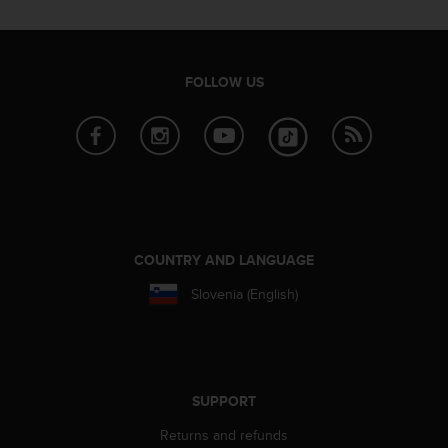
s
s
i
b
FOLLOW US
i
l
i
t
y
s
t
a
n
COUNTRY AND LANGUAGE
d
a
Slovenia (English)
r
d
s
.
P
SUPPORT
l
e
Returns and refunds