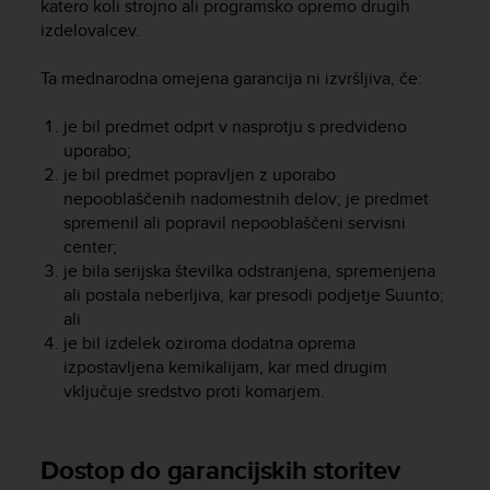
katero koli strojno ali programsko opremo drugih
A
izdelovalcev.
c
c
Ta mednarodna omejena garancija ni izvršljiva, če:
e
s
je bil predmet odprt v nasprotju s predvideno
s
uporabo;
i
b
je bil predmet popravljen z uporabo
i
nepooblaščenih nadomestnih delov; je predmet
l
spremenil ali popravil nepooblaščeni servisni
i
center;
t
je bila serijska številka odstranjena, spremenjena
y
ali postala neberljiva, kar presodi podjetje Suunto;
G
ali
u
je bil izdelek oziroma dodatna oprema
i
izpostavljena kemikalijam, kar med drugim
d
vključuje sredstvo proti komarjem.
e
l
i
n
Dostop do garancijskih storitev
e