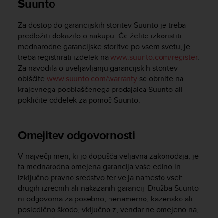
Suunto
s
(
W
Za dostop do garancijskih storitev Suunto je treba
C
predložiti dokazilo o nakupu. Če želite izkoristiti
A
mednarodne garancijske storitve po vsem svetu, je
G
treba registrirati izdelek na
www.suunto.com/register
.
)
Za navodila o uveljavljanju garancijskih storitev
2
obiščite
www.suunto.com/warranty
se obrnite na
.
krajevnega pooblaščenega prodajalca Suunto ali
0
pokličite oddelek za pomoč Suunto.
a
n
d
a
Omejitev odgovornosti
c
h
V največji meri, ki jo dopušča veljavna zakonodaja, je
i
ta mednarodna omejena garancija vaše edino in
e
izključno pravno sredstvo ter velja namesto vseh
v
drugih izrecnih ali nakazanih garancij. Družba Suunto
i
ni odgovorna za posebno, nenamerno, kazensko ali
n
posledično škodo, vključno z, vendar ne omejeno na,
g