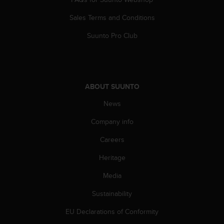
c
Sales Terms and Conditions
e
a
Suunto Pro Club
t
U
S
A
+
ABOUT SUUNTO
1
8
News
5
5
Company info
2
5
Careers
8
Heritage
0
9
Media
0
0
Sustainability
(
t
EU Declarations of Conformity
o