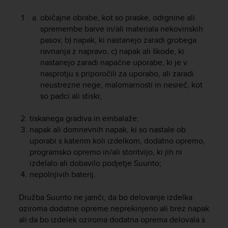
r
m
običajne obrabe, kot so praske, odrgnine ali
a
spremembe barve in/ali materiala nekovinskih
n
pasov, b) napak, ki nastanejo zaradi grobega
c
ravnanja z napravo, c) napak ali škode, ki
e
nastanejo zaradi napačne uporabe, ki je v
w
nasprotju s priporočili za uporabo, ali zaradi
i
neustrezne nege, malomarnosti in nesreč, kot
t
h
so padci ali stiski;
t
h
tiskanega gradiva in embalaže;
e
napak ali domnevnih napak, ki so nastale ob
W
uporabi s katerim koli izdelkom, dodatno opremo,
e
programsko opremo in/ali storitvijo, ki jih ni
b
izdelalo ali dobavilo podjetje Suunto;
C
nepolnjivih baterij.
o
n
t
Družba Suunto ne jamči, da bo delovanje izdelka
e
oziroma dodatne opreme neprekinjeno ali brez napak
n
ali da bo izdelek oziroma dodatna oprema delovala s
t