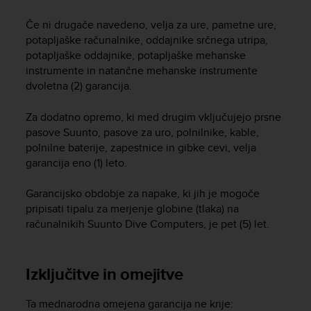
e
f
Če ni drugače navedeno, velja za ure, pametne ure,
o
potapljaške računalnike, oddajnike srčnega utripa,
r
potapljaške oddajnike, potapljaške mehanske
t
instrumente in natančne mehanske instrumente
h
dvoletna (2) garancija.
i
s
Za dodatno opremo, ki med drugim vključujejo prsne
w
pasove Suunto, pasove za uro, polnilnike, kable,
e
polnilne baterije, zapestnice in gibke cevi, velja
b
garancija eno (1) leto.
s
i
t
Garancijsko obdobje za napake, ki jih je mogoče
e
pripisati tipalu za merjenje globine (tlaka) na
i
računalnikih Suunto Dive Computers, je pet (5) let.
n
c
o
Izključitve in omejitve
n
f
o
Ta mednarodna omejena garancija ne krije: