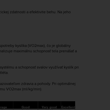
kej zdatnosti a efektivite behu. Na jeho
potreby kyslíka (VO2max), čo je globálny
alizuje maximálnu schopnosť tela prenášať a
ystému a schopnosť svalov využívať kyslík pri
léta.
azovateľom zdravia a pohody. Pri optimálnej
ému VO2max (ml/kg/min).