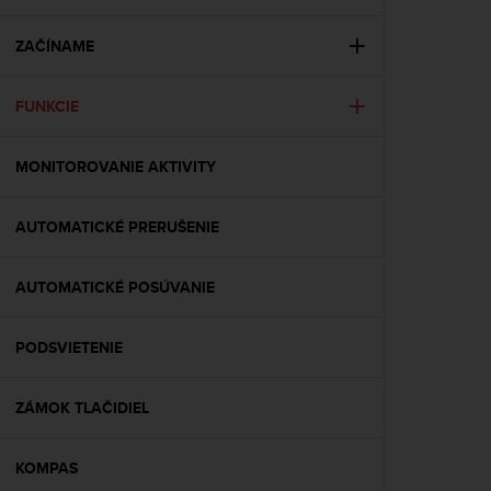
i
e
v
ZAČÍNAME
i
n
FUNKCIE
g
L
e
MONITOROVANIE AKTIVITY
v
e
l
AUTOMATICKÉ PRERUŠENIE
A
A
c
AUTOMATICKÉ POSÚVANIE
o
n
PODSVIETENIE
f
o
r
ZÁMOK TLAČIDIEL
m
a
n
KOMPAS
c