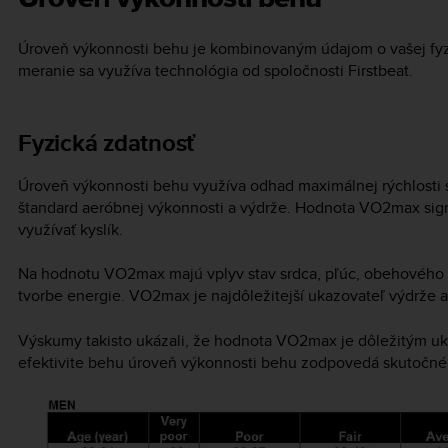
Úroveň výkonnosti behu je kombinovaným údajom o vašej fyzic
meranie sa využíva technológia od spoločnosti Firstbeat.
Fyzická zdatnosť
Úroveň výkonnosti behu využíva odhad maximálnej rýchlosti s
štandard aeróbnej výkonnosti a výdrže. Hodnota VO2max sign
využívať kyslík.
Na hodnotu VO2max majú vplyv stav srdca, pľúc, obehového s
tvorbe energie. VO2max je najdôležitejší ukazovateľ výdrže at
Výskumy takisto ukázali, že hodnota VO2max je dôležitým uk
efektivite behu úroveň výkonnosti behu zodpovedá skutočn