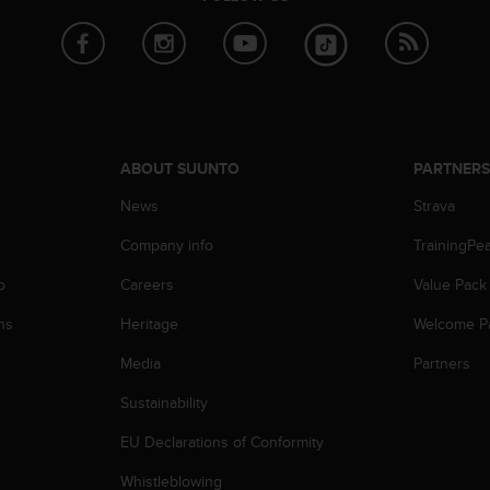
ABOUT SUUNTO
PARTNER
News
Strava
Company info
TrainingPe
p
Careers
Value Pack
ns
Heritage
Welcome P
Media
Partners
Sustainability
EU Declarations of Conformity
Whistleblowing