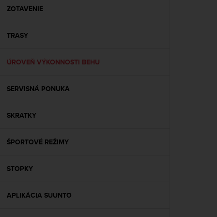
A
ZOTAVENIE
c
c
TRASY
e
s
s
ÚROVEŇ VÝKONNOSTI BEHU
i
b
i
SERVISNÁ PONUKA
l
i
t
SKRATKY
y
G
ŠPORTOVÉ REŽIMY
u
i
d
STOPKY
e
l
i
APLIKÁCIA SUUNTO
n
e