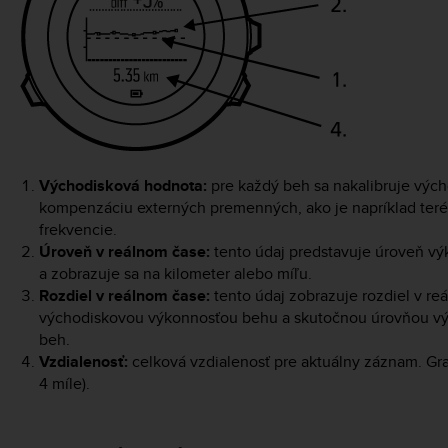
Východisková hodnota:
pre každý beh sa nakalibruje výc
kompenzáciu externých premenných, ako je napríklad terén,
frekvencie.
Úroveň v reálnom čase:
tento údaj predstavuje úroveň vý
a zobrazuje sa na kilometer alebo míľu.
Rozdiel v reálnom čase:
tento údaj zobrazuje rozdiel v r
východiskovou výkonnosťou behu a skutočnou úrovňou výk
beh.
Vzdialenosť:
celková vzdialenosť pre aktuálny záznam. Gra
4 míle).