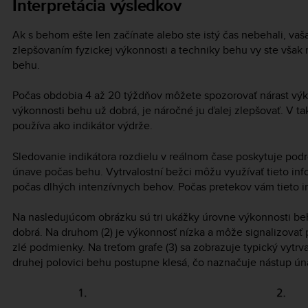
Interpretácia výsledkov
Ak s behom ešte len začínate alebo ste istý čas nebehali, va
zlepšovaním fyzickej výkonnosti a techniky behu vy ste však 
behu.
Počas obdobia 4 až 20 týždňov môžete spozorovať nárast výk
výkonnosti behu už dobrá, je náročné ju ďalej zlepšovať. V ta
používa ako indikátor výdrže.
Sledovanie indikátora rozdielu v reálnom čase poskytuje po
únave počas behu. Vytrvalostní bežci môžu využívať tieto in
počas dlhých intenzívnych behov. Počas pretekov vám tieto 
Na nasledujúcom obrázku sú tri ukážky úrovne výkonnosti beh
dobrá. Na druhom (2) je výkonnosť nízka a môže signalizovať
zlé podmienky. Na treťom grafe (3) sa zobrazuje typický vytrv
druhej polovici behu postupne klesá, čo naznačuje nástup ún