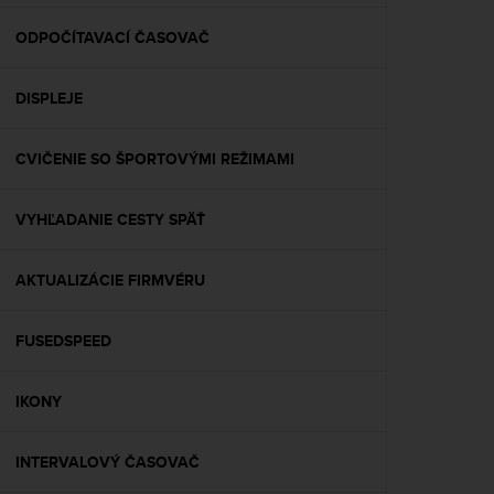
e
f
ODPOČÍTAVACÍ ČASOVAČ
o
r
DISPLEJE
t
h
i
CVIČENIE SO ŠPORTOVÝMI REŽIMAMI
s
w
e
VYHĽADANIE CESTY SPÄŤ
b
s
i
AKTUALIZÁCIE FIRMVÉRU
t
e
FUSEDSPEED
i
n
c
IKONY
o
n
f
INTERVALOVÝ ČASOVAČ
o