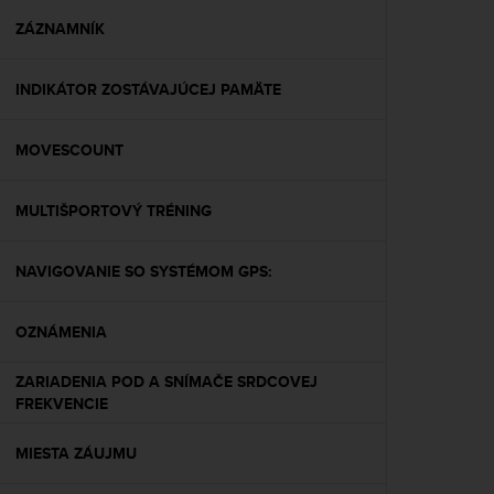
r
m
ZÁZNAMNÍK
a
n
INDIKÁTOR ZOSTÁVAJÚCEJ PAMÄTE
c
e
w
MOVESCOUNT
i
t
h
MULTIŠPORTOVÝ TRÉNING
t
h
e
NAVIGOVANIE SO SYSTÉMOM GPS:
W
e
OZNÁMENIA
b
C
o
ZARIADENIA POD A SNÍMAČE SRDCOVEJ
n
FREKVENCIE
t
e
MIESTA ZÁUJMU
n
t