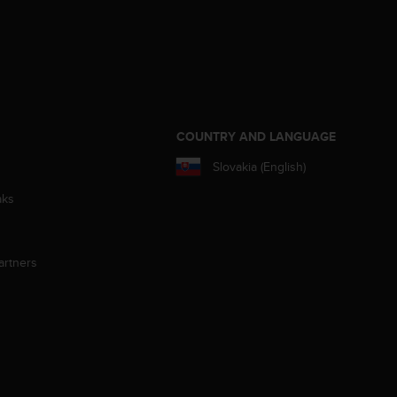
S
COUNTRY AND LANGUAGE
Slovakia (English)
aks
artners