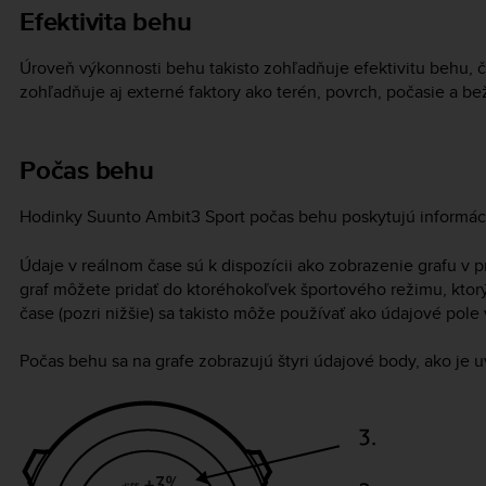
Efektivita behu
Úroveň výkonnosti behu takisto zohľadňuje efektivitu behu, č
zohľadňuje aj externé faktory ako terén, povrch, počasie a b
Počas behu
Hodinky
Suunto Ambit3 Sport
počas behu poskytujú informáci
Údaje v reálnom čase sú k dispozícii ako zobrazenie grafu v
graf môžete pridať do ktoréhokoľvek športového režimu, ktorý
čase (pozri nižšie) sa takisto môže používať ako údajové pol
Počas behu sa na grafe zobrazujú štyri údajové body, ako je