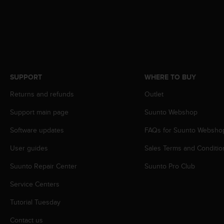
s
s
i
b
i
l
i
t
SUPPORT
WHERE TO BUY
y
Returns and refunds
Outlet
s
t
Support main page
Suunto Webshop
a
n
Software updates
FAQs for Suunto Websho
d
a
User guides
Sales Terms and Conditio
r
Suunto Repair Center
Suunto Pro Club
d
s
Service Centers
.
P
Tutorial Tuesday
l
e
Contact us