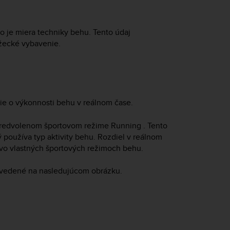
o je miera techniky behu. Tento údaj
ežecké vybavenie.
e o výkonnosti behu v reálnom čase.
 predvolenom športovom režime Running . Tento
 používa typ aktivity behu. Rozdiel v reálnom
e vo vlastných športových režimoch behu.
 uvedené na nasledujúcom obrázku.