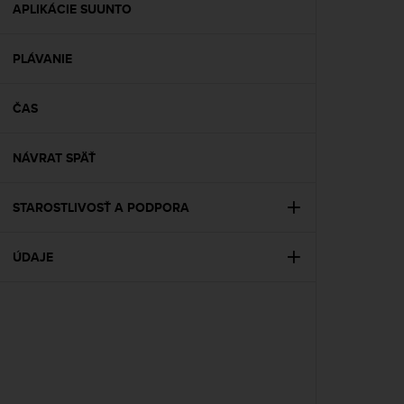
s
APLIKÁCIE SUUNTO
(
W
PLÁVANIE
C
A
G
ČAS
)
2
.
NÁVRAT SPÄŤ
0
a
n
STAROSTLIVOSŤ A PODPORA
d
a
ÚDAJE
c
h
i
e
v
i
n
g