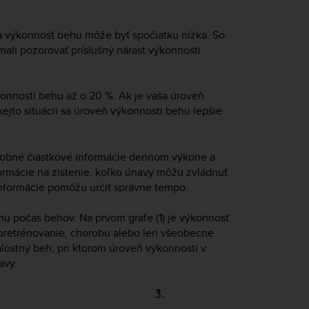
ša výkonnosť behu môže byť spočiatku nízka. So
mali pozorovať príslušný nárast výkonnosti
onnosti behu až o 20 %. Ak je vaša úroveň
kejto situácii sa úroveň výkonnosti behu lepšie
drobné čiastkové informácie dennom výkone a
formácie na zistenie, koľko únavy môžu zvládnuť
informácie pomôžu určiť správne tempo.
u počas behov. Na prvom grafe (1) je výkonnosť
 pretrénovanie, chorobu alebo len všeobecne
alostný beh, pri ktorom úroveň výkonnosti v
avy.