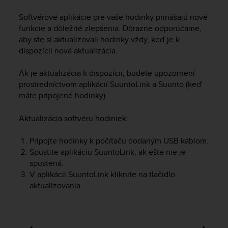
i
e
Softvérové aplikácie pre vaše hodinky prinášajú nové
v
funkcie a dôležité zlepšenia. Dôrazne odporúčame,
i
aby ste si aktualizovali hodinky vždy, keď je k
n
dispozícii nová aktualizácia.
g
L
e
Ak je aktualizácia k dispozícii, budete upozornení
v
prostredníctvom aplikácií SuuntoLink a Suunto (keď
e
máte pripojené hodinky).
l
A
Aktualizácia softvéru hodiniek:
A
c
Pripojte hodinky k počítaču dodaným USB káblom.
o
Spustite aplikáciu SuuntoLink, ak ešte nie je
n
spustená.
f
o
V aplikácii SuuntoLink kliknite na tlačidlo
r
aktualizovania.
m
a
n
c