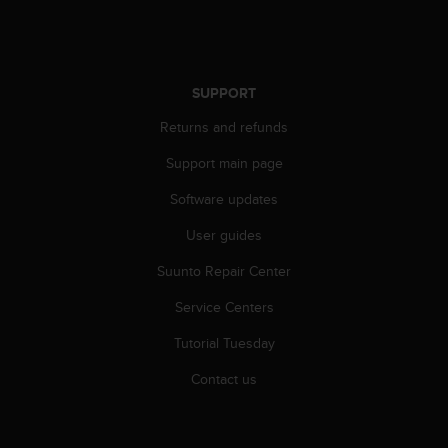
r
m
a
n
c
SUPPORT
e
w
Returns and refunds
i
Support main page
t
h
Software updates
t
h
User guides
e
W
Suunto Repair Center
e
b
Service Centers
C
Tutorial Tuesday
o
n
Contact us
t
e
n
t