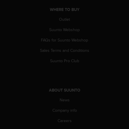
A
WHERE TO BUY
c
c
Outlet
e
s
Suunto Webshop
s
i
FAQs for Suunto Webshop
b
Sales Terms and Conditions
i
l
Suunto Pro Club
i
t
y
G
u
ABOUT SUUNTO
i
d
News
e
l
Company info
i
n
Careers
e