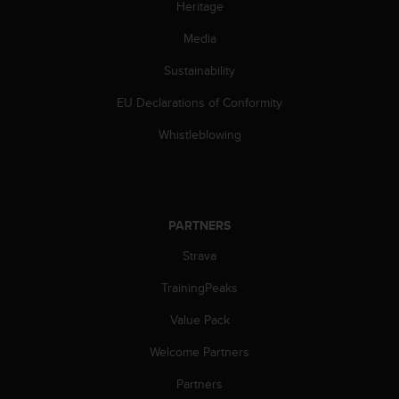
Heritage
s
(
Media
W
C
Sustainability
A
G
EU Declarations of Conformity
)
2
Whistleblowing
.
0
a
n
d
PARTNERS
a
Strava
c
h
TrainingPeaks
i
e
Value Pack
v
i
Welcome Partners
n
g
Partners