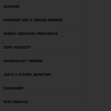
r
m
GLONASS
a
n
PRESNOSŤ GPS A ÚSPORA ENERGIE
c
e
w
SNÍMAČ SRDCOVEJ FREKVENCIE
i
t
h
ZÓNY INTENZITY
t
h
e
INTERVALOVÝ TRÉNING
W
e
JAZYK A SYSTÉM JEDNOTIEK
b
C
o
ZÁZNAMNÍK
n
t
e
FÁZY MESIACA
n
t