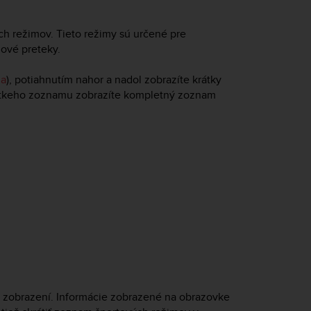
h režimov. Tieto režimy sú určené pre
nové preteky.
ia
), potiahnutím nahor a nadol zobrazíte krátky
rátkeho zoznamu zobrazíte kompletný zoznam
a zobrazení. Informácie zobrazené na obrazovke