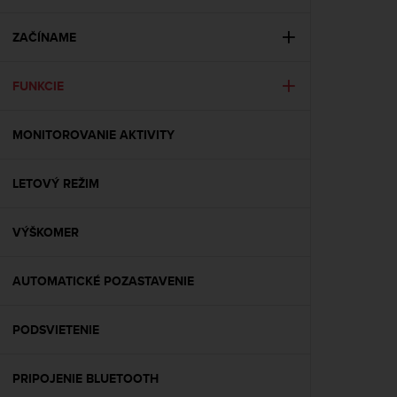
i
e
v
ZAČÍNAME
i
n
FUNKCIE
g
L
e
MONITOROVANIE AKTIVITY
v
e
l
LETOVÝ REŽIM
A
A
c
VÝŠKOMER
o
n
AUTOMATICKÉ POZASTAVENIE
f
o
r
PODSVIETENIE
m
a
n
PRIPOJENIE BLUETOOTH
c