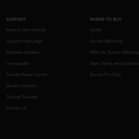
s
s
i
SUPPORT
WHERE TO BUY
b
i
Returns and refunds
Outlet
l
Support main page
Suunto Webshop
i
t
Software updates
FAQs for Suunto Websho
y
s
User guides
Sales Terms and Conditio
t
a
Suunto Repair Center
Suunto Pro Club
n
d
Service Centers
a
Tutorial Tuesday
r
d
Contact us
s
.
P
l
e