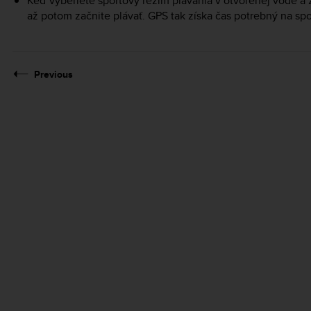
Keď vyberiete športový režim plávania v otvorenej vode a z
až potom začnite plávať. GPS tak získa čas potrebný na sp
Previous