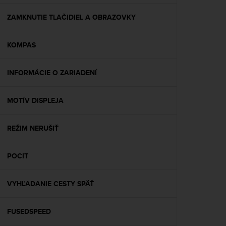
e
f
ZAMKNUTIE TLAČIDIEL A OBRAZOVKY
o
r
KOMPAS
t
h
i
INFORMÁCIE O ZARIADENÍ
s
w
e
MOTÍV DISPLEJA
b
s
i
REŽIM NERUŠIŤ
t
e
POCIT
i
n
c
VYHĽADANIE CESTY SPÄŤ
o
n
f
FUSEDSPEED
o