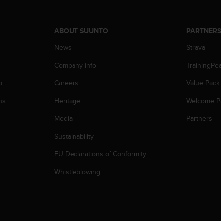
ABOUT SUUNTO
PARTNER
News
Strava
Company info
TrainingPe
p
Careers
Value Pack
ns
Heritage
Welcome P
Media
Partners
Sustainability
EU Declarations of Conformity
Whistleblowing