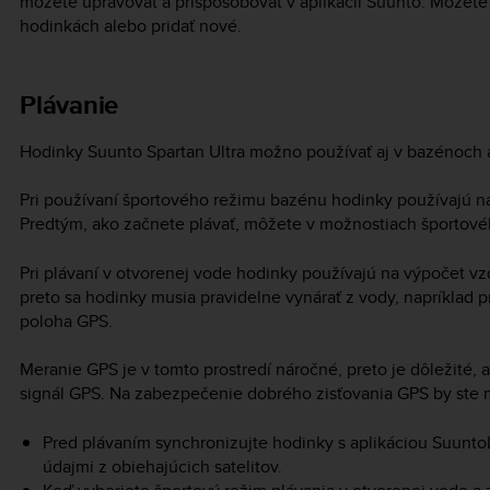
môžete upravovať a prispôsobovať v aplikácii Suunto. Môžete 
hodinkách alebo pridať nové.
Plávanie
Hodinky
Suunto Spartan Ultra
možno používať aj v bazénoch a
Pri používaní športového režimu bazénu hodinky používajú na
Predtým, ako začnete plávať, môžete v možnostiach športové
Pri plávaní v otvorenej vode hodinky používajú na výpočet vz
preto sa hodinky musia pravidelne vynárať z vody, napríklad p
poloha GPS.
Meranie GPS je v tomto prostredí náročné, preto je dôležité, a
signál GPS. Na zabezpečenie dobrého zisťovania GPS by ste m
Pred plávaním synchronizujte hodinky s aplikáciou SuuntoL
údajmi z obiehajúcich satelitov.