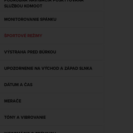
PODROBNÁ NAVIGÁCIA POSKYTOVANÁ
s
SLUŽBOU KOMOOT
(
W
MONITOROVANIE SPÁNKU
C
A
G
ŠPORTOVÉ REŽIMY
)
2
.
VÝSTRAHA PRED BÚRKOU
0
a
n
UPOZORNENIE NA VÝCHOD A ZÁPAD SLNKA
d
a
DÁTUM A ČAS
c
h
i
MERAČE
e
v
i
TÓNY A VIBROVANIE
n
g