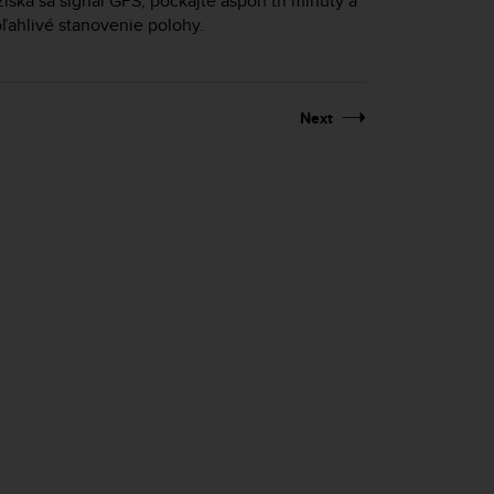
íska sa signál GPS, počkajte aspoň tri minúty a
oľahlivé stanovenie polohy.
Next