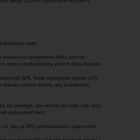
tiež skrátiť zoznam športových režimov v
 otvorenej vode.
 stanovenie vzdialenosti dĺžku bazéna.
ho režimu podľa potreby zmeniť dĺžku bazéna.
dialenosti GPS. Voda neprepúšťa signály GPS,
ri plávaní voľným štýlom, aby sa stanovila
by ste predtým, ako skočíte do vody, mali silný
ali postupovať takto:
ink, aby sa GPS optimalizovalo s najnovšími