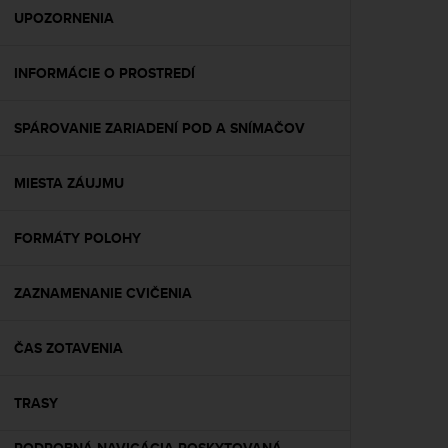
A
UPOZORNENIA
c
c
INFORMÁCIE O PROSTREDÍ
e
s
s
SPÁROVANIE ZARIADENÍ POD A SNÍMAČOV
i
b
i
MIESTA ZÁUJMU
l
i
t
FORMÁTY POLOHY
y
G
ZAZNAMENANIE CVIČENIA
u
i
d
ČAS ZOTAVENIA
e
l
i
TRASY
n
e