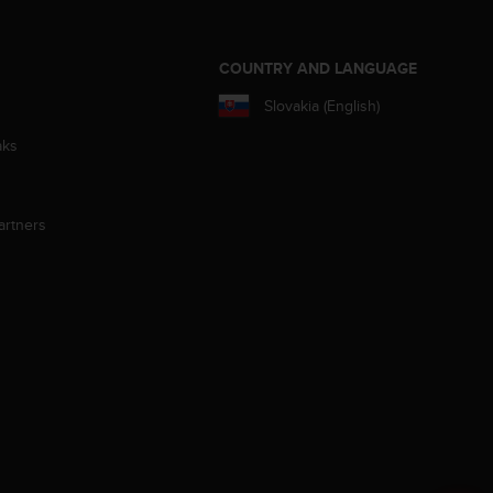
S
COUNTRY AND LANGUAGE
Slovakia (English)
aks
artners