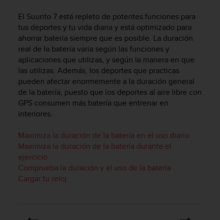
m
i
El
Suunto 7
está repleto de potentes funciones para
s
tus deportes y tu vida diaria y está optimizado para
o
ahorrar batería siempre que es posible. La duración
d
real de la batería varía según las funciones y
e
aplicaciones que utilizas, y según la manera en que
a
l
las utilizas. Además, los deportes que practicas
c
pueden afectar enormemente a la duración general
a
de la batería, puesto que los deportes al aire libre con
n
GPS consumen más batería que entrenar en
z
interiores.
a
r
Maximiza la duración de la batería en el uso diario
e
Maximiza la duración de la batería durante el
l
ejercicio
n
Comprueba la duración y el uso de la batería
i
v
Cargar tu reloj
e
l
d
e