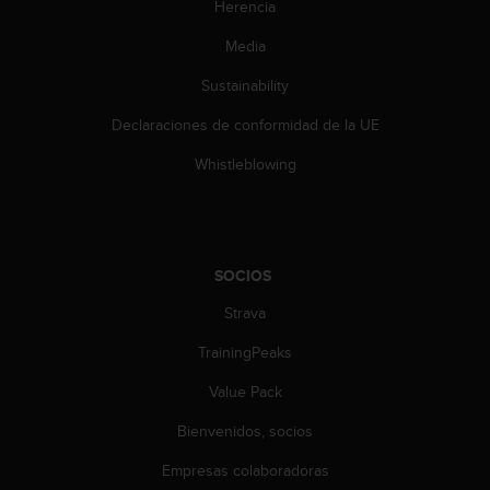
Herencia
c
o
Media
n
t
Sustainability
e
n
Declaraciones de conformidad de la UE
i
d
Whistleblowing
o
w
e
b
(
SOCIOS
W
Strava
e
b
TrainingPeaks
C
o
Value Pack
n
t
Bienvenidos, socios
e
n
Empresas colaboradoras