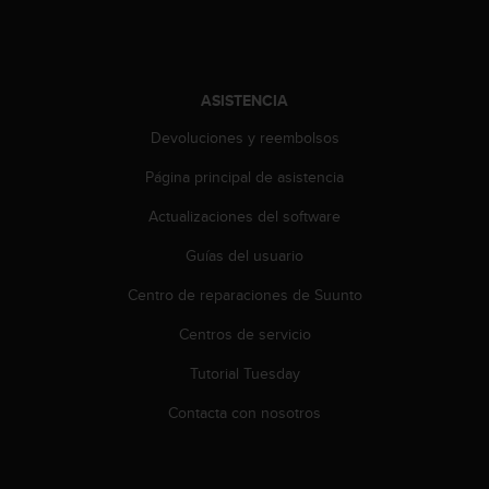
i
o
w
e
b
ASISTENCIA
d
e
Devoluciones y reembolsos
a
Página principal de asistencia
c
u
Actualizaciones del software
e
r
Guías del usuario
d
o
Centro de reparaciones de Suunto
c
o
Centros de servicio
n
Tutorial Tuesday
l
a
Contacta con nosotros
s
P
a
u