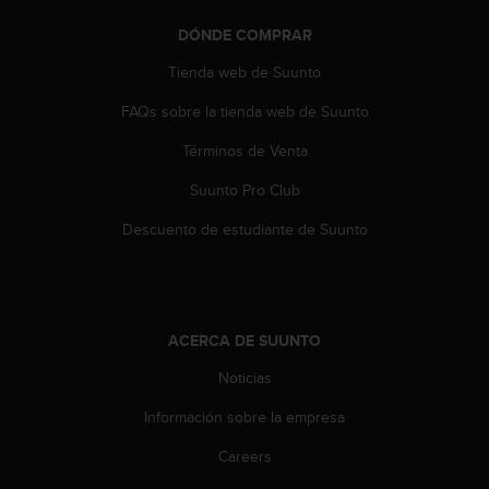
t
DÓNDE COMPRAR
a
s
Tienda web de Suunto
d
e
FAQs sobre la tienda web de Suunto
a
c
Términos de Venta
c
Suunto Pro Club
e
s
Descuento de estudiante de Suunto
i
b
i
l
i
ACERCA DE SUUNTO
d
a
Noticias
d
p
Información sobre la empresa
a
r
Careers
a