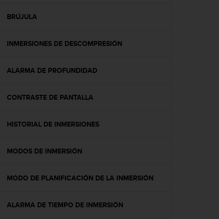
c
o
BRÚJULA
n
f
INMERSIONES DE DESCOMPRESIÓN
o
r
m
ALARMA DE PROFUNDIDAD
i
d
a
CONTRASTE DE PANTALLA
d
A
A
HISTORIAL DE INMERSIONES
e
n
MODOS DE INMERSIÓN
e
s
t
MODO DE PLANIFICACIÓN DE LA INMERSIÓN
e
s
i
ALARMA DE TIEMPO DE INMERSIÓN
t