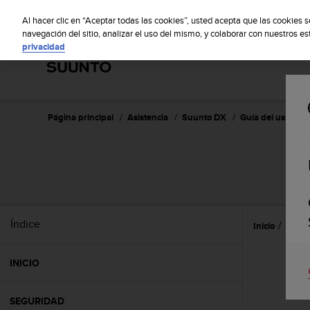
S
S
u
Al hacer clic en “Aceptar todas las cookies”, usted acepta que las cookies 
u
navegación del sitio, analizar el uso del mismo, y colaborar con nuestros e
privacidad
n
t
o
m
a
n
Página principal
Asistencia
Suunto DX
Guía del usuario 
t
i
e
n
e
s
u
Índice
Inicio
Caract
c
o
m
INICIO
p
r
o
SEGURIDAD