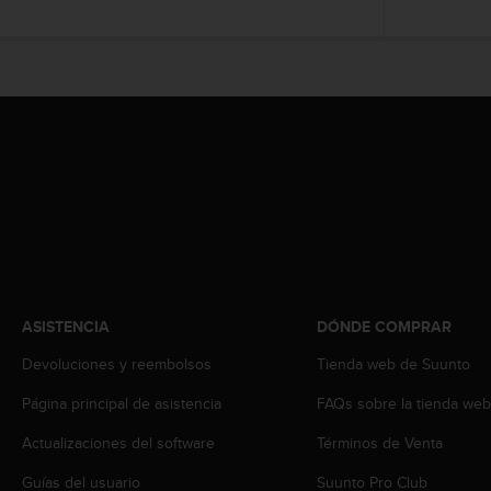
c
o
n
t
e
n
i
d
o
w
e
b
(
W
e
ASISTENCIA
DÓNDE COMPRAR
b
C
Devoluciones y reembolsos
Tienda web de Suunto
o
Página principal de asistencia
FAQs sobre la tienda we
n
t
Actualizaciones del software
Términos de Venta
e
n
Guías del usuario
Suunto Pro Club