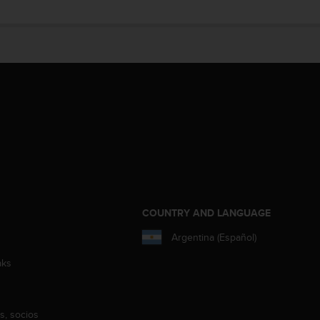
COUNTRY AND LANGUAGE
Argentina (Español)
aks
s, socios