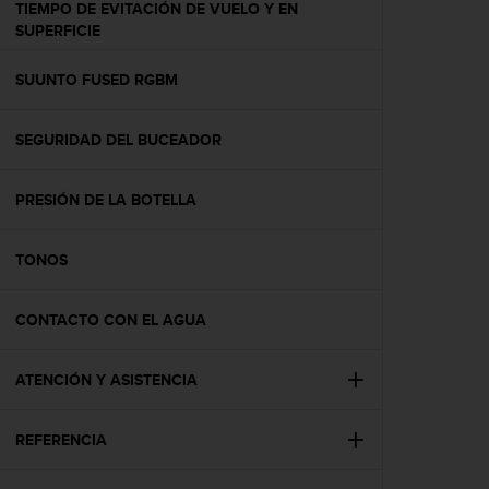
TIEMPO DE EVITACIÓN DE VUELO Y EN
t
SUPERFICIE
a
s
SUUNTO FUSED RGBM
d
e
a
SEGURIDAD DEL BUCEADOR
c
c
e
PRESIÓN DE LA BOTELLA
s
i
b
TONOS
i
l
CONTACTO CON EL AGUA
i
d
a
ATENCIÓN Y ASISTENCIA
d
p
a
REFERENCIA
r
a