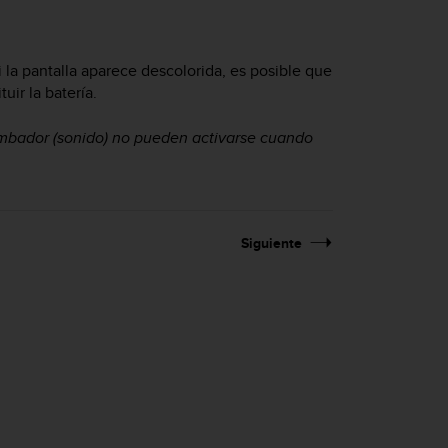
i la pantalla aparece descolorida, es posible que
uir la batería.
zumbador (sonido) no pueden activarse cuando
Siguiente