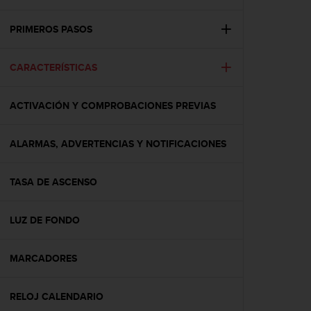
m
i
s
PRIMEROS PASOS
o
d
CARACTERÍSTICAS
e
a
l
ACTIVACIÓN Y COMPROBACIONES PREVIAS
c
a
n
ALARMAS, ADVERTENCIAS Y NOTIFICACIONES
z
a
r
TASA DE ASCENSO
e
l
LUZ DE FONDO
n
i
v
MARCADORES
e
l
d
RELOJ CALENDARIO
e