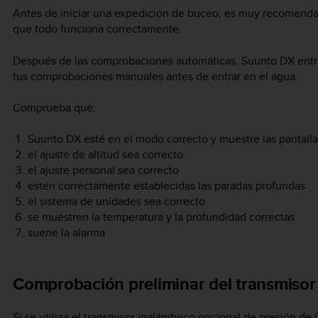
Antes de iniciar una expedición de buceo, es muy recomend
que todo funciona correctamente.
Después de las comprobaciones automáticas,
Suunto DX
entr
tus comprobaciones manuales antes de entrar en el agua.
Comprueba que:
Suunto DX
esté en el modo correcto y muestre las pantall
el ajuste de altitud sea correcto
el ajuste personal sea correcto
estén correctamente establecidas las paradas profundas
el sistema de unidades sea correcto
se muestren la temperatura y la profundidad correctas
suene la alarma
Comprobación preliminar del transmisor
Si se utiliza el transmisor inalámbrico opcional de presión de 