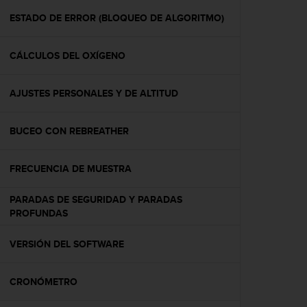
i
o
ESTADO DE ERROR (BLOQUEO DE ALGORITMO)
w
e
CÁLCULOS DEL OXÍGENO
b
d
e
AJUSTES PERSONALES Y DE ALTITUD
a
c
u
BUCEO CON REBREATHER
e
r
d
FRECUENCIA DE MUESTRA
o
c
PARADAS DE SEGURIDAD Y PARADAS
o
PROFUNDAS
n
l
VERSIÓN DEL SOFTWARE
a
s
P
CRONÓMETRO
a
u