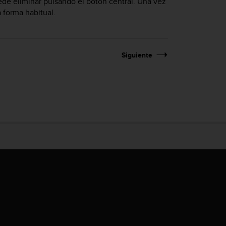
de eliminar pulsando el botón central. Una vez
a forma habitual.
Siguiente