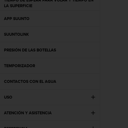
TIEMPO DE ESPERA PARA VOLAR Y TIEMPO EN
c
LA SUPERFICIE
o
n
APP SUUNTO
t
e
n
SUUNTOLINK
i
d
o
PRESIÓN DE LAS BOTELLAS
w
e
b
TEMPORIZADOR
(
W
CONTACTOS CON EL AGUA
e
b
C
USO
o
n
t
ATENCIÓN Y ASISTENCIA
e
n