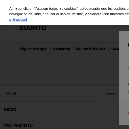
S
S
u
Al hacer clic en “Aceptar todas las cookies”, usted acepta que las cookies 
u
navegación del sitio, analizar el uso del mismo, y colaborar con nuestros e
privacidad
n
t
o
m
a
n
Página principal
Asistencia
Suunto EON Core
Guía del u
t
i
e
n
e
s
u
Índice
Inicio
Caract
c
o
m
INICIO
p
r
o
USO PREVISTO