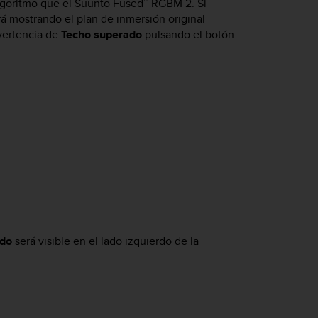
lgoritmo que el Suunto Fused™ RGBM 2. Si
á mostrando el plan de inmersión original
vertencia de
Techo superado
pulsando el botón
ado
será visible en el lado izquierdo de la