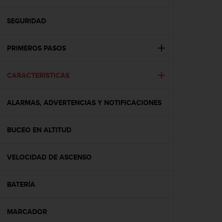
m
i
s
SEGURIDAD
o
d
PRIMEROS PASOS
e
a
l
CARACTERÍSTICAS
c
a
n
ALARMAS, ADVERTENCIAS Y NOTIFICACIONES
z
a
r
BUCEO EN ALTITUD
e
l
VELOCIDAD DE ASCENSO
n
i
v
BATERÍA
e
l
d
MARCADOR
e