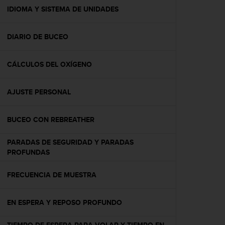
t
IDIOMA Y SISTEMA DE UNIDADES
a
s
DIARIO DE BUCEO
d
e
a
CÁLCULOS DEL OXÍGENO
c
c
e
AJUSTE PERSONAL
s
i
b
BUCEO CON REBREATHER
i
l
PARADAS DE SEGURIDAD Y PARADAS
i
PROFUNDAS
d
a
FRECUENCIA DE MUESTRA
d
p
a
EN ESPERA Y REPOSO PROFUNDO
r
a