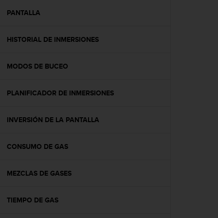
i
o
PANTALLA
w
e
HISTORIAL DE INMERSIONES
b
d
e
MODOS DE BUCEO
a
c
u
PLANIFICADOR DE INMERSIONES
e
r
d
INVERSIÓN DE LA PANTALLA
o
c
CONSUMO DE GAS
o
n
l
MEZCLAS DE GASES
a
s
P
TIEMPO DE GAS
a
u