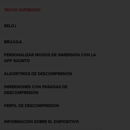
c
o
TECHO SUPERADO
n
f
RELOJ
o
r
m
BRÚJULA
i
d
PERSONALIZAR MODOS DE INMERSIÓN CON LA
a
APP SUUNTO
d
A
A
ALGORITMOS DE DESCOMPRESIÓN
e
n
INMERSIONES CON PARADAS DE
e
DESCOMPRESIÓN
s
t
PERFIL DE DESCOMPRESIÓN
e
s
i
INFORMACIÓN SOBRE EL DISPOSITIVO
t