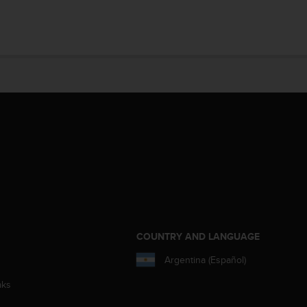
COUNTRY AND LANGUAGE
Argentina (Español)
aks