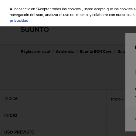
S
S
u
Al hacer clic en “Aceptar todas las cookies”, usted acepta que las cookies 
u
navegación del sitio, analizar el uso del mismo, y colaborar con nuestros e
privacidad
n
t
o
m
a
n
Página principal
Asistencia
Suunto EON Core
Guía del u
t
i
e
n
e
s
u
Índice
Inicio
Caract
c
o
m
INICIO
p
r
o
USO PREVISTO