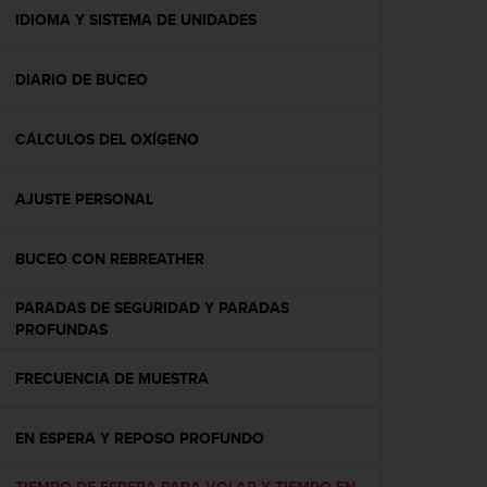
t
IDIOMA Y SISTEMA DE UNIDADES
a
s
DIARIO DE BUCEO
d
e
a
CÁLCULOS DEL OXÍGENO
c
c
e
AJUSTE PERSONAL
s
i
b
BUCEO CON REBREATHER
i
l
PARADAS DE SEGURIDAD Y PARADAS
i
PROFUNDAS
d
a
FRECUENCIA DE MUESTRA
d
p
a
EN ESPERA Y REPOSO PROFUNDO
r
a