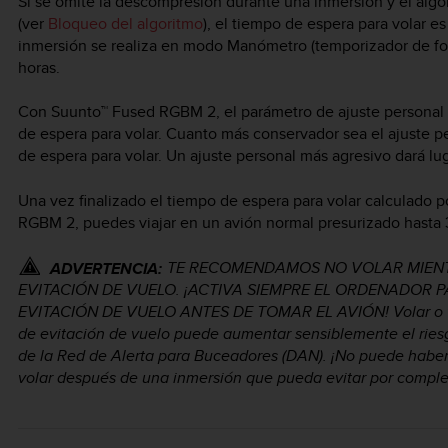
Si se omite la descompresión durante una inmersión y el alg
(ver
Bloqueo del algoritmo
), el tiempo de espera para volar e
inmersión se realiza en modo Manómetro (temporizador de fon
horas.
Con Suunto™ Fused RGBM 2, el parámetro de ajuste personal sel
de espera para volar. Cuanto más conservador sea el ajuste p
de espera para volar. Un ajuste personal más agresivo dará lu
Una vez finalizado el tiempo de espera para volar calculado p
RGBM 2, puedes viajar en un avión normal presurizado hasta
TE RECOMENDAMOS NO VOLAR MIENT
ADVERTENCIA:
EVITACIÓN DE VUELO. ¡ACTIVA SIEMPRE EL ORDENADOR 
EVITACIÓN DE VUELO ANTES DE TOMAR EL AVIÓN! Volar o viaj
de evitación de vuelo puede aumentar sensiblemente el ri
de la Red de Alerta para Buceadores (DAN). ¡No puede haber 
volar después de una inmersión que pueda evitar por compl