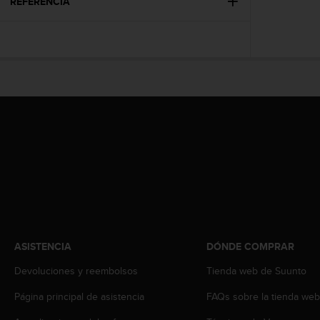
t
REFERENCIA
A
c
c
e
s
s
i
b
i
l
i
t
y
G
u
i
d
ASISTENCIA
DÓNDE COMPRAR
e
Devoluciones y reembolsos
Tienda web de Suunto
l
i
Página principal de asistencia
FAQs sobre la tienda we
n
e