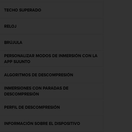
c
o
TECHO SUPERADO
n
f
RELOJ
o
r
m
BRÚJULA
i
d
PERSONALIZAR MODOS DE INMERSIÓN CON LA
a
APP SUUNTO
d
A
A
ALGORITMOS DE DESCOMPRESIÓN
e
n
INMERSIONES CON PARADAS DE
e
DESCOMPRESIÓN
s
t
PERFIL DE DESCOMPRESIÓN
e
s
i
INFORMACIÓN SOBRE EL DISPOSITIVO
t