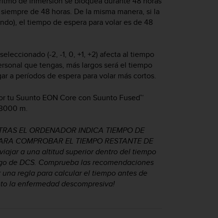
oritmo de inmersión se bloquea durante 48 horas
s siempre de 48 horas. De la misma manera, si la
do), el tiempo de espera para volar es de 48
eccionado (-2, -1, 0, +1, +2) afecta al tiempo
ersonal que tengas, más largos será el tiempo
gar a períodos de espera para volar más cortos.
or tu
Suunto EON Core
con Suunto Fused™
 3000 m.
RAS EL ORDENADOR INDICA TIEMPO DE
PARA COMPROBAR EL TIEMPO RESTANTE DE
ar a una altitud superior dentro del tiempo
esgo de DCS. Comprueba las recomendaciones
una regla para calcular el tiempo antes de
eto la enfermedad descompresiva!