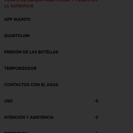
TIEMPO DE ESPERA PARA VOLAR Y TIEMPO EN
c
LA SUPERFICIE
o
n
APP SUUNTO
t
e
n
SUUNTOLINK
i
d
o
PRESIÓN DE LAS BOTELLAS
w
e
b
TEMPORIZADOR
(
W
CONTACTOS CON EL AGUA
e
b
C
USO
o
n
t
ATENCIÓN Y ASISTENCIA
e
n