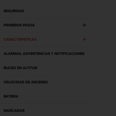
m
i
s
SEGURIDAD
o
d
PRIMEROS PASOS
e
a
l
CARACTERÍSTICAS
c
a
n
ALARMAS, ADVERTENCIAS Y NOTIFICACIONES
z
a
r
BUCEO EN ALTITUD
e
l
VELOCIDAD DE ASCENSO
n
i
v
BATERÍA
e
l
d
MARCADOR
e