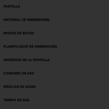
i
o
PANTALLA
w
e
HISTORIAL DE INMERSIONES
b
d
e
MODOS DE BUCEO
a
c
u
PLANIFICADOR DE INMERSIONES
e
r
d
INVERSIÓN DE LA PANTALLA
o
c
CONSUMO DE GAS
o
n
l
MEZCLAS DE GASES
a
s
P
TIEMPO DE GAS
a
u