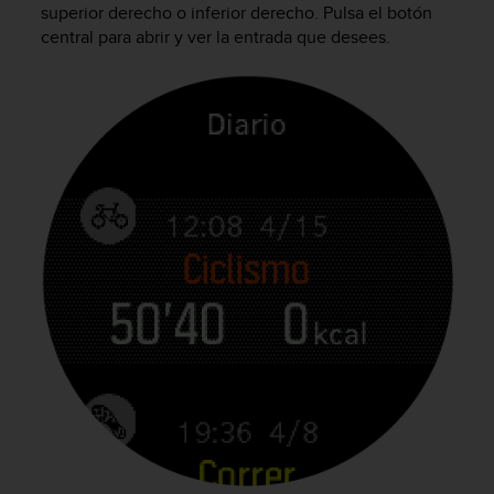
superior derecho o inferior derecho. Pulsa el botón
c
central para abrir y ver la entrada que desees.
o
n
f
o
r
m
i
d
a
d
A
A
e
n
e
s
t
e
s
i
t