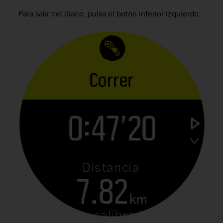
i
o
Para salir del diario, pulsa el botón inferior izquierdo.
w
e
b
d
e
a
c
u
e
r
d
o
c
o
n
l
a
s
P
a
u