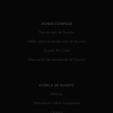
t
A
c
c
e
DÓNDE COMPRAR
s
s
Tienda web de Suunto
i
b
FAQs sobre la tienda web de Suunto
i
Suunto Pro Club
l
i
Descuento de estudiante de Suunto
t
y
G
u
i
ACERCA DE SUUNTO
d
e
Noticias
l
i
Información sobre la empresa
n
e
Careers