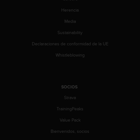
s
Herencia
,
W
Media
C
A
Sustainability
G
)
Declaraciones de conformidad de la UE
2
.
Whistleblowing
0
y
o
t
r
SOCIOS
a
Strava
s
n
TrainingPeaks
o
r
Value Pack
m
a
Bienvenidos, socios
s