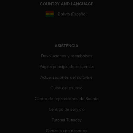
c
COUNTRY AND LANGUAGE
o
Bolivia (Español)
n
t
e
n
i
d
ASISTENCIA
o
Devoluciones y reembolsos
w
e
Página principal de asistencia
b
(
Actualizaciones del software
W
e
Guías del usuario
b
C
Centro de reparaciones de Suunto
o
Centros de servicio
n
t
Tutorial Tuesday
e
n
Contacta con nosotros