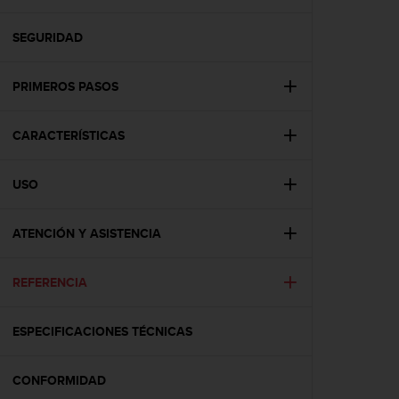
m
i
s
SEGURIDAD
o
d
PRIMEROS PASOS
e
a
l
CARACTERÍSTICAS
c
a
n
USO
z
a
r
ATENCIÓN Y ASISTENCIA
e
l
REFERENCIA
n
i
v
ESPECIFICACIONES TÉCNICAS
e
l
d
CONFORMIDAD
e