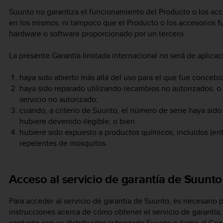
Suunto no garantiza el funcionamiento del Producto o los acce
en los mismos, ni tampoco que el Producto o los accesorios 
hardware o software proporcionado por un tercero.
La presente Garantía limitada internacional no será de aplica
haya sido abierto más allá del uso para el que fue concebi
haya sido reparado utilizando recambios no autorizados; o
servicio no autorizado;
cuando, a criterio de Suunto, el número de serie haya sido 
hubiere devenido ilegible, o bien
hubiere sido expuesto a productos químicos, incluidos (entr
repelentes de mosquitos.
Acceso al servicio de garantía de Suunto
Para acceder al servicio de garantía de Suunto, es necesario 
instrucciones acerca de cómo obtener el servicio de garantía,
contacto con su distribuidor autorizado Suunto o llame al Ce