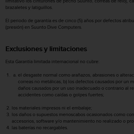
limitativo los cinturones de pecho Suunto, correas de reloj, ca
brazaletes y latiguillos.
El periodo de garantía es de cinco (5) años por defectos atri
(presión) en Suunto Dive Computers.
Exclusiones y limitaciones
Esta Garantía limitada internacional no cubre:
el desgaste normal como arañazos, abrasiones o alteraci
correas no metálicas, b) los defectos causados por un m
daños causados por un uso inadecuado o contrario al r
accidentes como caídas o golpes fuertes;
los materiales impresos ni el embalaje;
los daños o supuestos menoscabos ocasionados como conse
accesorios, software y/o mantenimiento no realizado o pr
las baterías no recargables.