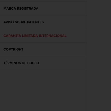
c
o
MARCA REGISTRADA
n
f
AVISO SOBRE PATENTES
o
r
m
GARANTÍA LIMITADA INTERNACIONAL
i
d
a
COPYRIGHT
d
A
A
TÉRMINOS DE BUCEO
e
n
e
s
t
e
s
i
t