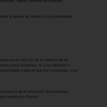
rgadores, cables, baterías recargables,
buibles al sensor de medición de profundidad
ones en el color y/o en el material de las
anejo poco cuidadoso, ni c) los defectos o
ecomendado o para el que fue concebido, o por
cuencia de la utilización de productos,
oporcionado por Suunto;