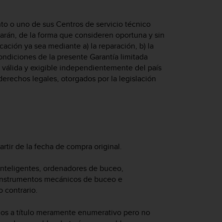
nto o uno de sus Centros de servicio técnico
narán, de la forma que consideren oportuna y sin
ación ya sea mediante a) la reparación, b) la
condiciones de la presente Garantía limitada
rá válida y exigible independientemente del país
derechos legales, otorgados por la legislación
artir de la fecha de compra original.
s inteligentes, ordenadores de buceo,
 instrumentos mecánicos de buceo e
 contrario.
uidos a título meramente enumerativo pero no