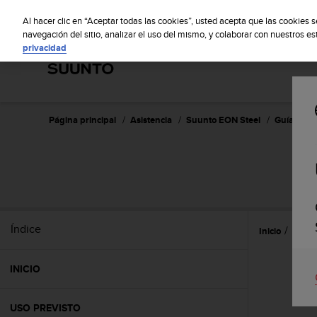
S
S
u
Al hacer clic en “Aceptar todas las cookies”, usted acepta que las cookies 
u
navegación del sitio, analizar el uso del mismo, y colaborar con nuestros e
privacidad
n
t
o
m
a
n
Página principal
Asistencia
Suunto EON Steel
Guía del u
t
i
e
n
e
s
u
Índice
Inicio
Refer
c
o
m
INICIO
p
r
o
USO PREVISTO