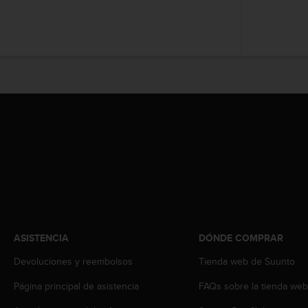
c
o
n
t
e
n
i
d
o
w
e
b
(
W
e
b
C
ASISTENCIA
DÓNDE COMPRAR
o
n
Devoluciones y reembolsos
Tienda web de Suunto
t
e
Página principal de asistencia
FAQs sobre la tienda we
n