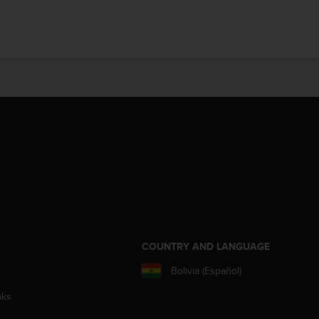
COUNTRY AND LANGUAGE
Bolivia (Español)
aks