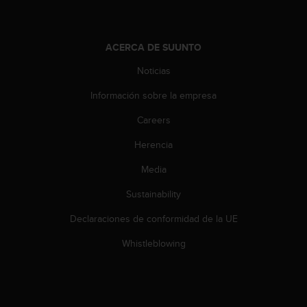
t
a
s
ACERCA DE SUUNTO
d
e
Noticias
a
c
Información sobre la empresa
c
Careers
e
s
Herencia
i
b
Media
i
l
Sustainability
i
d
Declaraciones de conformidad de la UE
a
Whistleblowing
d
p
a
r
a