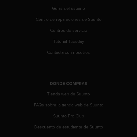
i
o
Guías del usuario
w
Centro de reparaciones de Suunto
e
b
Centros de servicio
d
e
Tutorial Tuesday
a
c
Contacta con nosotros
u
e
r
d
o
DÓNDE COMPRAR
c
o
Tienda web de Suunto
n
FAQs sobre la tienda web de Suunto
l
a
Suunto Pro Club
s
P
Descuento de estudiante de Suunto
a
u