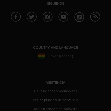
c
SÍGUENOS
o
n
f
o
r
m
i
d
COUNTRY AND LANGUAGE
a
d
Bolivia (Español)
A
A
e
n
e
ASISTENCIA
s
t
Devoluciones y reembolsos
e
s
Página principal de asistencia
i
t
Actualizaciones del software