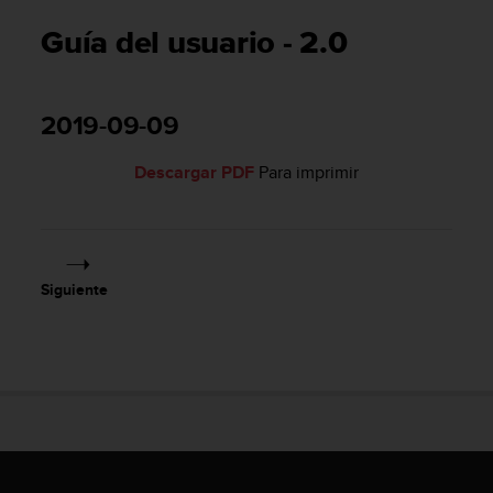
m
i
Guía del usuario - 2.0
s
o
d
e
2019-09-09
a
l
Descargar PDF
Para imprimir
c
a
n
z
a
r
Siguiente
e
l
n
i
v
e
l
d
e