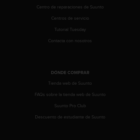
c
Centro de reparaciones de Suunto
o
n
Centros de servicio
t
e
Tutorial Tuesday
n
i
Contacta con nosotros
d
o
w
e
b
DÓNDE COMPRAR
(
Tienda web de Suunto
W
e
FAQs sobre la tienda web de Suunto
b
C
Suunto Pro Club
o
n
Descuento de estudiante de Suunto
t
e
n