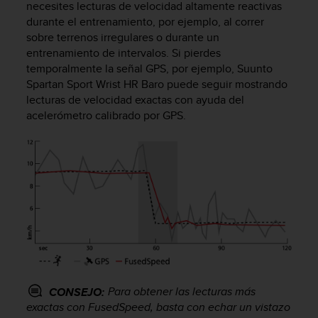
necesites lecturas de velocidad altamente reactivas
c
durante el entrenamiento, por ejemplo, al correr
o
sobre terrenos irregulares o durante un
n
f
entrenamiento de intervalos. Si pierdes
o
temporalmente la señal GPS, por ejemplo,
Suunto
r
Spartan Sport Wrist HR Baro
puede seguir mostrando
m
lecturas de velocidad exactas con ayuda del
i
acelerómetro calibrado por GPS.
d
a
d
A
A
e
n
e
s
t
e
s
Para obtener las lecturas más
CONSEJO:
i
exactas con FusedSpeed, basta con echar un vistazo
t