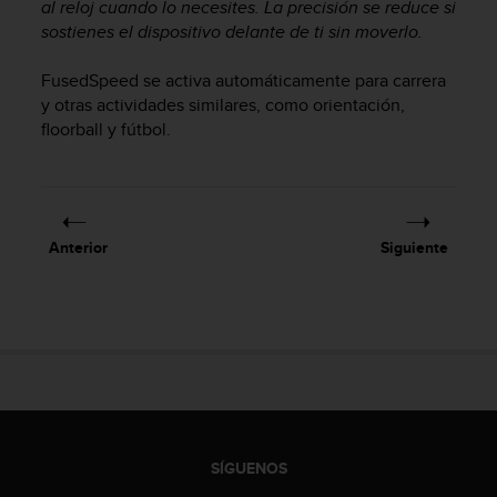
i
al reloj cuando lo necesites. La precisión se reduce si
o
sostienes el dispositivo delante de ti sin moverlo.
w
e
FusedSpeed se activa automáticamente para carrera
b
y otras actividades similares, como orientación,
d
floorball y fútbol.
e
a
c
u
e
Anterior
Siguiente
r
d
o
c
o
n
l
a
s
P
SÍGUENOS
a
u