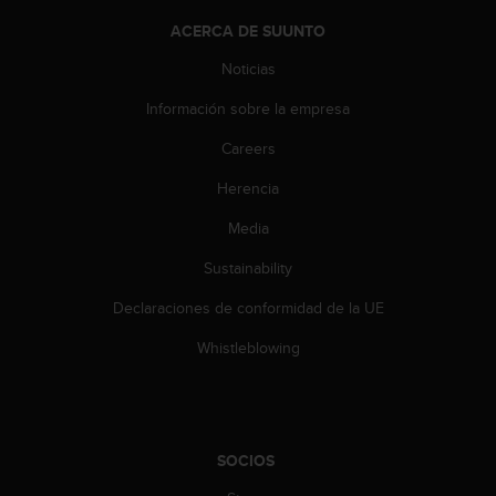
t
A
ACERCA DE SUUNTO
c
c
Noticias
e
Información sobre la empresa
s
s
Careers
i
b
Herencia
i
l
Media
i
t
Sustainability
y
Declaraciones de conformidad de la UE
G
u
Whistleblowing
i
d
e
l
i
SOCIOS
n
e