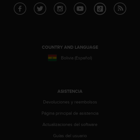
t
a
s
d
e
a
c
COUNTRY AND LANGUAGE
c
e
Bolivia (Español)
s
i
b
i
l
ASISTENCIA
i
d
Devoluciones y reembolsos
a
d
Página principal de asistencia
p
a
Actualizaciones del software
r
Guías del usuario
a