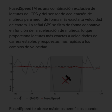
m
i
FusedSpeed
TM
es una combinación exclusiva de
s
lecturas del GPS y del sensor de aceleración de
o
muñeca para medir de forma más exacta tu velocidad
d
de carrera. La señal GPS se filtra de forma adaptativa
e
en función de la aceleración de muñeca, lo que
a
l
proporciona lecturas más exactas a velocidades de
c
carrera estables y respuestas más rápidas a los
a
cambios de velocidad.
n
z
a
r
e
l
n
i
v
e
l
d
FusedSpeed te ofrece máximos beneficios cuando
e