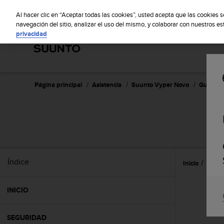
S
S
u
Al hacer clic en “Aceptar todas las cookies”, usted acepta que las cookies 
u
navegación del sitio, analizar el uso del mismo, y colaborar con nuestros e
privacidad
n
t
o
m
a
n
Página principal
Asistencia
Suunto Vyper Novo
Guía del
t
i
e
n
e
s
u
Índice
Inicio
Refer
c
o
m
INICIO
p
r
o
SEGURIDAD