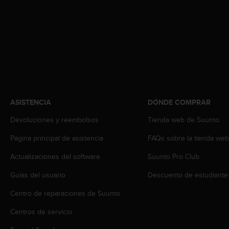
s
,
W
C
A
G
)
2
.
0
ASISTENCIA
DÓNDE COMPRAR
y
o
Devoluciones y reembolsos
Tienda web de Suunto
t
Página principal de asistencia
FAQs sobre la tienda we
r
a
Actualizaciones del software
Suunto Pro Club
s
n
Guías del usuario
Descuento de estudiante
o
r
Centro de reparaciones de Suunto
m
a
Centros de servicio
s