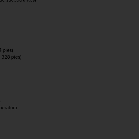
 pies)
 328 pies)
)
peratura