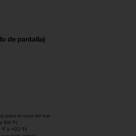
o de pantalla)
) sobre el nivel del mar
a 104 °F)
°F a +122 °F)
ue suceda antes)