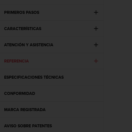
m
i
s
PRIMEROS PASOS
o
d
CARACTERÍSTICAS
e
a
l
ATENCIÓN Y ASISTENCIA
c
a
n
REFERENCIA
z
a
r
ESPECIFICACIONES TÉCNICAS
e
l
CONFORMIDAD
n
i
v
MARCA REGISTRADA
e
l
d
AVISO SOBRE PATENTES
e