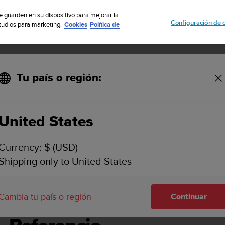
uscribete a nuestro boletín y obtén un 5% de descuento
| Fácil devoluci
se guarden en su dispositivo para mejorar la
Configuración de 
studios para marketing.
Cookies
Política de
Tu país o región:
 usuario -
United States
SUUNTO VYPER NOVO GUÍA DEL USUARIO -
Currency: $ (USD)
Shipping only to United States
encia
Cambia tu país o región
Continuar