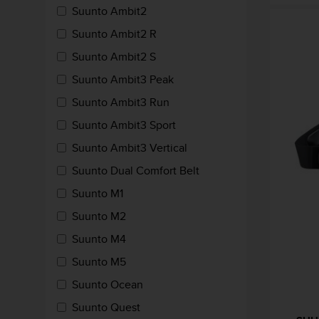
i
Suunto Ambit2
o
w
Suunto Ambit2 R
e
Suunto Ambit2 S
b
d
Suunto Ambit3 Peak
e
Suunto Ambit3 Run
a
c
Suunto Ambit3 Sport
u
e
Suunto Ambit3 Vertical
r
Suunto Dual Comfort Belt
d
o
Suunto M1
c
Suunto M2
o
n
Suunto M4
l
a
Suunto M5
s
Suunto Ocean
P
a
Suunto Quest
u