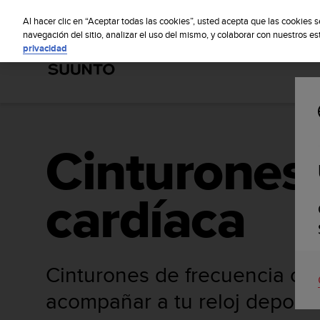
S
S
u
Al hacer clic en “Aceptar todas las cookies”, usted acepta que las cookies 
u
navegación del sitio, analizar el uso del mismo, y colaborar con nuestros e
privacidad
n
t
o
m
a
n
t
Cinturones 
i
e
n
e
cardíaca
s
u
c
o
m
Cinturones de frecuencia car
p
r
acompañar a tu reloj deport
o