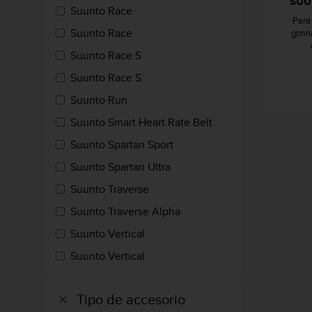
SUU
Suunto Race
t
Para 
a
Suunto Race
gimna
s
d
Suunto Race S
e
Suunto Race S
a
c
Suunto Run
c
Suunto Smart Heart Rate Belt
e
s
Suunto Spartan Sport
i
b
Suunto Spartan Ultra
i
Suunto Traverse
l
i
Suunto Traverse Alpha
d
Suunto Vertical
a
d
Suunto Vertical
p
a
r
Tipo de accesorio
a