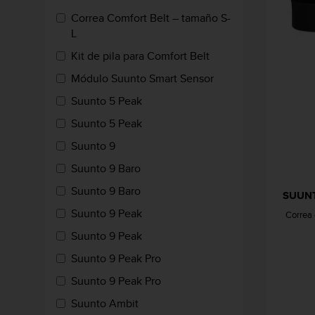
c
Correa Comfort Belt – tamaño S-
o
L
n
f
Kit de pila para Comfort Belt
o
Módulo Suunto Smart Sensor
r
m
Suunto 5 Peak
i
d
Suunto 5 Peak
a
Suunto 9
d
A
Suunto 9 Baro
A
Suunto 9 Baro
e
SUUNT
n
Suunto 9 Peak
Correa 
e
s
Suunto 9 Peak
t
Suunto 9 Peak Pro
e
s
Suunto 9 Peak Pro
i
Suunto Ambit
t