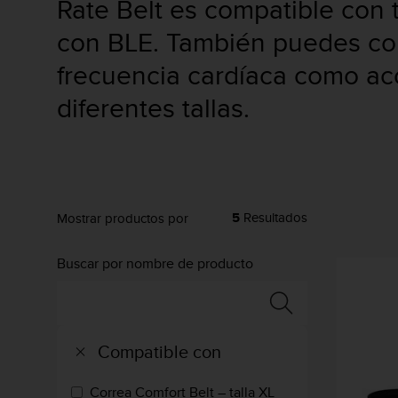
Rate Belt es compatible con 
m
i
con BLE. También puedes com
s
o
frecuencia cardíaca como ac
d
e
diferentes tallas.
a
l
c
a
n
z
a
5
Resultados
Mostrar productos por
r
e
Buscar por nombre de producto
l
n
i
v
e
Compatible con
l
d
Correa Comfort Belt – talla XL
e