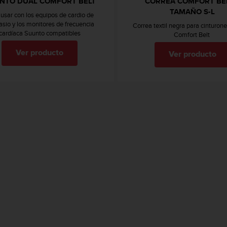
NTO DUAL COMFORT BELT
CORREA COMFORT BEL
TAMAÑO S-L
usar con los equipos de cardio de
sio y los monitores de frecuencia
Correa textil negra para cinturon
cardíaca Suunto compatibles
Comfort Belt
Ver producto
Ver producto