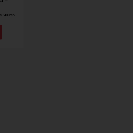
T –
es Suunto