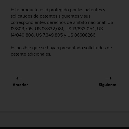
m
i
Este producto está protegido por las patentes y
s
solicitudes de patentes siguientes y sus
o
correspondientes derechos de ámbito nacional: US
d
13/803,795, US 13/832,081, US 13/833,054, US
e
14/040,808, US 7,349,805 y US 86608266.
a
l
c
Es posible que se hayan presentado solicitudes de
a
patente adicionales.
n
z
a
r
e
Anterior
Siguiente
l
n
i
v
e
l
d
e