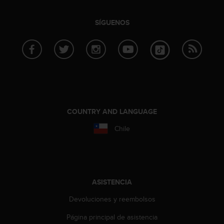
c
o
SÍGUENOS
n
f
o
r
m
i
d
a
d
COUNTRY AND LANGUAGE
A
A
Chile
e
n
e
s
t
ASISTENCIA
e
s
Devoluciones y reembolsos
i
t
Página principal de asistencia