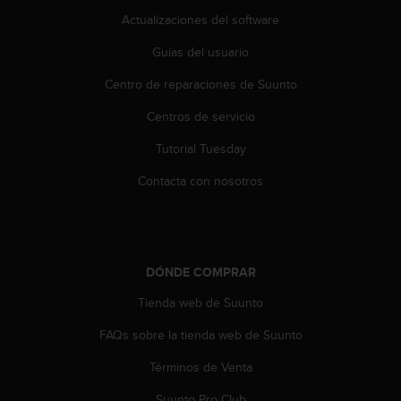
i
Actualizaciones del software
o
w
Guías del usuario
e
b
Centro de reparaciones de Suunto
d
e
Centros de servicio
a
c
Tutorial Tuesday
u
Contacta con nosotros
e
r
d
o
c
DÓNDE COMPRAR
o
n
Tienda web de Suunto
l
a
FAQs sobre la tienda web de Suunto
s
P
Términos de Venta
a
u
Suunto Pro Club