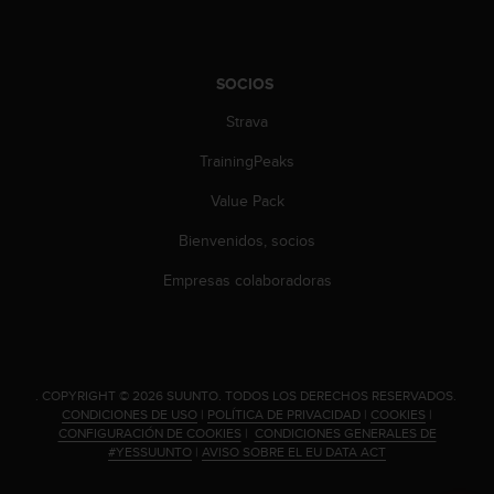
c
o
n
t
SOCIOS
e
n
Strava
i
TrainingPeaks
d
o
Value Pack
w
e
Bienvenidos, socios
b
(
Empresas colaboradoras
W
e
b
C
o
.
COPYRIGHT © 2026 SUUNTO.
TODOS LOS DERECHOS RESERVADOS.
n
CONDICIONES DE USO
|
POLÍTICA DE PRIVACIDAD
|
COOKIES
|
t
CONFIGURACIÓN DE COOKIES
|
CONDICIONES GENERALES DE
e
#YESSUUNTO
|
AVISO SOBRE EL EU DATA ACT
n