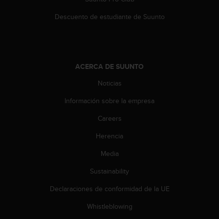
t
Descuento de estudiante de Suunto
a
s
d
e
a
ACERCA DE SUUNTO
c
c
Noticias
e
s
Información sobre la empresa
i
b
Careers
i
l
Herencia
i
Media
d
a
Sustainability
d
p
Declaraciones de conformidad de la UE
a
r
Whistleblowing
a