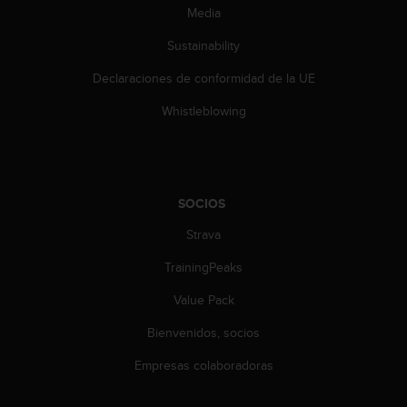
t
Media
A
c
Sustainability
c
e
Declaraciones de conformidad de la UE
s
s
Whistleblowing
i
b
i
l
i
SOCIOS
t
Strava
y
G
TrainingPeaks
u
i
Value Pack
d
e
Bienvenidos, socios
l
i
Empresas colaboradoras
n
e