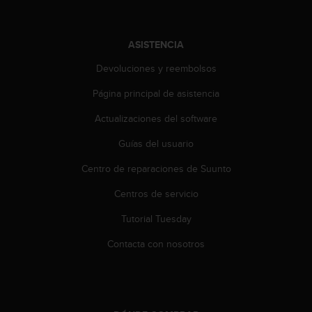
t
a
s
ASISTENCIA
d
e
Devoluciones y reembolsos
a
Página principal de asistencia
c
c
Actualizaciones del software
e
s
Guías del usuario
i
b
Centro de reparaciones de Suunto
i
l
Centros de servicio
i
Tutorial Tuesday
d
a
Contacta con nosotros
d
p
a
r
a