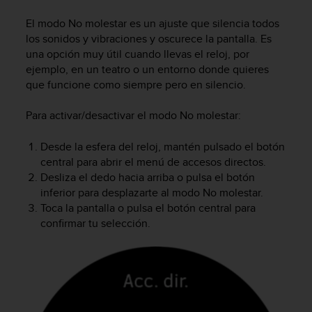
m
i
El modo No molestar es un ajuste que silencia todos
s
los sonidos y vibraciones y oscurece la pantalla. Es
o
una opción muy útil cuando llevas el reloj, por
d
ejemplo, en un teatro o un entorno donde quieres
e
que funcione como siempre pero en silencio.
a
l
c
Para activar/desactivar el modo No molestar:
a
n
Desde la esfera del reloj, mantén pulsado el botón
z
central para abrir el menú de accesos directos.
a
Desliza el dedo hacia arriba o pulsa el botón
r
inferior para desplazarte al modo No molestar.
e
Toca la pantalla o pulsa el botón central para
l
confirmar tu selección.
n
i
v
e
l
d
e