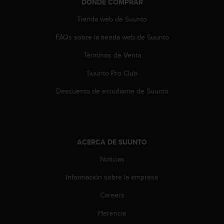
DÓNDE COMPRAR
c
o
Tienda web de Suunto
n
t
FAQs sobre la tienda web de Suunto
e
n
Términos de Venta
i
Suunto Pro Club
d
o
Descuento de estudiante de Suunto
w
e
b
(
W
ACERCA DE SUUNTO
e
b
Noticias
C
o
Información sobre la empresa
n
t
Careers
e
Herencia
n