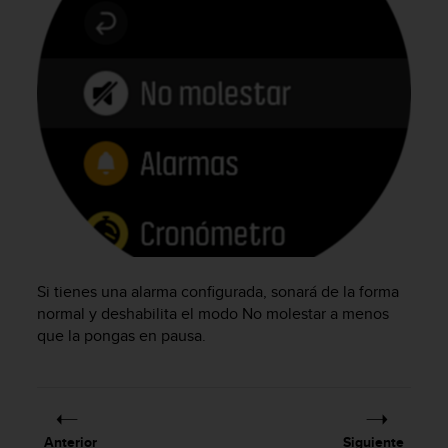
c
o
n
f
o
r
m
i
d
a
d
A
A
e
Si tienes una alarma configurada, sonará de la forma
n
normal y deshabilita el modo No molestar a menos
e
s
que la pongas en pausa.
t
e
s
i
t
Anterior
Siguiente