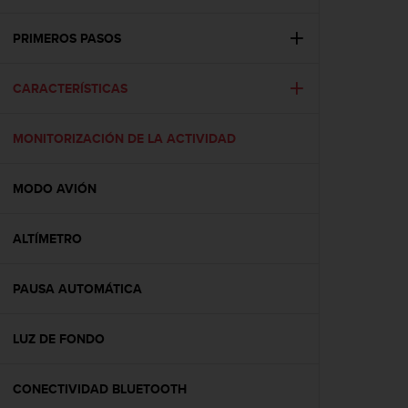
m
i
s
PRIMEROS PASOS
o
d
CARACTERÍSTICAS
e
a
l
MONITORIZACIÓN DE LA ACTIVIDAD
c
a
n
MODO AVIÓN
z
a
r
ALTÍMETRO
e
l
PAUSA AUTOMÁTICA
n
i
v
LUZ DE FONDO
e
l
d
CONECTIVIDAD BLUETOOTH
e