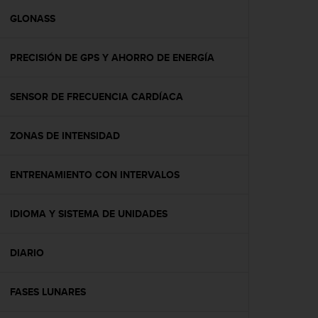
i
o
GLONASS
w
e
PRECISIÓN DE GPS Y AHORRO DE ENERGÍA
b
d
e
SENSOR DE FRECUENCIA CARDÍACA
a
c
u
ZONAS DE INTENSIDAD
e
r
d
ENTRENAMIENTO CON INTERVALOS
o
c
IDIOMA Y SISTEMA DE UNIDADES
o
n
l
DIARIO
a
s
P
FASES LUNARES
a
u