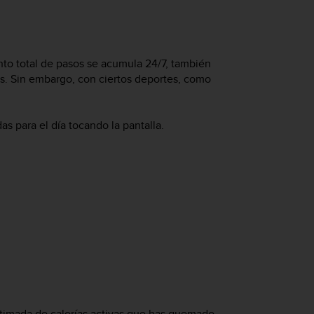
nto total de pasos se acumula 24/7, también
s. Sin embargo, con ciertos deportes, como
s para el día tocando la pantalla.
estimada de calorías activas que has quemado