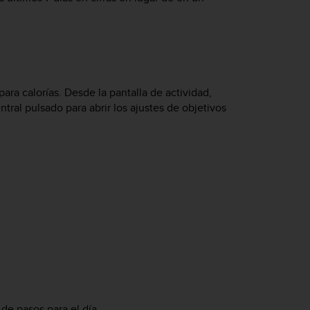
ara calorías. Desde la pantalla de actividad,
tral pulsado para abrir los ajustes de objetivos
 de pasos para el día.