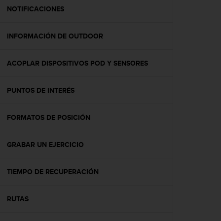
t
NOTIFICACIONES
a
s
INFORMACIÓN DE OUTDOOR
d
e
a
ACOPLAR DISPOSITIVOS POD Y SENSORES
c
c
e
PUNTOS DE INTERÉS
s
i
b
FORMATOS DE POSICIÓN
i
l
GRABAR UN EJERCICIO
i
d
a
TIEMPO DE RECUPERACIÓN
d
p
a
RUTAS
r
a