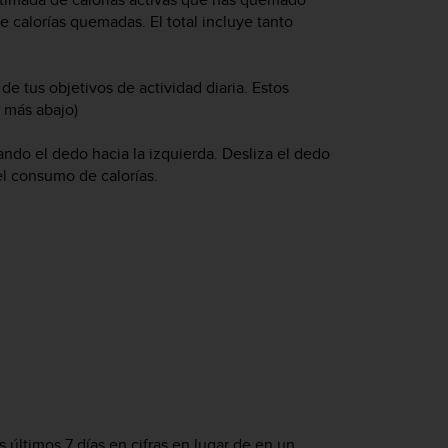
e calorías quemadas. El total incluye tanto
.
de tus objetivos de actividad diaria. Estos
r más abajo)
ando el dedo hacia la izquierda. Desliza el dedo
el consumo de calorías.
s últimos 7 días en cifras en lugar de en un