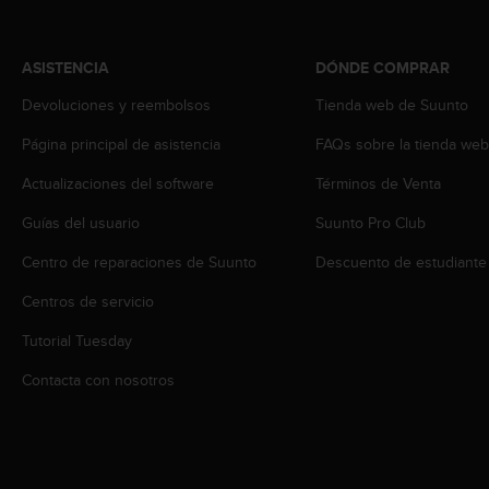
s
,
W
ASISTENCIA
DÓNDE COMPRAR
C
A
Devoluciones y reembolsos
Tienda web de Suunto
G
Página principal de asistencia
FAQs sobre la tienda we
)
2
Actualizaciones del software
Términos de Venta
.
0
Guías del usuario
Suunto Pro Club
y
o
Centro de reparaciones de Suunto
Descuento de estudiante
t
r
Centros de servicio
a
Tutorial Tuesday
s
n
Contacta con nosotros
o
r
m
a
s