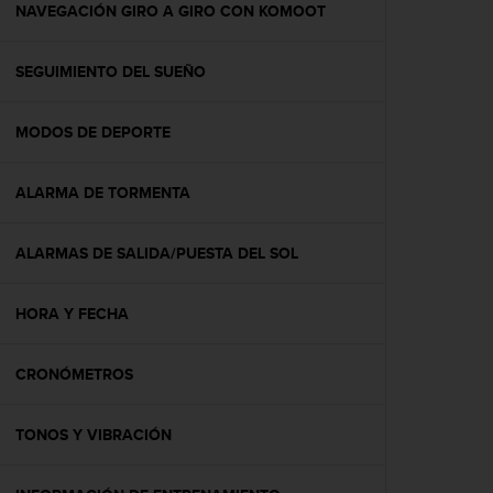
c
NAVEGACIÓN GIRO A GIRO CON KOMOOT
o
n
SEGUIMIENTO DEL SUEÑO
t
e
n
MODOS DE DEPORTE
i
d
o
ALARMA DE TORMENTA
w
e
b
ALARMAS DE SALIDA/PUESTA DEL SOL
(
W
HORA Y FECHA
e
b
C
CRONÓMETROS
o
n
t
TONOS Y VIBRACIÓN
e
n