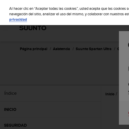
S
S
u
Al hacer clic en “Aceptar todas las cookies”, usted acepta que las cookies 
u
navegación del sitio, analizar el uso del mismo, y colaborar con nuestros e
privacidad
n
t
o
m
a
n
Página principal
Asistencia
Suunto Spartan Ultra
Guía de
t
i
e
n
e
s
u
Índice
Inicio
Caract
c
o
m
INICIO
p
r
o
SEGURIDAD