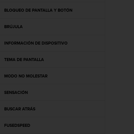
c
o
BLOQUEO DE PANTALLA Y BOTÓN
n
f
BRÚJULA
o
r
m
INFORMACIÓN DE DISPOSITIVO
i
d
a
TEMA DE PANTALLA
d
A
A
MODO NO MOLESTAR
e
n
SENSACIÓN
e
s
t
BUSCAR ATRÁS
e
s
i
FUSEDSPEED
t