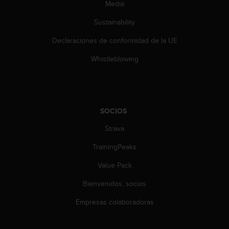
d
Media
e
Sustainability
a
c
Declaraciones de conformidad de la UE
c
e
Whistleblowing
s
i
b
i
l
SOCIOS
i
d
Strava
a
d
TrainingPeaks
.
Value Pack
P
o
Bienvenidos, socios
n
t
Empresas colaboradoras
e
e
n