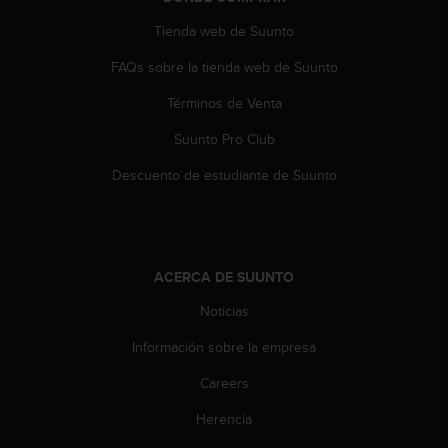
s
Tienda web de Suunto
,
W
FAQs sobre la tienda web de Suunto
C
A
Términos de Venta
G
)
Suunto Pro Club
2
.
Descuento de estudiante de Suunto
0
y
o
t
r
ACERCA DE SUUNTO
a
Noticias
s
n
Información sobre la empresa
o
r
Careers
m
a
Herencia
s