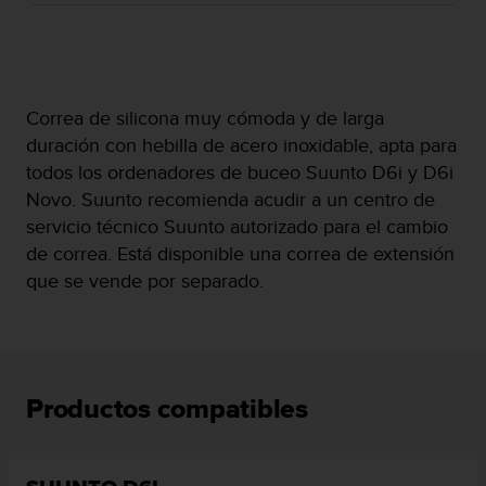
c
o
n
f
o
Correa de silicona muy cómoda y de larga
r
duración con hebilla de acero inoxidable, apta para
m
i
todos los ordenadores de buceo Suunto D6i y D6i
d
Novo. Suunto recomienda acudir a un centro de
a
servicio técnico Suunto autorizado para el cambio
d
de correa. Está disponible una correa de extensión
A
A
que se vende por separado.
e
n
e
s
t
Productos compatibles
e
s
i
t