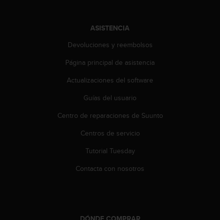
t
A
c
ASISTENCIA
c
e
Devoluciones y reembolsos
s
s
Página principal de asistencia
i
b
Actualizaciones del software
i
Guías del usuario
l
i
Centro de reparaciones de Suunto
t
y
Centros de servicio
G
u
Tutorial Tuesday
i
d
Contacta con nosotros
e
l
i
n
e
DÓNDE COMPRAR