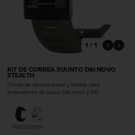
m
i
s
o
d
e
a
l
1 / 1


c
a
n
z
KIT DE CORREA SUUNTO D6I NOVO
a
STEALTH
r
Correa de silicona suave y flexible para
e
l
ordenadores de buceo D6i Novo y D6i
n
i
v
e
l
SS022222000
d
e